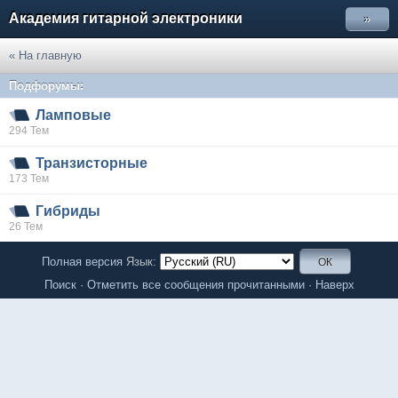
Академия гитарной электроники
»
« На главную
Подфорумы:
Ламповые
294 Тем
Транзисторные
173 Тем
Гибриды
26 Тем
Полная версия
Язык:
Поиск
·
Отметить все сообщения прочитанными
·
Наверх