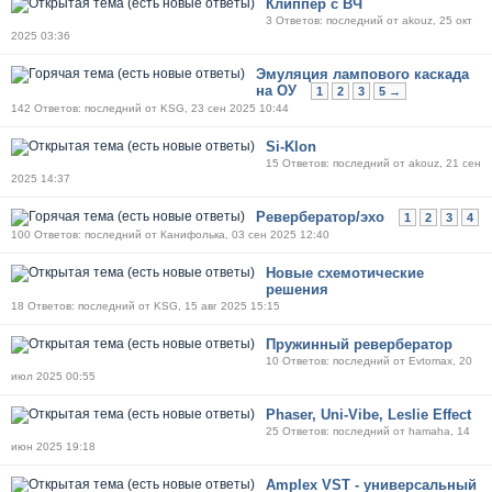
Клиппер с ВЧ
3 Ответов: последний от akouz, 25 окт
2025 03:36
Эмуляция лампового каскада
на ОУ
1
2
3
5 →
142 Ответов: последний от KSG, 23 сен 2025 10:44
Si-Klon
15 Ответов: последний от akouz, 21 сен
2025 14:37
Ревербератор/эхо
1
2
3
4
100 Ответов: последний от Канифолька, 03 сен 2025 12:40
Новые схемотические
решения
18 Ответов: последний от KSG, 15 авг 2025 15:15
Пружинный ревербератор
10 Ответов: последний от Evtomax, 20
июл 2025 00:55
Phaser, Uni-Vibe, Leslie Effect
25 Ответов: последний от hamaha, 14
июн 2025 19:18
Amplex VST - универсальный