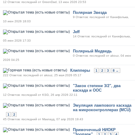
12 Ответов: последний от GreenDad, 13 июн 2026 23:53
Полярная Звезда
9 Ответов: последний от Канифолька,
10 июн 2026 18:03
Jeff
14 Ответов: последний от Канифолька,
05 июн 2026 17:33
Полярный Медведь
0 Ответов: последний от akouz, 04 июн
2026 04:25
Клипперы
1
2
3
8 →
222 Ответов: последний от akouz, 25 мая 2026 05:17
"Закон степени 3/2", два
каскада и ООС
12 Ответов: последний от KSG, 26 апр 2026 22:11
Эмуляция лампового каскада
на микроконтроллерах (MCU)
1
2
45 Ответов: последний от Маклауд, 07 апр 2026 19:43
Примочечный НИОКР
"Зоопарк"
1
2
3
4