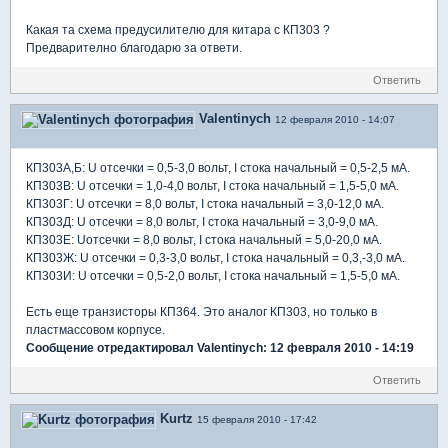
Какая та схема предусилителю для китара с КП303 ?
Предварително благодарю за ответи.
Ответить
Valentinych
12 февраля 2010 - 14:07
КП303А,Б: U отсечки = 0,5-3,0 вольт, I стока начальный = 0,5-2,5 мА.
КП303В: U отсечки = 1,0-4,0 вольт, I стока начальный = 1,5-5,0 мА.
КП303Г: U отсечки = 8,0 вольт, I стока начальный = 3,0-12,0 мА.
КП303Д: U отсечки = 8,0 вольт, I стока начальный = 3,0-9,0 мА.
КП303Е: Uотсечки = 8,0 вольт, I стока начальный = 5,0-20,0 мА.
КП303Ж: U отсечки = 0,3-3,0 вольт, I стока начальный = 0,3,-3,0 мА.
КП303И: U отсечки = 0,5-2,0 вольт, I стока начальный = 1,5-5,0 мА.
Есть еще транзисторы КП364. Это аналог КП303, но только в
пластмассовом корпусе.
Сообщение отредактировал Valentinych: 12 февраля 2010 - 14:19
Ответить
Kurtz
15 февраля 2010 - 17:42