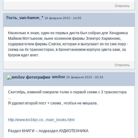
Ответить
Гость_van-hamm_*
18 февраля 2010 - 14:05
Насколько я знаю, один из первых диств был собран для Хендрикса
Майком Мэттьюзом, ныне хозяином фирмы Электро Хармоникс,
содержателем фирмы Совтек, которая и выпускает их по сию пору -
схема на 4х транзисторах, в бронетанковом корпусе цвета хаки, за
бугром идет влет.
Ответить
emilov
20 февраля 2010 - 00:33
Сентябрь, извиняй говорили толко о первой схеме с 3 транзистора
...
Я удалил второй пост + схема , чтобъи не мешала .
http://www.kn34pc.co...main_books.html
Раздел КНИГИ -- подраздел АУДИОТЕХНИКА