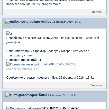
появится сообщение "не выбран файл".
Ответить
emilov
16 февраля 2010 - 15:07
Первий опит дла семпал из примочкой показана вверх + маленкий
диктофон ...
Напонимает звук из трактор Беларус у которой нет масло а
трактористу - пиян .
Прикрепленные файлы
DW_A0107.wav
(262,63К)
Количество загрузок:: 689
Сообщение отредактировал emilov: 16 февраля 2010 - 15:41
Ответить
Kurtz
16 февраля 2010 - 16:35
emilov (16.2.2010, 15:07) писал: