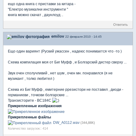
ещо одна книга с приставки за китара -
"Електро музикални инструменти "
книга можно скачат , даунлоуд ..
Ответить
emilov
22 февраля 2010 - 14:45
Ещо один вариянт (Руский ужассен , надеюс понимается что -то )
Схема компилация моя от Биг Муфф , и Болгарский дистер сверху ...
Звук очен сполучливий , нет шум , очен мн. понравился (я не
музикант , толко любител )
Схема из Биг Муфф , емитерние ррезистори не поставил , диоди -
германиеви , точкови болгарские ...
Транзисторите - ВС184С
Прикрепленные изображения
Прикрепленные файлы
DW_A0112.wav
(344,88К)
Количество загрузок:: 414