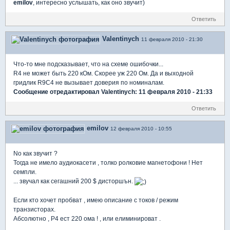
emilov
, интересно услышать, как оно звучит)
Ответить
Valentinych
11 февраля 2010 - 21:30
Что-то мне подсказывает, что на схеме ошибочки...
R4 не может быть 220 кОм. Скорее уж 220 Ом. Да и выходной
гридлик R9C4 не вызывает доверия по номиналам.
Сообщение отредактировал Valentinych: 11 февраля 2010 - 21:33
Ответить
emilov
12 февраля 2010 - 10:55
No как звучит ?
Тогда не имело аудиокасети , толко ролковие магнетофони ! Нет
семпли.
... звучал как сегашний 200 $ дисторшън.
Если кто хочет пробват , имею описание с токов / режим
транзисторах.
Абсолютно , Р4 ест 220 ома ! , или елиминироват .