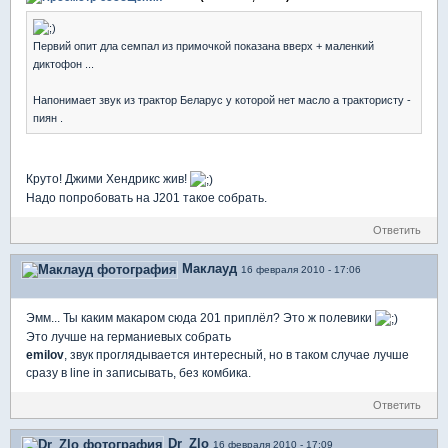
Первий опит дла семпал из примочкой показана вверх + маленкий
диктофон ...
Напонимает звук из трактор Беларус у которой нет масло а трактористу -
пиян .
Круто! Джими Хендрикс жив!
Надо попробовать на J201 такое собрать.
Ответить
Маклауд
16 февраля 2010 - 17:06
Эмм... Ты каким макаром сюда 201 приплёл? Это ж полевики
Это лучше на германиевых собрать
emilov
, звук проглядывается интересный, но в таком случае лучше
сразу в line in записывать, без комбика.
Ответить
Dr_Zlo
16 февраля 2010 - 17:09