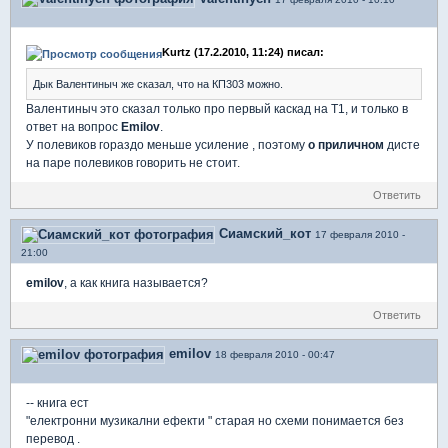
Kurtz (17.2.2010, 11:24) писал:
Дык Валентиныч же сказал, что на КП303 можно.
Валентиныч это сказал только про первый каскад на Т1, и только в
ответ на вопрос
Emilov
.
У полевиков гораздо меньше усиление , поэтому
о приличном
дисте
на паре полевиков говорить не стоит.
Ответить
Сиамский_кот
17 февраля 2010 -
21:00
emilov
, а как книга называется?
Ответить
emilov
18 февраля 2010 - 00:47
-- книга ест
"електронни музикални ефекти " старая но схеми понимается без
перевод .