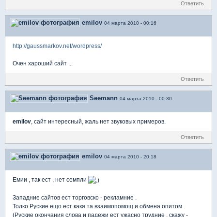
Ответить
emilov
04 марта 2010 - 00:16
http://gaussmarkov.net/wordpress/
Очен хароший сайт ...
Ответить
Seemann
04 марта 2010 - 00:30
emilov
, сайт интересный, жаль нет звуковых примеров.
Ответить
emilov
04 марта 2010 - 20:18
Емии , так ест , нет семпли
Западние сайтов ест торговско - рекламние .
Толко Руские ещо ест какя та взаимопомощ и обмена опитом .
(Руские окончания слова и падежи ест ужасно трудние , скажу -