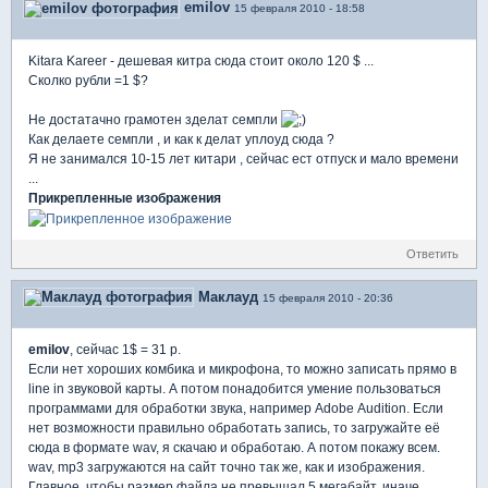
emilov
15 февраля 2010 - 18:58
Kitara Kareer - дешевая китра сюда стоит около 120 $ ...
Сколко рубли =1 $?
Не достатачно грамотен зделат семпли
Как делаете семпли , и как к делат уплоуд сюда ?
Я не занимался 10-15 лет китари , сейчас ест отпуск и мало времени
...
Прикрепленные изображения
Ответить
Маклауд
15 февраля 2010 - 20:36
emilov
, сейчас 1$ = 31 р.
Если нет хороших комбика и микрофона, то можно записать прямо в
line in звуковой карты. А потом понадобится умение пользоваться
программами для обработки звука, например Adobe Audition. Если
нет возможности правильно обработать запись, то загружайте её
сюда в формате wav, я скачаю и обработаю. А потом покажу всем.
wav, mp3 загружаются на сайт точно так же, как и изображения.
Главное, чтобы размер файла не превышал 5 мегабайт. иначе