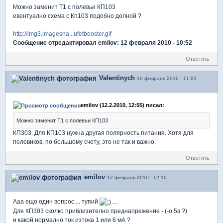
Можно заменит Т1 с полевьи КП103
евентуално схема с Кп103 подобно долной ?
http://img3.imagesha...ufetbooster.gif
Сообщение отредактировал emilov: 12 февраля 2010 - 10:52
Ответить
Valentinych
12 февраля 2010 - 11:01
emilov (12.2.2010, 12:55) писал:
Можно заменит Т1 с полевьи КП103
КП303. Для КП103 нужна другая полярность питания. Хотя для
полевиков, по большому счету, это не так и важно.
Ответить
emilov
12 февраля 2010 - 12:10
Ааа ещо один вопрос ... тупий
...
Для КП303 сколко приблизително преднапрежение - (-о,5в ?)
и какой нормално ток изтока 1 или 6 мА ?