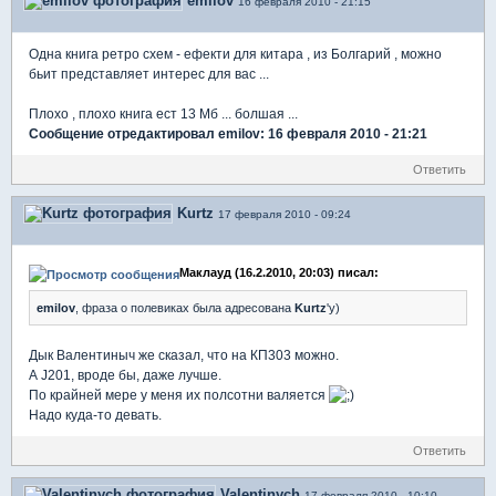
emilov
16 февраля 2010 - 21:15
Одна книга ретро схем - ефекти для китара , из Болгарий , можно
бьит представляет интерес для вас ...
Плохо , плохо книга ест 13 Мб ... болшая ...
Сообщение отредактировал emilov: 16 февраля 2010 - 21:21
Ответить
Kurtz
17 февраля 2010 - 09:24
Маклауд (16.2.2010, 20:03) писал:
emilov
, фраза о полевиках была адресована
Kurtz
'у)
Дык Валентиныч же сказал, что на КП303 можно.
А J201, вроде бы, даже лучше.
По крайней мере у меня их полсотни валяется
Надо куда-то девать.
Ответить
Valentinych
17 февраля 2010 - 10:10