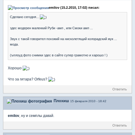
emilov (15.2.2010, 17:02) писал:
Сделано сегодня...
здес модерен маленкий Руби -амп , или Смоки амп ...
Звук с такой говорител похожий на нисколетящий колорадский жук ...
мода.
(ъплоуд фото снимки здес в сайте супер грамотно и харошо ! )
Хорошо
Что за гитара? Orfeus?
Ответить
Плохиш
15 февраля 2010 - 18:42
emilov
, ну и семплы давай.
Ответить