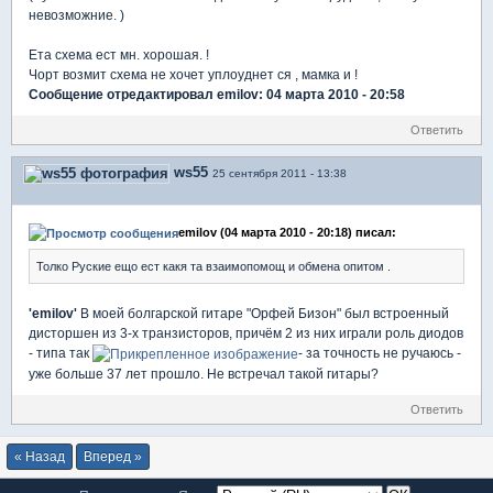
невозможние. )
Ета схема ест мн. хорошая. !
Чорт возмит схема не хочет уплоуднет ся , мамка и !
Сообщение отредактировал emilov: 04 марта 2010 - 20:58
Ответить
ws55
25 сентября 2011 - 13:38
emilov (04 марта 2010 - 20:18) писал:
Толко Руские ещо ест какя та взаимопомощ и обмена опитом .
'emilov'
В моей болгарской гитаре "Орфей Бизон" был встроенный
дисторшен из 3-х транзисторов, причём 2 из них играли роль диодов
- типа так
- за точность не ручаюсь -
уже больше 37 лет прошло. Не встречал такой гитары?
Ответить
« Назад
Вперед »