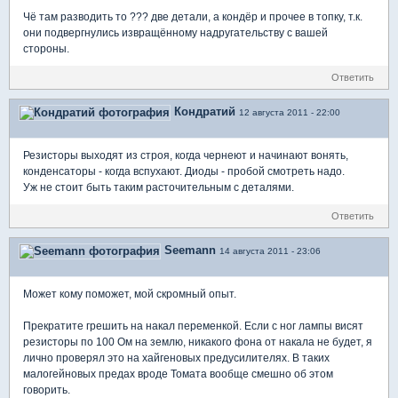
Чё там разводить то ??? две детали, а кондёр и прочее в топку, т.к.
они подвергнулись извращённому надругательству с вашей
стороны.
Ответить
Кондратий
12 августа 2011 - 22:00
Резисторы выходят из строя, когда чернеют и начинают вонять,
конденсаторы - когда вспухают. Диоды - пробой смотреть надо.
Уж не стоит быть таким расточительным с деталями.
Ответить
Seemann
14 августа 2011 - 23:06
Может кому поможет, мой скромный опыт.
Прекратите грешить на накал переменкой. Если с ног лампы висят
резисторы по 100 Ом на землю, никакого фона от накала не будет, я
лично проверял это на хайгеновых предусилителях. В таких
малогейновых предах вроде Томата вообще смешно об этом
говорить.