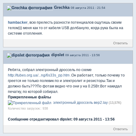
Grechka
08 августа 2011 - 21:54
hambacker
, всю прелесть разности потенциалов ощутишь своим
телом))) меня как то от кабеля USB долбануло, когда рука была на
системе отопления.
Ответить
dipslet
09 августа 2011 - 13:56
Ребята, собрал электронный дроссель по схеме
http://tubes.org.ua/...ng/6s33s_pp.htm
.Он работает, только почему то
греется не только полевик по и электролит и резисторы.Так и
должно быть???По фотам видно что они у на 0.25Вт.Вот накидал
печатку, по которой собирал.
Прикрепленные файлы
электронный дроссель вер2.lay
(13,57К)
Количество загрузок:: 938
Сообщение отредактировал dipslet: 09 августа 2011 - 13:56
Ответить