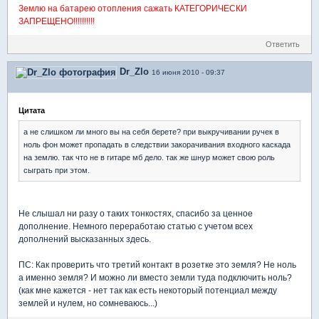
Землю на батарею отопления сажать КАТЕГОРИЧЕСКИ
ЗАПРЕЩЕНО!!!!!!!!!!
Ответить
Dr_Zlo
16 июня 2010 - 09:37
Цитата
а не слишком ли много вы на себя берете? при выкручивании ручек в
ноль фон может пропадать в следствии закорачивания входного каскада
на землю. так что не в гитаре мб дело. так же шнур может свою роль
сыграть при этом.
Не слышал ни разу о таких тонкостях, спасибо за ценное
дополнение. Немного переработаю статью с учетом всех
дополнений высказанных здесь.
ПС: Как проверить что третий контакт в розетке это земля? Не ноль
а именно земля? И можно ли вместо земли туда подключить ноль?
(как мне кажется - нет так как есть некоторый потенциал между
землей и нулем, но сомневаюсь...)