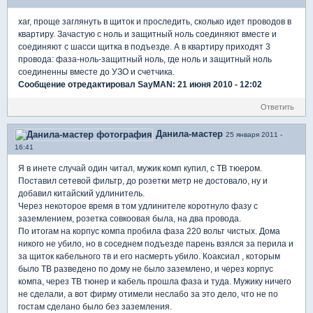
xar, проще заглянуть в щиток и проследить, сколько идет проводов в
квартиру. Зачастую с ноль и защитный ноль соединяют вместе и
соединяют с шасси щитка в подъезде. А в квартиру приходят 3
провода: фаза-ноль-защитный ноль, где ноль и защитный ноль
соединенны вместе до УЗО и счетчика.
Сообщение отредактировал SayMAN: 21 июня 2010 - 12:02
Ответить
Данила-мастер
25 января 2011 -
16:41
Я в инете случай один читал, мужик комп купил, с ТВ тюером.
Поставил сетевой фильтр, до розетки метр не достовало, ну и
добавил китайский удлинитель.
Через некоторое время в том удлинителе коротнуло фазу с
заземлением, розетка совкоовая была, на два провода.
По итогам на корпус компа пробила фаза 220 вольт чистых. Дома
никого не убило, но в соседнем подъезде парень взялся за перила и
за щиток кабельного тв и его насмерть убило. Коаксиал , которым
было ТВ разведено по дому не было заземлено, и через корпус
компа, через ТВ тюнер и кабель прошла фаза и туда. Мужику ничего
не сделали, а вот фирму отимели неслабо за это дело, что не по
гостам сделано было без заземления.