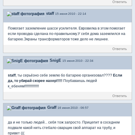
Ответить
staff
15 июня 2010 - 22:14
Помогает заземление шасси усилителя. Евровилка в этом помогает
если проводка сделана по-правильному.У себя дома заземлился на
батарею.Экраны трансформаторов тоже дело не лишнее.
Ответить
SnigE
15 июня 2010 - 22:34
staff
, ты серьёзно себе землю бо батарею организовал????
Если
да, то убирай скорее нахер!!!!!
Поубаваешь людей
к_ебеням!!!!!!!!!!!!!!!!
Ответить
Graff
16 июня 2010 - 06:57
да и не только людей... себя тож запросто. Прицепит в соседнем
подвале какой нить стебало-сварщик свой аппарат на трубу, и
привет (((