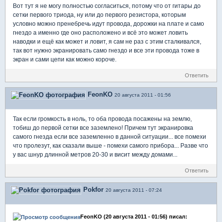
Вот тут я не могу полностью согласиться, потому что от гитары до
сетки первого триода, ну или до первого резистора, которым
условно можно пренебречь идут провода, дорожки на плате и само
гнездо а именно где оно расположено и всё это может ловить
наводки и ещё как может и ловит, я сам не раз с этим сталкивался,
так вот нужно экранировать само гнездо и все эти провода тоже в
экран и сами цепи как можно короче.
Ответить
FeonKO
20 августа 2011 - 01:56
Так если громкость в ноль, то оба провода посажены на землю,
тобиш до первой сетки все заземлено! Причем тут экранировка
самого гнезда если все заземленно в данной ситуации... все помехи
что пролезут, как сказали выше - помехи самого прибора... Разве что
у вас шнур длинной метров 20-30 и висит между домами...
Ответить
Pokfor
20 августа 2011 - 07:24
FeonKO (20 августа 2011 - 01:56) писал: