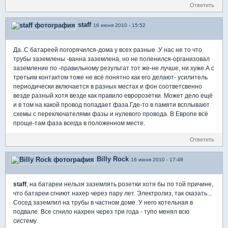
Ответить
staff
16 июня 2010 - 15:52
Да..С батареей погорячился-дома у всех разные .У нас не то что
трубы заземлены -ванна заземлена, но не поленился-организовал
заземление по -правильному результат тот же-не лучше, ни хуже.А с
третьим контактом тоже не всё понятно как его делают- усилитель
периодически включается в разных местах и фон соответсвенно
везде разный хотя везде как правило евророзетки. Может дело ещё
и в том на какой провод попадает фаза.Где-то в памяти всплывают
схемы с переключателями фазы и нулевого провода. В Европе всё
проще-там фаза всегда в положенном месте.
Ответить
Billy Rock
16 июня 2010 - 17:48
staff
, на батареи нельзя заземлять розетки хотя бы по той причине,
что батареи сгниют нахер через пару лет. Электролиз, так сказать...
Сосед заземлил на трубы в частном доме. У него котельная в
подвале. Все сгнило нахрен через три года - тупо менял всю
систему.