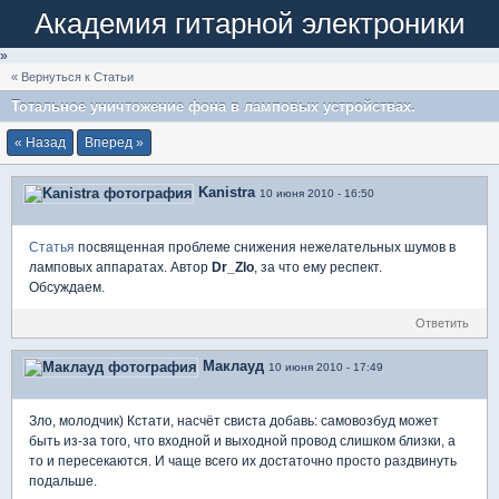
Академия гитарной электроники
»
« Вернуться к Статьи
Тотальное уничтожение фона в ламповых устройствах.
« Назад
Вперед »
Kanistra
10 июня 2010 - 16:50
Статья
посвященная проблеме снижения нежелательных шумов в
ламповых аппаратах. Автор
Dr_Zlo
, за что ему респект.
Обсуждаем.
Ответить
Маклауд
10 июня 2010 - 17:49
Зло, молодчик) Кстати, насчёт свиста добавь: самовозбуд может
быть из-за того, что входной и выходной провод слишком близки, а
то и пересекаются. И чаще всего их достаточно просто раздвинуть
подальше.