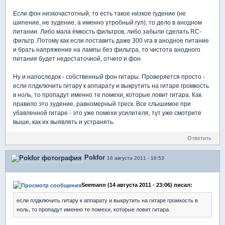
Если фон низкочастотный, то есть такое низкое гудение (не
шипение, не зудение, а именно утробный гул), то дело в анодном
питании. Либо мала ёмкость фильтров, либо забыли сделать RC-
фильтр. Потому как если поставить даже 300 vra в анодное питание
и брать напряжение на лампы без фильтра, то чистота анодного
питания будет недостаточной, отчего и фон.
Ну и напоследок - собственный фон гитары. Проверяется просто -
если плдключить гитару к аппарату и выкрутить на гитаре громкость
в ноль, то пропадут именно те помехи, которые ловит гитара. Как
правило это зудение, равномерный треск. Все слышимое при
убавленной гитаре - это уже помехи усилителя, тут уже смотрите
выше, как их выявлять и устранять.
Ответить
Pokfor
16 августа 2011 - 16:53
Seemann (14 августа 2011 - 23:06) писал:
если плдключить гитару к аппарату и выкрутить на гитаре громкость в
ноль, то пропадут именно те помехи, которые ловит гитара.