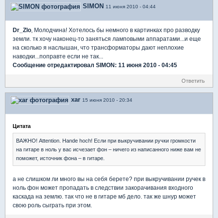
SIMON
11 июня 2010 - 04:44
Dr_Zlo
, Молодчина! Хотелось бы немного в картинках про разводку
земли. тк хочу наконец-то заняться ламповыми аппаратами...и еще
на сколько я наслышан, что трансформаторы дают неплохие
наводки...поправте если не так...
Сообщение отредактировал SIMON: 11 июня 2010 - 04:45
Ответить
xar
15 июня 2010 - 20:34
Цитата
ВАЖНО! Attention. Hande hoch! Если при выкручивании ручки громкости
на гитаре в ноль у вас исчезает фон – ничего из написанного ниже вам не
поможет, источник фона – в гитаре.
а не слишком ли много вы на себя берете? при выкручивании ручек в
ноль фон может пропадать в следствии закорачивания входного
каскада на землю. так что не в гитаре мб дело. так же шнур может
свою роль сыграть при этом.