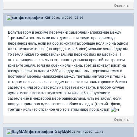
Ответить
xar
20 июня 2010 - 21:16
Вольтметром в режиме переменки замеряем напряжение между
"третьим" и остальными выводами по очереди. проверяем где
переменки ноль. если на обоих контактах больше ноля, но на одном
все таки значительно (на порядок или более) меньше чем на другом,
то земля какая то неправильная, или перекос фаз на местной ТП.
что в принципе не сильно страшно. тут вывод простой. на третьем
контакте земля. если на обеих ноль - хана. третий контакт висит на
воздухе. если на одном ~220 а на другом ноль - переключаемся в
постоянку. меряем напряжение между третьим контактом и тем, на
котором ноль. если снова видим ноль - то или ноль хорошо и близко
заземлен, или это у вас ноль на третьем контакте. в любом случае
думаю использовать такую землю можно. ибо зануление и
заземление в некоторой мере равносильны. чуть не забыл. если
напруга примерно одинаковая на обоих выводах (третий - фаза,
третий - ноль) то странное что то в этом мире происходит
Ответить
SayMAN
21 июня 2010 - 11:41