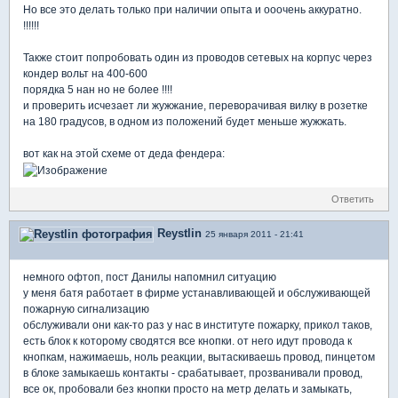
Но все это делать только при наличии опыта и ооочень аккуратно.
!!!!!!
Также стоит попробовать один из проводов сетевых на корпус через
кондер вольт на 400-600
порядка 5 нан но не более !!!!
и проверить исчезает ли жужжание, переворачивая вилку в розетке
на 180 градусов, в одном из положений будет меньше жужжать.
вот как на этой схеме от деда фендера:
Ответить
Reystlin
25 января 2011 - 21:41
немного офтоп, пост Данилы напомнил ситуацию
у меня батя работает в фирме устанавливающей и обслуживающей
пожарную сигнализацию
обслуживали они как-то раз у нас в институте пожарку, прикол таков,
есть блок к которому сводятся все кнопки. от него идут провода к
кнопкам, нажимаешь, ноль реакции, вытаскиваешь провод, пинцетом
в блоке замыкаешь контакты - срабатывает, прозванивали провод,
все ок, пробовали без кнопки просто на метр делать и замыкать,