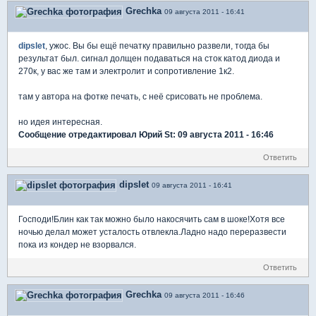
Grechka
09 августа 2011 - 16:41
dipslet
, ужос. Вы бы ещё печатку правильно развели, тогда бы
результат был. сигнал долщен подаваться на сток катод диода и
270к, у вас же там и электролит и сопротивление 1к2.
там у автора на фотке печать, с неё срисовать не проблема.
но идея интересная.
Сообщение отредактировал Юрий St: 09 августа 2011 - 16:46
Ответить
dipslet
09 августа 2011 - 16:41
Господи!Блин как так можно было накосячить сам в шоке!Хотя все
ночью делал может усталость отвлекла.Ладно надо переразвести
пока из кондер не взорвался.
Ответить
Grechka
09 августа 2011 - 16:46