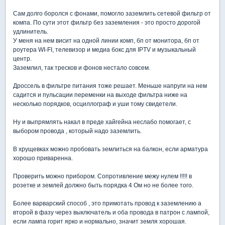
Сам долго боролся с фонами, помогло заземлить сетевой фильтр от
компа. По сути этот фильтр без заземления - это просто дорогой
удлинитель.
У меня на нем висит на одной линии комп, бп от монитора, бп от
роутера WI-FI, телевизор и медиа бокс для IPTV и музыкальный
центр.
Заземлил, так тресков и фонов нестало совсем.
Дроссель в фильтре питания тоже решает. Меньше напруги на нем
садится и пульсации переменки на выходе фильтра ниже на
несколько порядков, осциллограф и уши тому свидетели.
Ну и выпрямлять накал в преде хайгейна неслабо помогает, с
выбором провода , который надо заземлить.
В хрущевках можно пробовать землиться на балкон, если арматура
хорошо приваренна.
Проверить можно прибором. Сопротивление межу нулем !!!!! в
розетке и землей должно быть порядка 4 Ом но не более того.
Более варварский способ , это примотать провод к заземлению а
второй в фазу через выключатель и оба провода в патрон с лампой,
если лампа горит ярко и нормально, значит земля хорошая.