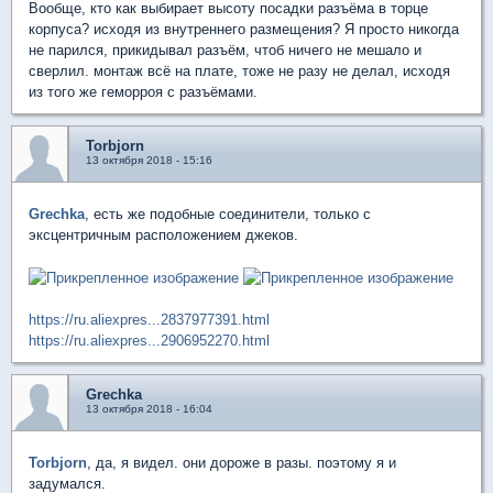
Вообще, кто как выбирает высоту посадки разъёма в торце
корпуса? исходя из внутреннего размещения? Я просто никогда
не парился, прикидывал разъём, чтоб ничего не мешало и
сверлил. монтаж всё на плате, тоже не разу не делал, исходя
из того же геморроя с разъёмами.
Torbjorn
13 октября 2018 - 15:16
Grechka
, есть же подобные соединители, только с
эксцентричным расположением джеков.
https://ru.aliexpres...2837977391.html
https://ru.aliexpres...2906952270.html
Grechka
13 октября 2018 - 16:04
Torbjorn
, да, я видел. они дороже в разы. поэтому я и
задумался.