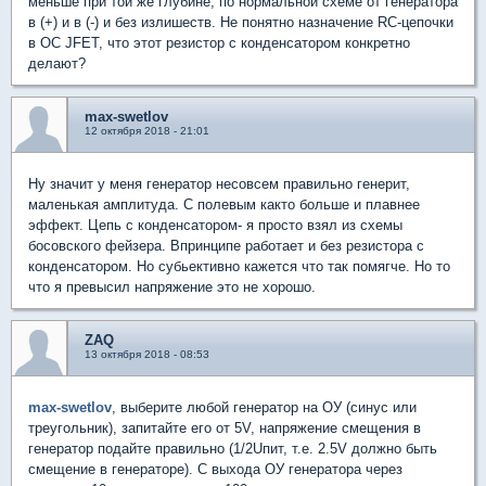
меньше при той же глубине, по нормальной схеме от генератора
в (+) и в (-) и без излишеств. Не понятно назначение RC-цепочки
в ОС JFET, что этот резистор с конденсатором конкретно
делают?
max-swetlov
12 октября 2018 - 21:01
Ну значит у меня генератор несовсем правильно генерит,
маленькая амплитуда. С полевым както больше и плавнее
эффект. Цепь с конденсатором- я просто взял из схемы
босовского фейзера. Впринципе работает и без резистора с
конденсатором. Но субьективно кажется что так помягче. Но то
что я превысил напряжение это не хорошо.
ZAQ
13 октября 2018 - 08:53
max-swetlov
, выберите любой генератор на ОУ (синус или
треугольник), запитайте его от 5V, напряжение смещения в
генератор подайте правильно (1/2Uпит, т.е. 2.5V должно быть
смещение в генераторе). С выхода ОУ генератора через