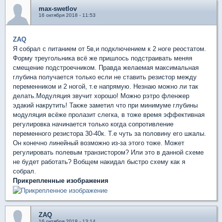
max-swetlov
16 октября 2018 - 11:53
ZAQ
Я собрал с питанием от 5в,и подключением к 2 ноге реостатом.
Форму треугольника всё же пришлось подстраивать меняя
смещение подстроечником. Правда желаемая максимальная
глубина получается только если не ставить резистор между
переменником и 2 ногой, т.е напрямую. Незнаю можно ли так
делать.Модуляция звучит хорошо! Можно рэтро фленжер
эдакий накрутить! Также заметил что при минимуме глубины
модуляция всёже пролазит слегка, в тоже время эффективная
регулировка начинается только когда сопротивление
переменного резистора 30-40к. Т.е чуть за половину его шкалы.
Он конечно линейный возможно из-за этого тоже. Может
регулировать полевым транзистором? Или это в данной схеме
не будет работать? Вобщем накидал быстро схему как я
собрал.
Прикрепленные изображения
ZAQ
16 октября 2018 - 13:14