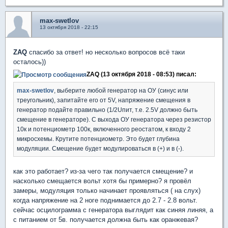
max-swetlov
13 октября 2018 - 22:15
ZAQ
спасибо за ответ! но несколько вопросов всё таки
осталось))
ZAQ (13 октября 2018 - 08:53) писал:
max-swetlov
, выберите любой генератор на ОУ (синус или
треугольник), запитайте его от 5V, напряжение смещения в
генератор подайте правильно (1/2Uпит, т.е. 2.5V должно быть
смещение в генераторе). С выхода ОУ генератора через резистор
10к и потенциометр 100к, включенного реостатом, к входу 2
микросхемы. Крутите потенциометр. Это будет глубина
модуляции. Смещение будет модулироваться в (+) и в (-).
как это работает? из-за чего так получается смещение? и
насколько смещается вольт хотя бы примерно? я провёл
замеры, модуляция только начинает проявляться ( на слух)
когда напряжение на 2 ноге поднимается до 2.7 - 2.8 вольт.
сейчас осцилограмма с генератора выглядит как синяя линяя, а
с питанием от 5в. получается должна быть как оранжевая?