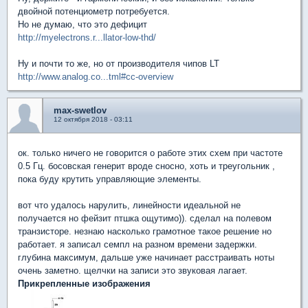
двойной потенциометр потребуется.
Но не думаю, что это дефицит
http://myelectrons.r...llator-low-thd/
Ну и почти то же, но от производителя чипов LT
http://www.analog.co...tml#cc-overview
max-swetlov
12 октября 2018 - 03:11
ок. только ничего не говорится о работе этих схем при частоте
0.5 Гц. босовская генерит вроде сносно, хоть и треугольник ,
пока буду крутить управляющие элементы.
вот что удалось нарулить, линейности идеальной не
получается но фейзит птшка ощутимо)). сделал на полевом
транзисторе. незнаю насколько грамотное такое решение но
работает. я записал семпл на разном времени задержки.
глубина максимум, дальше уже начинает расстраивать ноты
очень заметно. щелчки на записи это звуковая лагает.
Прикрепленные изображения