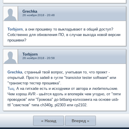
Grechka
26 ноября 2018 - 20:48
Torbjorn
, а они прошивку то выкладывают в общий доступ?
Собственно для обновления ПО, в случае выхода новой версии
прошивки?
Torbjorn
26 ноября 2018 - 20:58
Grechka
, странный твой вопрос, учитывая то, что проект -
открытый. Просто забей в гугле "transistor tester software" или
"транзистор тестер прошивка".
Тыц
. А на гитхабе есть и исходники от автора и любительские.
Чем хорош AVR - шьётся вдоль и впоперёк чем угодно, от "пяти
проводков" или "Громова" до bitbang-колхозинга на основе usb-
ttl "свистков" типа ch340g, pl2303 или cp2102.
« Назад
Вперед »