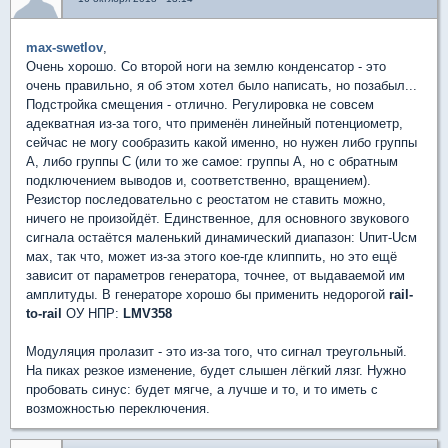
max-swetlov
,
Очень хорошо. Со второй ноги на землю конденсатор - это
очень правильно, я об этом хотел было написать, но позабыл...
Подстройка смещения - отлично. Регулировка не совсем
адекватная из-за того, что применён линейный потенциометр,
сейчас не могу сообразить какой именно, но нужен либо группы
А, либо группы С (или то же самое: группы А, но с обратным
подключением выводов и, соответственно, вращением).
Резистор последовательно с реостатом не ставить можно,
ничего не произойдёт. Единственное, для основного звукового
сигнала остаётся маленький динамический диапазон: Uпит-Uсм
мах, так что, может из-за этого кое-где клиппить, но это ещё
зависит от параметров генератора, точнее, от выдаваемой им
амплитуды. В генераторе хорошо бы применить недорогой
rail-
to-rail
ОУ НПР:
LMV358
Модуляция пролазит - это из-за того, что сигнал треугольный.
На пиках резкое изменение, будет слышен лёгкий лязг. Нужно
пробовать синус: будет мягче, а лучше и то, и то иметь с
возможностью переключения.