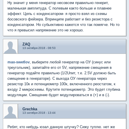
Ну значит у меня генератор несовсем правильно генерит,
маленькая амплитуда. С полевым както больше и плавнее
эффект. Цепь с конденсатором- я просто взял из схемы
босовского фейзера. Впринципе работает и без резистора с
конденсатором. Но субьективно кажется что так помягче. Но то
что я превысил напряжение это не хорошо.
ZAQ
13 октября 2018 - 08:53
max-swetlov
, выберите любой генератор на ОУ (синус или
треугольник), запитайте его от 5V, напряжение смещения в
генератор подайте правильно (1/2Uпит, т.е. 2.5V должно быть
смещение в генераторе). С выхода ОУ генератора через
резистор 10к и потенциометр 100к, включенного реостатом, к
входу 2 микросхемы. Крутите потенциометр. Это будет глубина
модуляции. Смещение будет модулироваться в (+) и в (-).
Grechka
13 октября 2018 - 13:44
Ребят, кто нибудь юзал данную штучку? Сижу туплю. нет же