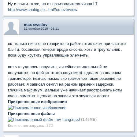
Ну и почти то же, но от производителя чипов LT
http://www.analog.co...tml#cc-overview
max-swetlov
12 октября 2018 - 03:11
ок. только ничего не говорится о работе этих схем при частоте
0.5 Гц. босовская генерит вроде сносно, хоть и треугольник ,
пока буду крутить управляющие элементы.
вот что удалось нарулить, линейности идеальной не
получается но фейзит птшка ощутимо)). сделал на полевом
транзисторе. незнаю насколько грамотное такое решение но
работает. я записал семпл на разном времени задержки.
глубина максимум, дальше уже начинает расстраивать ноты
очень заметно. щелчки на записи это звуковая лагает.
Прикрепленные изображения
Прикрепленные файлы
rev flang.mp3
(1,45МБ)
Количество загрузок:: 372