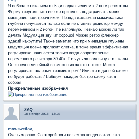
Я собрал с питанием от 5в,и подключением к 2 ноге реостатом.
Форму треугольника всё же пришлось подстраивать меняя
смещение подстроечником. Правда желаемая максимальная
глубина получается только если не ставить резистор между
переменником и 2 ногой, т.е напрямую. Незнаю можно ли так
делать.Модуляция звучит хорошо! Можно рэтро фленжер
эдакий накрутить! Также заметил что при минимуме глубины
модуляция всёже пролазит слегка, в тоже время эффективная
регулировка начинается только когда сопротивление
переменного резистора 30-40к. Т.е чуть за половину его шкалы.
Он конечно линейный возможно из-за этого тоже. Может
регулировать полевым транзистором? Или это в данной схеме
не будет работать? Вобщем накидал быстро схему как я
собрал.
Прикрепленные изображения
ZAQ
16 октября 2018 - 13:14
max-swetlov
,
Очень хорошо. Со второй ноги на землю конденсатор - это