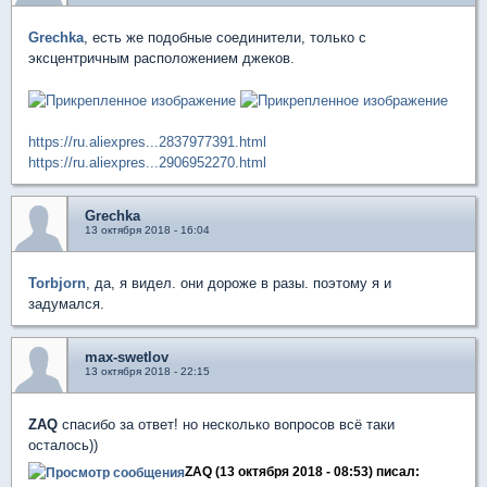
Grechka
, есть же подобные соединители, только с
эксцентричным расположением джеков.
https://ru.aliexpres...2837977391.html
https://ru.aliexpres...2906952270.html
Grechka
13 октября 2018 - 16:04
Torbjorn
, да, я видел. они дороже в разы. поэтому я и
задумался.
max-swetlov
13 октября 2018 - 22:15
ZAQ
спасибо за ответ! но несколько вопросов всё таки
осталось))
ZAQ (13 октября 2018 - 08:53) писал: