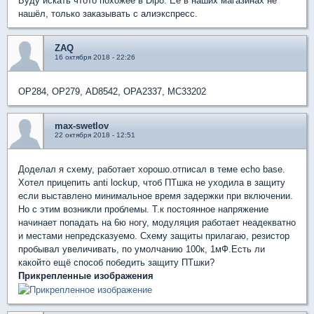
Буду искать чтото похожее в Dip8. Её в наших магазинах не
нашёл, только заказывать с алиэкспресс.
ZAQ
16 октября 2018 - 22:26
OP284, OP279, AD8542, OPA2337, MC33202
max-swetlov
22 октября 2018 - 12:51
Доделал я схему, работает хорошо.отписал в теме echo base.
Хотел прицепить anti lockup, чтоб ПТшка не уходила в защиту
если выставлено минимальное время задержки при включении.
Но с этим возникли проблемы. Т.к постоянное напряжение
начинает попадать на 6ю ногу, модуляция работает неадекватно
и местами непредсказуемо. Схему защиты прилагаю, резистор
пробывал увеличивать, по умолчанию 100к, 1мФ.Есть ли
какойто ещё способ победить защиту ПТшки?
Прикрепленные изображения