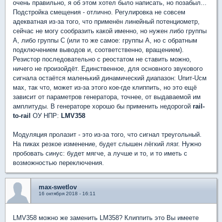
очень правильно, я об этом хотел было написать, но позабыл...
Подстройка смещения - отлично. Регулировка не совсем
адекватная из-за того, что применён линейный потенциометр,
сейчас не могу сообразить какой именно, но нужен либо группы
А, либо группы С (или то же самое: группы А, но с обратным
подключением выводов и, соответственно, вращением).
Резистор последовательно с реостатом не ставить можно,
ничего не произойдёт. Единственное, для основного звукового
сигнала остаётся маленький динамический диапазон: Uпит-Uсм
мах, так что, может из-за этого кое-где клиппить, но это ещё
зависит от параметров генератора, точнее, от выдаваемой им
амплитуды. В генераторе хорошо бы применить недорогой
rail-
to-rail
ОУ НПР:
LMV358
Модуляция пролазит - это из-за того, что сигнал треугольный.
На пиках резкое изменение, будет слышен лёгкий лязг. Нужно
пробовать синус: будет мягче, а лучше и то, и то иметь с
возможностью переключения.
max-swetlov
16 октября 2018 - 16:11
LMV358 можно же заменить LM358? Клиппить это Вы имеете