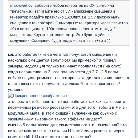
max-swetlov
, выберите любой генератор на ОУ (синус или
треугольник), запитайте его от 5V, напряжение смещения в
генератор подайте правильно (1/2Uпит, т.е. 2.5V должно быть
смещение в генераторе). С выхода ОУ генератора через резистор
10к и потенциометр 100к, включенного реостатом, к входу 2
микросхемы. Крутите потенциометр. Это будет глубина
модуляции. Смещение будет модулироваться в (+) и в (-).
как это работает? из-за чего так получается смещение? и
насколько смещается вольт хотя бы примерно? я провёл
замеры, модуляция только начинает проявляться ( на слух)
когда напряжение на 2 ноге поднимается до 2.7 - 2.8 вольт.
сейчас осцилограмма с генератора выглядит как синяя линяя, а
с питанием от 5в. получается должна быть как оранжевая?
условно.
это просто чтобы понять что все работает так как вы говорите.
переменный резистор реостатом- это для того чтобы и в + и в -
модуляция была, в этом фишка? включение как обычно с
заземлённым выводном такого эффекта не даст?
именно 5 вольт нужно для симметричного + и - смещения? это
питание можно взять с питания ПТшки? если развязать через
резистор 50-100 ом и электролит на землю?