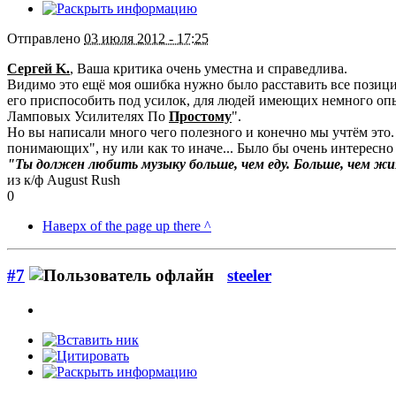
Отправлено
03 июля 2012 - 17:25
Сергей K.
, Ваша критика очень уместна и справедлива.
Видимо это ещё моя ошибка нужно было расставить все позици
его приспособить под усилок, для людей имеющих немного опыт
Ламповых Усилителях По
Простому
".
Но вы написали много чего полезного и конечно мы учтём это
понимающих", ну или как то иначе... Было бы очень интересно
"Ты должен любить музыку больше, чем еду. Больше, чем жиз
из к/ф August Rush
0
Наверх of the page up there ^
#7
steeler