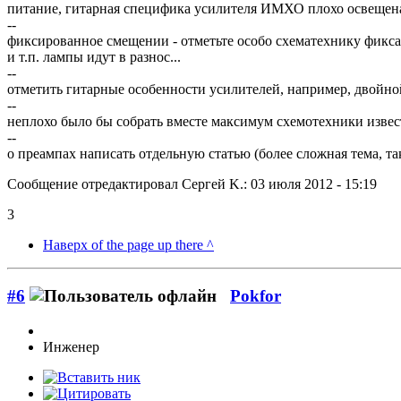
питание, гитарная специфика усилителя ИМХО плохо освещена.
--
фиксированное смещении - отметьте особо схематехнику фикса
и т.п. лампы идут в разнос...
--
отметить гитарные особенности усилителей, например, двойной
--
неплохо было бы собрать вместе максимум схемотехники извес
--
о преампах написать отдельную статью (более сложная тема, т
Сообщение отредактировал Сергей K.: 03 июля 2012 - 15:19
3
Наверх of the page up there ^
#6
Pokfor
Инженер