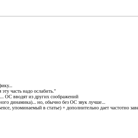
ику...
 эту часть надо ослабить."
... OC вводят из других соображений
ного динамика)... но, обычно без OC звук лучше...
sence, упоминаемый в статье) + дополнительно дает частотно за