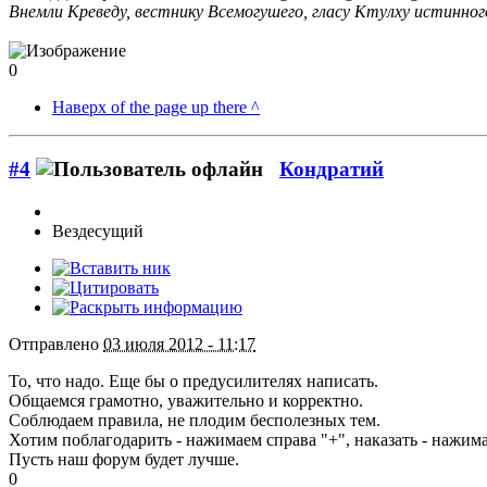
Внемли Креведу, вестнику Всемогушего, гласу Ктулху истинного
0
Наверх of the page up there ^
#4
Кондратий
Вездесущий
Отправлено
03 июля 2012 - 11:17
То, что надо. Еще бы о предусилителях написать.
Общаемся грамотно, уважительно и корректно.
Соблюдаем правила, не плодим бесполезных тем.
Хотим поблагодарить - нажимаем справа "+", наказать - нажима
Пусть наш форум будет лучше.
0