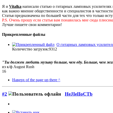
Я и
Vitalka
написали статью о гитарных ламповых усилителях
как важно мнение общественности и специалистов в частности
Статья предназначена по большей части для тех что только вс
P.S. Очень прошу если статья вам понавилась мне сюда плюсики
Лучше пишете свои комментарии!
Прикрепленные файлы
О гитарных ламповых усилителя
Количество загрузок:9312
"Ты должен любить музыку больше, чем еду. Больше, чем жиз
из к/ф August Rush
16
Наверх of the page up there ^
#2
HeJIeIIoCTb