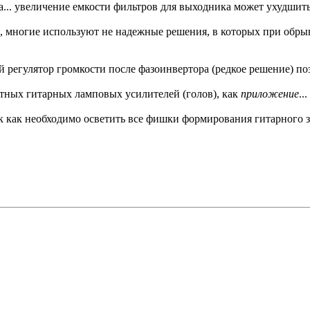
.. увеличение емкости фильтров для выходника может ухудшить 
, многие используют не надежные решения, в которых при обры
 регулятор громкости после фазоинвертора (редкое решение) поз
тных гитарных ламповых усилителей (голов), как
приложение
...
ак как необходимо осветить все фишки формирования гитарного з