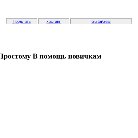
Продлить
хостинг
GuitarGear
 Простому
В помощь новичкам