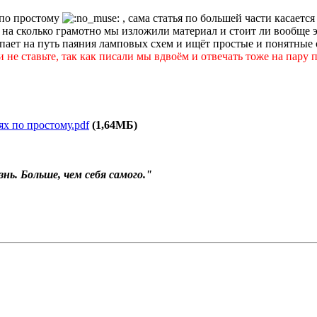
 по простому
, сама статья по большей части касается
 на сколько грамотно мы изложили материал и стоит ли вообще 
тупает на путь паяния ламповых схем и ищёт простые и понятные
 не ставьте, так как писали мы вдвоём и отвечать тоже на пару 
х по простому.pdf
(1,64МБ)
нь. Больше, чем себя самого."