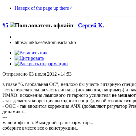
Наверх of the page up there ^
#5
Сергей K.
https://linktr.ee/astromusiclab.kb
Отправлено
03 июля 2012 - 14:53
в главе "6. глобальная ОС", неплохо бы учесть гитарную специф
"есть нежелательная часть сигнала (искажения, например) и нам
ИМХО: искажения лампового гитарного усилителя
не мешают
- так делается коррекция выходного сопр. (другой отклик гитар
- ООС - так вводится коррекция AЧХ (добавляют регулятор Pre
динамика...
---
мало инфы в 5. Выходной трансформатор...
соберите вместе все о конструкции...
--