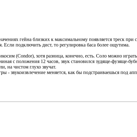
значениях гейна близких к максимальному появляется треск при 
я. Если подключить дист, то регулировка баса более ощутима.
икосим (Condor), хотя разница, конечно, есть. Соло можно играть
ачиная с положения 12 часов, звук становился зудяще-фузяще-бу
ли, на чистом глухо звучат.
ры - звукоизвлечение меняется, как бы подстраиваешься под апп