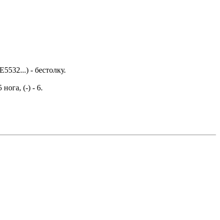
532...) - бестолку.
ога, (-) - 6.