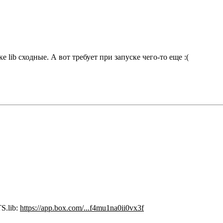
lib сходные. А вот требует при запуске чего-то еще :(
S.lib:
https://app.box.com/...f4mu1na0ii0vx3f