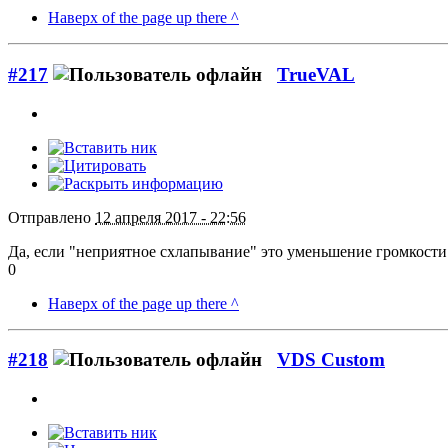
Наверх of the page up there ^
#217
TrueVAL
Отправлено
12 апреля 2017 - 22:56
Да, если "неприятное схлапывание" это уменьшение громкости 
0
Наверх of the page up there ^
#218
VDS Custom