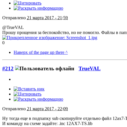
Отправлено
21 марта 2017 - 21:59
@TrueVAL
Прошу прощения за беспокойство, но не помогло. Файлы в папке 
0
Наверх of the page up there ^
#212
TrueVAL
Отправлено
21 марта 2017 - 22:09
Ну тогда еще в подпапку sub скопируйте отдельно файл 12ax7-T
И команду на схеме задайте: .inc 12AX7-TS.lib