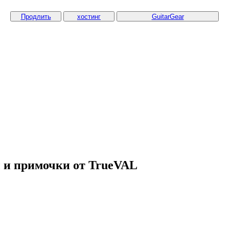
Продлить
хостинг
GuitarGear
 и примочки от TrueVAL