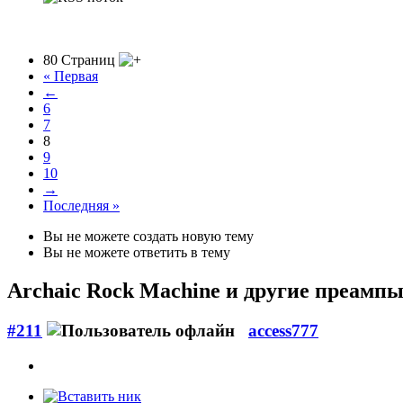
80 Страниц
« Первая
←
6
7
8
9
10
→
Последняя »
Вы не можете создать новую тему
Вы не можете ответить в тему
Archaic Rock Machine
и другие преампы
#211
access777