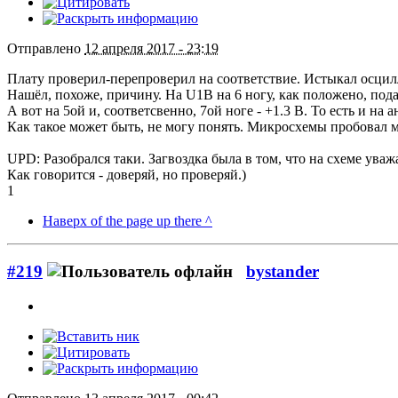
Отправлено
12 апреля 2017 - 23:19
Плату проверил-перепроверил на соответствие. Истыкал осци
Нашёл, похоже, причину. На U1B на 6 ногу, как положено, пода
А вот на 5ой и, соответсвенно, 7ой ноге - +1.3 В. То есть и на а
Как такое может быть, не могу понять. Микросхемы пробовал ме
UPD: Разобрался таки. Загвоздка была в том, что на схеме уважа
Как говорится - доверяй, но проверяй.)
1
Наверх of the page up there ^
#219
bystander