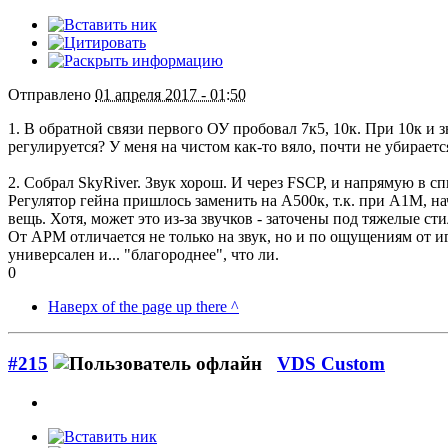
Отправлено
01 апреля 2017 - 01:50
1. В обратной связи первого ОУ пробовал 7к5, 10к. При 10к и 
регулируется? У меня на чистом как-то вяло, почти не убираетс
2. Собрал SkyRiver. Звук хорош. И через FSCP, и напрямую в сп
Регулятор гейна пришлось заменить на А500к, т.к. при А1М, н
вещь. Хотя, может это из-за звучков - заточены под тяжелые сти
От АРМ отличается не только на звук, но и по ощущениям от иг
универсален и... "благороднее", что ли.
0
Наверх of the page up there ^
#215
VDS Custom