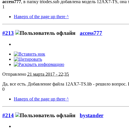
access777
, в папку triodes.sub добавлена модель 12AX7-TS, она 
1
Наверх of the page up there ^
#213
access777
Отправлено
21 марта 2017 - 22:35
Да, все есть. Добавление файла 12AX7-TS.lib - решило вопрос.
0
Наверх of the page up there ^
#214
bystander