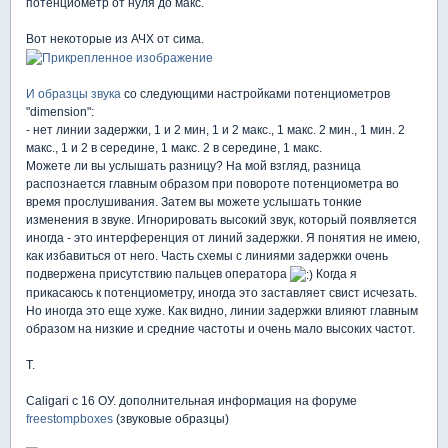
потенциометр от нуля до макс.
Вот некоторые из АЧХ от сима.
И образцы звука
со следующими настройками потенциометров
"dimension":
- нет линии задержки, 1 и 2 мин, 1 и 2 макс., 1 макс. 2 мин., 1 мин. 2
макс., 1 и 2 в середине, 1 макс. 2 в середине, 1 макс.
Можете ли вы услышать разницу? На мой взгляд, разница
распознается главным образом при повороте потенциометра во
время прослушивания. Затем вы можете услышать тонкие
изменения в звуке. Игнорировать высокий звук, который появляется
иногда - это интерференция от линий задержки. Я понятия не имею,
как избавиться от него. Часть схемы с линиями задержки очень
подвержена присутствию пальцев оператора
Когда я
прикасаюсь к потенциометру, иногда это заставляет свист исчезать.
Но иногда это еще хуже. Как видно, линии задержки влияют главным
образом на низкие и средние частоты и очень мало высоких частот.
T.
Caligari с 16 ОУ. дополнительная информация на форуме
freestompboxes
(звуковые образцы)