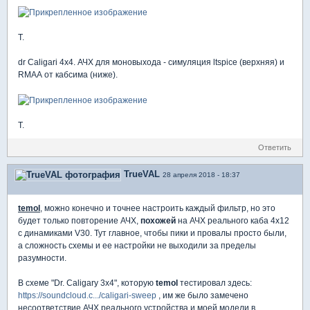
T.
dr Caligari 4x4. АЧХ для моновыхода - симуляция ltspice (верхняя) и
RMAA от кабсима (ниже).
T.
Ответить
TrueVAL
28 апреля 2018 - 18:37
temol
, можно конечно и точнее настроить каждый фильтр, но это
будет только повторение АЧХ,
похожей
на АЧХ реального каба 4х12
с динамиками V30. Тут главное, чтобы пики и провалы просто были,
а сложность схемы и ее настройки не выходили за пределы
разумности.
В схеме "Dr. Caligary 3x4", которую
temol
тестировал здесь:
https://soundcloud.c.../caligari-sweep
, им же было замечено
несоответствие АЧХ реального устройства и моей модели в