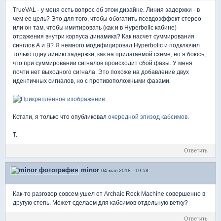
TrueVAL - у меня есть вопрос об этом дизайне. Линия задержки - в
чем ее цель? Это для того, чтобы обогатить псевдоэффект стерео
или он там, чтобы имитировать (как и в Hyperbolic кабине)
отражения внутри корпуса динамика? Как насчет суммирования
синглов A и B? Я немного модифицировал Hyperbolic и подключил
только одну линию задержки, как на прилагаемой схеме, но я боюсь,
что при суммировании сигналов происходит сбой фазы. У меня
почти нет выходного сигнала. Это похоже на добавление двух
идентичных сигналов, но с противоположными фазами.
Кстати, я только что опубликовал
очередной эпизод кабсимов
.
T.
Ответить
minor
04 мая 2018 - 19:58
Как-то разговор совсем ушел от Archaic Rock Machine совершенно в
другую степь. Может сделаем для кабсимов отдельную ветку?
Ответить