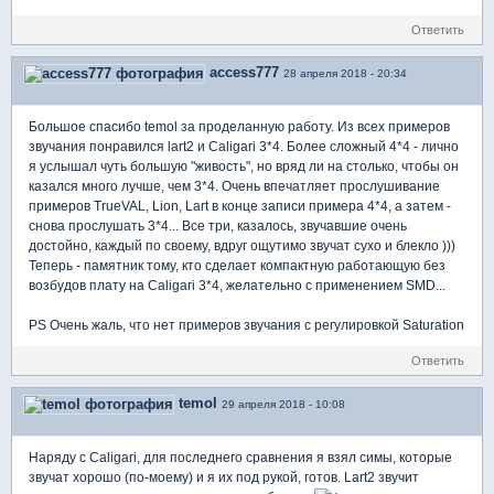
Ответить
access777
28 апреля 2018 - 20:34
Большое спасибо temol за проделанную работу. Из всех примеров
звучания понравился lart2 и Caligari 3*4. Более сложный 4*4 - лично
я услышал чуть большую "живость", но вряд ли на столько, чтобы он
казался много лучше, чем 3*4. Очень впечатляет прослушивание
примеров TrueVAL, Lion, Lart в конце записи примера 4*4, а затем -
снова прослушать 3*4... Все три, казалось, звучавшие очень
достойно, каждый по своему, вдруг ощутимо звучат сухо и блекло )))
Теперь - памятник тому, кто сделает компактную работающую без
возбудов плату на Caligari 3*4, желательно с применением SMD...
PS Очень жаль, что нет примеров звучания с регулировкой Saturation
Ответить
temol
29 апреля 2018 - 10:08
Наряду с Caligari, для последнего сравнения я взял симы, которые
звучат хорошо (по-моему) и я их под рукой, готов. Lart2 звучит