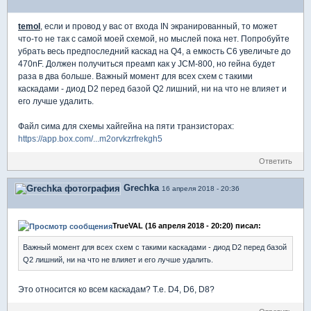
temol
, если и провод у вас от входа IN экранированный, то может
что-то не так с самой моей схемой, но мыслей пока нет. Попробуйте
убрать весь предпоследний каскад на Q4, а емкость С6 увеличьте до
470nF. Должен получиться преамп как у JCM-800, но гейна будет
раза в два больше. Важный момент для всех схем с такими
каскадами - диод D2 перед базой Q2 лишний, ни на что не влияет и
его лучше удалить.
Файл сима для схемы хайгейна на пяти транзисторах:
https://app.box.com/...m2orvkzrfrekgh5
Ответить
Grechka
16 апреля 2018 - 20:36
TrueVAL (16 апреля 2018 - 20:20) писал:
Важный момент для всех схем с такими каскадами - диод D2 перед базой
Q2 лишний, ни на что не влияет и его лучше удалить.
Это относится ко всем каскадам? Т.е. D4, D6, D8?