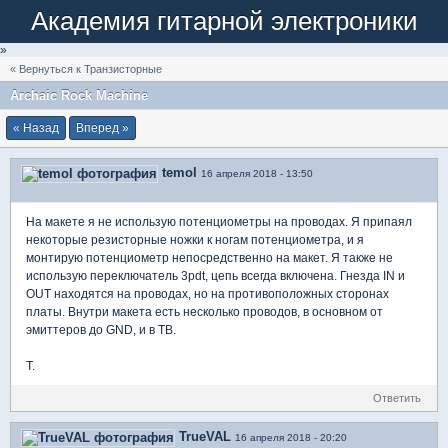
Академия гитарной электроники
»
« Вернуться к Транзисторные
Archaic Rock Machine
« Назад
Вперед »
temol
16 апреля 2018 - 13:50
На макете я не использую потенциометры на проводах. Я припаял
некоторые резисторные ножки к ногам потенциометра, и я
монтирую потенциометр непосредственно на макет. Я также не
использую переключатель 3pdt, цепь всегда включена. Гнезда IN и
OUT находятся на проводах, но на противоположных сторонах
платы. Внутри макета есть несколько проводов, в основном от
эмиттеров до GND, и в TB.
T.
Ответить
TrueVAL
16 апреля 2018 - 20:20