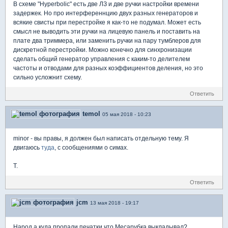
В схеме "Hyperbolic" есть две ЛЗ и две ручки настройки времени
задержек. Но про интерференнцию двух разных генераторов и
всякие свисты при перестройке я как-то не подумал. Может есть
смысл не выводить эти ручки на лицевую панель и поставить на
плате два триммера, или заменить ручки на пару тумблеров для
дискретной перестройки. Можно конечно для синхронизации
сделать общий генератор управления с каким-то делителем
частоты и отводами для разных коэффициентов деления, но это
сильно усложнит схему.
Ответить
temol
05 мая 2018 - 10:23
minor - вы правы, я должен был написать отдельную тему. Я
двигаюсь
туда
, с сообщениями о симах.
T.
Ответить
jcm
13 мая 2018 - 19:17
Народ а куда пропали печатки что Месарубка выкладывал?