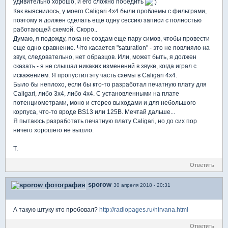
удивительно хорошо, и его сложно победить
Как выяснилось, у моего Caligari 4x4 были проблемы с фильтрами,
поэтому я должен сделать еще одну сессию записи с полностью
работающей схемой. Скоро..
Думаю, я подожду, пока не создам еще пару симов, чтобы провести
еще одно сравнение. Что касается "saturation" - это не повлияло на
звук, следовательно, нет образцов. Или, может быть, я должен
сказать - я не слышал никаких изменений в звуке, когда играл с
искажением. Я пропустил эту часть схемы в Caligari 4x4.
Было бы неплохо, если бы кто-то разработал печатную плату для
Caligari, либо 3x4, либо 4x4. С установленными на плате
потенциометрами, моно и стерео выходами и для небольшого
корпуса, что-то вроде BS13 или 125B. Мечтай дальше...
Я пытаюсь разработать печатную плату Caligari, но до сих пор
ничего хорошего не вышло.
T.
Ответить
sporow
30 апреля 2018 - 20:31
А такую штуку кто пробовал?
http://radiopages.ru/nirvana.html
Ответить