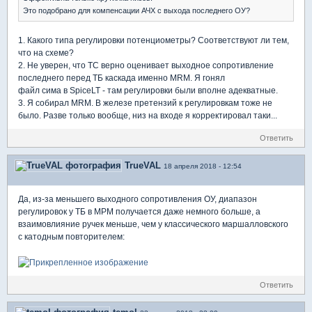
Это подобрано для компенсации АЧХ с выхода последнего ОУ?
1. Какого типа регулировки потенциометры? Соответствуют ли тем,
что на схеме?
2. Не уверен, что ТС верно оценивает выходное сопротивление
последнего перед ТБ каскада именно MRM. Я гонял
файл сима в SpiceLT - там регулировки были вполне адекватные.
3. Я собирал MRM. В железе претензий к регулировкам тоже не
было. Разве только вообще, низ на входе я корректировал таки...
Ответить
TrueVAL
18 апреля 2018 - 12:54
Да, из-за меньшего выходного сопротивления ОУ, диапазон
регулировок у ТБ в МРМ получается даже немного больше, а
взаимовлияние ручек меньше, чем у классического маршалловского
с катодным повторителем:
Ответить