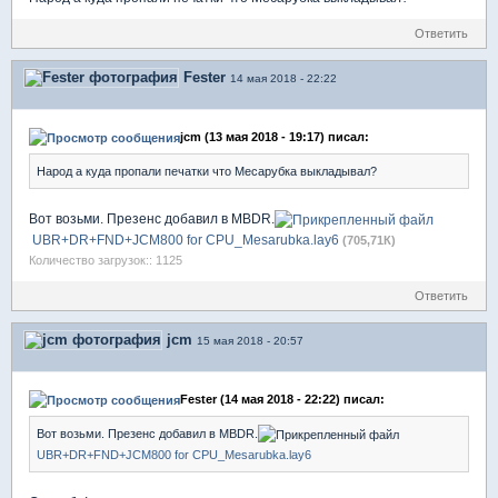
Ответить
Fester
14 мая 2018 - 22:22
jcm (13 мая 2018 - 19:17) писал:
Народ а куда пропали печатки что Месарубка выкладывал?
Вот возьми. Презенс добавил в MBDR.
UBR+DR+FND+JCM800 for CPU_Mesarubka.lay6
(705,71К)
Количество загрузок:: 1125
Ответить
jcm
15 мая 2018 - 20:57
Fester (14 мая 2018 - 22:22) писал:
Вот возьми. Презенс добавил в MBDR.
UBR+DR+FND+JCM800 for CPU_Mesarubka.lay6