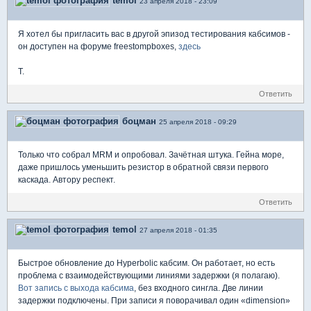
temol
23 апреля 2018 - 23:09
Я хотел бы пригласить вас в другой эпизод тестирования кабсимов -
он доступен на форуме freestompboxes,
здесь
T.
Ответить
боцман
25 апреля 2018 - 09:29
Только что собрал MRM и опробовал. Зачётная штука. Гейна море,
даже пришлось уменьшить резистор в обратной связи первого
каскада. Автору респект.
Ответить
temol
27 апреля 2018 - 01:35
Быстрое обновление до Hyperbolic кабсим. Он работает, но есть
проблема с взаимодействующими линиями задержки (я полагаю).
Вот запись с выхода кабсимa
, без входного сингла. Две линии
задержки подключены. При записи я поворачивал один «dimension»