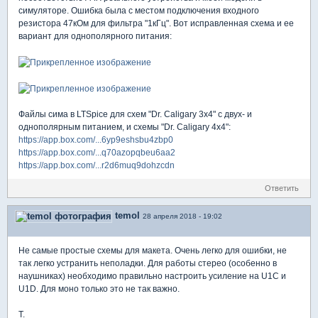
симуляторе. Ошибка была с местом подключения входного
резистора 47кОм для фильтра "1кГц". Вот исправленная схема и ее
вариант для однополярного питания:
Файлы сима в LTSpice для схем "Dr. Caligary 3x4" с двух- и
однополярным питанием, и схемы "Dr. Caligary 4x4":
https://app.box.com/...6yp9eshsbu4zbp0
https://app.box.com/...q70azopqbeu6aa2
https://app.box.com/...r2d6muq9dohzcdn
Ответить
temol
28 апреля 2018 - 19:02
Не самые простые схемы для макета. Очень легко для ошибки, не
так легко устранить неполадки. Для работы стерео (особенно в
наушниках) необходимо правильно настроить усиление на U1C и
U1D. Для моно только это не так важно.
T.