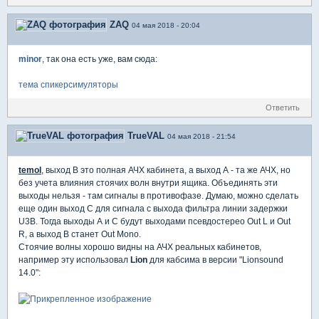
ZAQ
04 мая 2018 - 20:04
minor
, так она есть уже, вам сюда:
тема спикерсимуляторы
Ответить
TrueVAL
04 мая 2018 - 21:54
temol
, выход В это полная АЧХ кабинета, а выход А - та же АЧХ, но
без учета влияния стоячих волн внутри ящика. Объединять эти
выходы нельзя - там сигналы в противофазе. Думаю, можно сделать
еще один выход С для сигнала с выхода фильтра линии задержки
U3B. Тогда выходы А и С будут выходами псевдостерео Out L и Out
R, а выход В станет Out Mono.
Стоячие волны хорошо видны на АЧХ реальных кабинетов,
например эту использовал
Lion
для кабсима в версии "Lionsound
14.0":