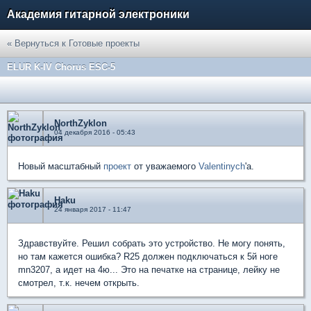
Академия гитарной электроники
« Вернуться к Готовые проекты
ELUR K-IV Chorus ESC-5
NorthZyklon
04 декабря 2016 - 05:43
Новый масштабный
проект
от уважаемого
Valentinych
'a.
Haku
24 января 2017 - 11:47
Здравствуйте. Решил собрать это устройство. Не могу понять,
но там кажется ошибка? R25 должен подключаться к 5й ноге
mn3207, а идет на 4ю... Это на печатке на странице, лейку не
смотрел, т.к. нечем открыть.