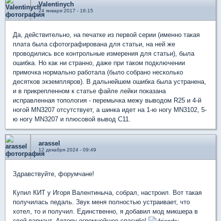
Valentinych
24 января 2017 - 16:15
Да, действительно, на печатке из первой серии (именно такая
плата была сфотографирована для статьи, на ней же
проводились все контрольные измерения для статьи), была
ошибка. Но как ни странно, даже при таком подключении
примочка нормально работала (было собрано несколько
десятков экземпляров). В дальнейшем ошибка была устранена,
и в прикрепленном к статье файле лейки показана
исправленная топология - перемычка межу выводом R25 и 4-й
ногой MN3207 отсутствует, а шинка идет на 1-ю ногу MN3102, 5-
ю ногу MN3207 и плюсовой вывод С11.
arassel
12 декабря 2024 - 09:49
Здравствуйте, форумчане!
Купил КИТ у Игоря Валентиныча, собрал, настроил. Вот такая
получилась педаль. Звук меня полностью устраивает, что
хотел, то и получил. Единственно, я добавил мод микшера в
свой вариант. Автору огромнейшее спасибо!