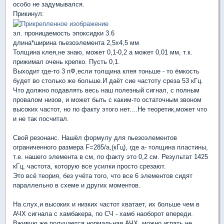
особо не задумывался.
Прикинул:
эл. проницаемость эпоксидки 3.6
длина*ширина пьезоэлемента 2,5х4,5 мм
Толщина клея,не знаю, может 0,1-0,2 а может 0,01 мм, т.к.
прижимал очень крепко. Пусть 0,1.
Выходит где-то 3 пФ,если толщина клея тоньше - то ёмкость
будет во столько же больше.И даёт сие частоту среза 53 кГц.
Что должно подавлять весь наш полезный сигнал, с полным
провалом низов, и может быть с каким-то остаточным звоном
высоких частот, но по факту этого нет....Не теоретик,может что
и не так посчитал.
Свой резонанс. Нашёл формулу для пьезоэлементов
ограниченного размера F=285/a,(кГц), где а- толщина пластины,
т.е. нашего элемента в см, по факту это 0,2 см. Результат 1425
кГц, частота, которую все усилки просто срезают.
Это всё теория, без учёта того, что все 6 элементов сидят
параллельно в схеме и других моментов.
На слух,и высоких и низких частот хватает, их больше чем в
АЧХ сигнала с хамбакера, по СЧ - хамб наоборот впереди.
Вживую же получается нормальная АЧХ ,можно играть не