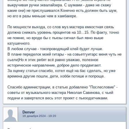
выкручивая ручки эквалайзера. С шумами - даже не скажу
какие они) не прислушивался.Конечно есть,должен быть шум,
но его в разы меньше чем в хамбакере.
По мощности выхода, со слов муз.мастера емкостная связь
должна снижать уровень процентов на 10...15. По факту, точно
не помню, но вроде бы с пьезы сигнал был явно выше
катушечного.
В любом случае - токопроводящий клей будет лучше.
В плане переделок моей гитары - на совьетгуитарс меня чуть не
сьели)Но я этих ребят всё равно уважаю, полезное
историческое направление, доброе дело продвигают.
За оценку статьи спасибо, хотел ещё на бас сделать, но уже
времена другие пошли, дети, хобби потише и попроще.
Спасибо администрации, в статью добавлено "Послесловие" -
советы от музыкального мастера Николая Савинова, с чьей
подачи и завертелся весь этот проект с пьезодатчиками.
Denver
16 декабря 2024 - 19:20