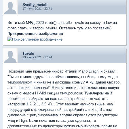
Svetliy_metall
17 июля 2021 - 22:41
Вот и мой МФД-2020 готов)) спасибо Tuvalu за схему, а Lcv за
фото платы и второй режим. Осталось тумблер поставить)
Прикрепленные изображения
Tuvalu
23 июля 2021 - 17:24
Позвонил мне премьер-министр Италии Mario Draghi и сказал:
"Ты чего моего друга Luca обманываешь, пообещал ему мод с
темброблоком и никак не выложишь схему? А ну, давай быстро,
а то санкции применим!" Я испугался и вот выкладываю новую
схему с модом Hi-Mid секции темброблока. Тумблером на 3
положения выбираются важные востребованные частоты
настройки 1.2, 2.1, 3.5 кГц. Этот вариант намного гибче, чем
предыдущий c фиксированной настройкой на 5 кГц. В этом
диапазоне с регулированием вполне справляются регуляторы
Freq и High. Если печатная плата уже сделана, то
дополнительные конденсаторы можно смонтировать прямо на