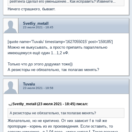
рейтинга сделал его уменьшение... Как исправить? Извините...
Ничего страшного, бывает.
Svetliy_metall
23 июля 2021 - 18:45
[quote name='Tuvalu' timestamp='1627055015' post='159185']
Можно не выкусывать, а просто припаять параллельно
имеющемуся ещё один 1...1,2 нФ.
Только что до этого додумал тоже))
А резисторы не обязательно, так полагаю менять?
Tuvalu
23 июля 2021 - 18:58
Svetliy_metall (23 июля 2021 - 18:45) писал:
А резисторы не обязательно, так полагаю менять?
Желательно, но не критично. От них зависит f в той же
пропорции - корень из их произведения. Если оставить, то
совсем немножко - в 1,04 раза - уменьшится f. Такая разница