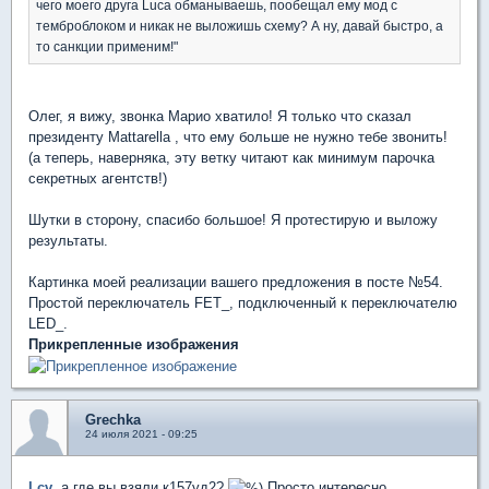
чего моего друга Luca обманываешь, пообещал ему мод с
темброблоком и никак не выложишь схему? А ну, давай быстро, а
то санкции применим!"
Олег, я вижу, звонка Марио хватило! Я только что сказал
президенту Mattarella , что ему больше не нужно тебе звонить!
(а теперь, наверняка, эту ветку читают как минимум парочка
секретных агентств!)
Шутки в сторону, спасибо большое! Я протестирую и выложу
результаты.
Картинка моей реализации вашего предложения в посте №54.
Простой переключатель FET_, подключенный к переключателю
LED_.
Прикрепленные изображения
Grechka
24 июля 2021 - 09:25
Lcv
, а где вы взяли к157уд2?
Просто интересно.