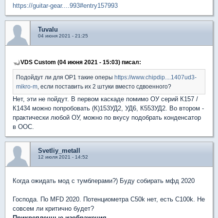
https://guitar-gear....993#entry157993
Tuvalu
04 июня 2021 - 21:25
VDS Custom (04 июня 2021 - 15:03) писал:
Подойдут ли для OP1 такие оперы
https://www.chipdip....1407ud3-
mikro-m
, если поставить их 2 штуки вместо сдвоенного?
Нет, эти не пойдут. В первом каскаде помимо ОУ серий К157 /
К1434 можно попробовать (К)153УД2, УД6, К553УД2. Во втором -
практически любой ОУ, можно по вкусу подобрать конденсатор
в ООС.
Svetliy_metall
12 июля 2021 - 14:52
Когда ожидать мод с тумблерами?) Буду собирать мфд 2020
Господа. По MFD 2020. Потенциометра C50k нет, есть C100k. Не
совсем ли критично будет?
Прикрепленные изображения