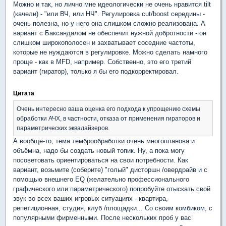
Можно и так, но лично мне идеологически не очень нравится tilt
(качели) - "или ВЧ, или НЧ". Регулировка cut/boost середины -
очень полезна, но у него она слишком сложно реализована. А
вариант с Баксандалом не обеспечит нужной добротности - он
слишком широкополосен и захватывает соседние частоты,
которые не нуждаются в регулировке. Можно сделать намного
проще - как в MFD, например. Собственно, это его третий
вариант (гиратор), только я бы его подкорректировал.
Цитата
Очень интересно ваша оценка его подхода к упрощению схемы
обработки АЧХ, в частности, отказа от применения гираторов и
параметрических эквалайзеров.
А вообще-то, тема темброобработки очень многопланова и
объёмна, надо бы создать новый топик. Ну, а пока могу
посоветовать ориентироваться на свои потребности. Как
вариант, возьмите (соберите) "голый" дисторшн /овердрайв и с
помощью внешнего EQ (желательно профессионального
графического или параметрического) попробуйте отыскать свой
звук во всех ваших игровых ситуациях - квартира,
репетиционная, студия, клуб /площадки... Со своим комбиком, с
популярными фирменными. После нескольких проб у вас