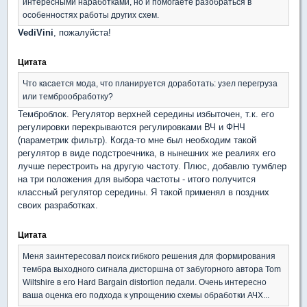
интересными наработками, но и помогаете разобраться в
особенностях работы других схем.
VediVini
, пожалуйста!
Цитата
Что касается мода, что планируется доработать: узел перегруза
или темброобработку?
Темброблок. Регулятор верхней середины избыточен, т.к. его
регулировки перекрываются регулировками ВЧ и ФНЧ
(параметрик фильтр). Когда-то мне был необходим такой
регулятор в виде подстроечника, в нынешних же реалиях его
лучше перестроить на другую частоту. Плюс, добавлю тумблер
на три положения для выбора частоты - итого получится
классный регулятор середины. Я такой применял в поздних
своих разработках.
Цитата
Меня заинтересовал поиск гибкого решения для формирования
тембра выходного сигнала дисторшна от забугорного автора Tom
Wiltshire в его Hard Bargain distortion педали. Очень интересно
ваша оценка его подхода к упрощению схемы обработки АЧХ...