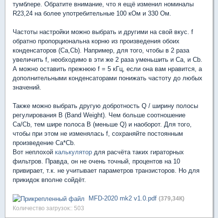
тумблере. Обратите внимание, что я ещё изменил номиналы
R23,24 на более употребительные 100 кОм и 330 Ом.
Частоты настройки можно выбрать и другими на свой вкус. f
обратно пропорциональна корню из произведения обоих
конденсаторов (Ca,Cb). Например, для того, чтобы в 2 раза
увеличить f, необходимо в эти же 2 раза уменьшить и Ca, и Cb.
А можно оставить прежнюю f = 5 кГц, если она вам нравится, а
дополнительными конденсаторами понижать частоту до любых
значений.
Также можно выбрать другую добротность Q / ширину полосы
регулирования B (Band Weight). Чем больше соотношение
Ca/Cb, тем шире полоса B (меньше Q) и наоборот. Для того,
чтобы при этом не изменялась f, сохраняйте постоянным
произведение Ca*Cb.
Вот неплохой
калькулятор
для расчёта таких гираторных
фильтров. Правда, он не очень точный, процентов на 10
привирает, т.к. не учитывает параметров транзисторов. Но для
прикидок вполне сойдёт.
MFD-2020 mk2 v1.0.pdf
(379,34К)
Количество загрузок:: 503