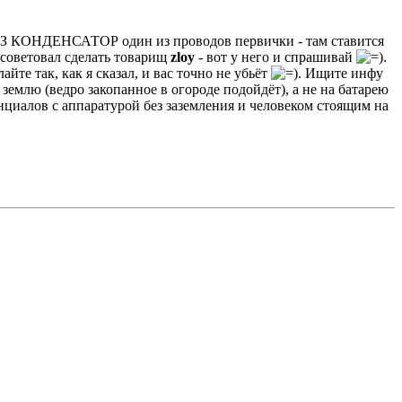
 ЧЕРЕЗ КОНДЕНСАТОР один из проводов первички - там ставится
осоветовал сделать товарищ
zloy
- вот у него и спрашивай
.
айте так, как я сказал, и вас точно не убьёт
. Ищите инфу
землю (ведро закопанное в огороде подойдёт), а не на батарею
енциалов с аппаратурой без заземления и человеком стоящим на