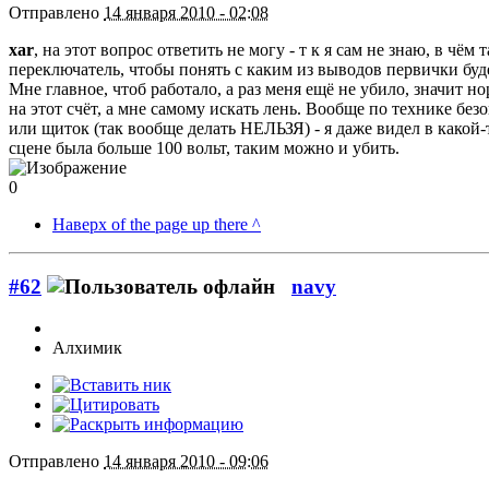
Отправлено
14 января 2010 - 02:08
xar
, на этот вопрос ответить не могу - т к я сам не знаю, в 
переключатель, чтобы понять с каким из выводов первички бу
Мне главное, чтоб работало, а раз меня ещё не убило, значит но
на этот счёт, а мне самому искать лень. Вообще по технике бе
или щиток (так вообще делать НЕЛЬЗЯ) - я даже видел в какой
сцене была больше 100 вольт, таким можно и убить.
0
Наверх of the page up there ^
#62
navy
Алхимик
Отправлено
14 января 2010 - 09:06