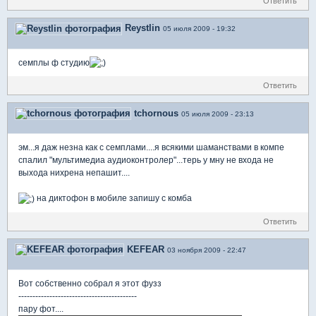
Ответить
Reystlin
05 июля 2009 - 19:32
семплы ф студию
Ответить
tchornous
05 июля 2009 - 23:13
эм...я даж незна как с семплами....я всякими шаманствами в компе
спалил "мультимедиа аудиоконтролер"...терь у мну не входа не
выхода нихрена непашит....
на диктофон в мобиле запишу с комба
Ответить
KEFEAR
03 ноября 2009 - 22:47
Вот собственно собрал я этот фузз
------------------------------------------
пару фот....