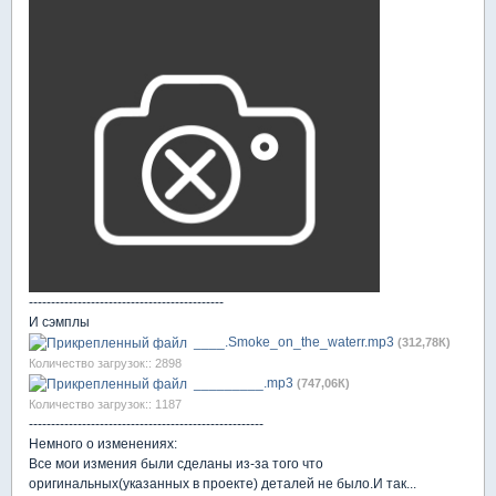
--------------------------------------------
И сэмплы
____.Smoke_on_the_waterr.mp3
(312,78К)
Количество загрузок:: 2898
_________.mp3
(747,06К)
Количество загрузок:: 1187
-----------------------------------------------------
Немного о изменениях:
Все мои измения были сделаны из-за того что
оригинальных(указанных в проекте) деталей не было.И так...