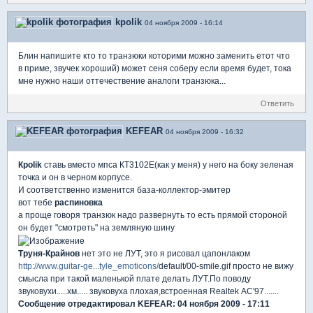
kpolik
04 ноября 2009 - 16:14
Блин напишите кто то транзюки которими можно заменить етот что
в приме, звучек хороший) может сеня соберу если время будет, тока
мне нужно наши оттечествение аналоги транзюка...
Ответить
KEFEAR
04 ноября 2009 - 16:32
Кpolik
ставь вместо мпса КТ3102Е(как у меня) у него на боку зеленая
точка и он в черном корпусе.
И соответственно изменится база-коллектор-эмитер
вот тебе
распиновка
а проще говоря транзюк надо развернуть то есть прямой стороной
он будет "смотреть" на земляную шину
Труня-Крайнов
нет это не ЛУТ, это я рисовал цапонлаком
http://www.guitar-ge...tyle_emoticons/
default/00-smile.gif просто не вижу
смысла при такой маленькой плате делать ЛУТ.По поводу
звуковухи.....хм..... звуковуха плохая,встроенная Realtek AC'97.......
Сообщение отредактировал KEFEAR: 04 ноября 2009 - 17:11