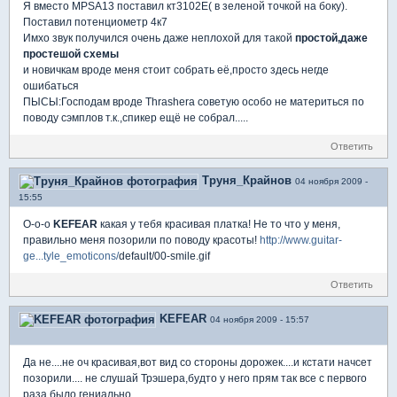
Я вместо MPSA13 поставил кт3102Е( в зеленой точкой на боку).
Поставил потенциометр 4к7
Имхо звук получился очень даже неплохой для такой
простой,даже
простешой схемы
и новичкам вроде меня стоит собрать её,просто здесь негде
ошибаться
ПЫСЫ:Господам вроде Thrashera советую особо не материться по
поводу сэмплов т.к.,спикер ещё не собрал.....
Ответить
Труня_Крайнов
04 ноября 2009 -
15:55
О-о-о
KEFEAR
какая у тебя красивая платка! Не то что у меня,
правильно меня позорили по поводу красоты!
http://www.guitar-
ge...tyle_emoticons/
default/00-smile.gif
Ответить
KEFEAR
04 ноября 2009 - 15:57
Да не....не оч красивая,вот вид со стороны дорожек....и кстати начсет
позорили.... не слушай Трэшера,будто у него прям так все с первого
раза было гениально