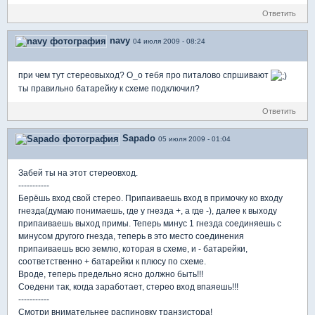
Ответить
navy
04 июля 2009 - 08:24
при чем тут стереовыход? О_о тебя про питалово спршивают
ты правильно батарейку к схеме подключил?
Ответить
Sapado
05 июля 2009 - 01:04
Забей ты на этот стереовход.
-----------
Берёшь вход свой стерео. Припаиваешь вход в примочку ко входу
гнезда(думаю понимаешь, где у гнезда +, а где -), далее к выходу
припаиваешь выход примы. Теперь минус 1 гнезда соединяешь с
минусом другого гнезда, теперь в это место соединения
припаиваешь всю землю, которая в схеме, и - батарейки,
соответственно + батарейки к плюсу по схеме.
Вроде, теперь предельно ясно должно быть!!!
Соедени так, когда заработает, стерео вход впаяешь!!!
-----------
Смотри внимательнее распиновку транзистора!