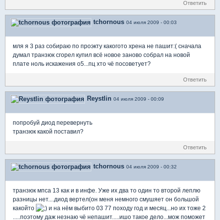
Ответить
tchornous
04 июля 2009 - 00:03
мля я 3 раз собираю по проэкту какогото хрена не пашит:( сначала
думал транзюк сгорел купил всё новое заново собрал на новой
плате ноль искажения о5...пц хто чё посоветует?
Ответить
Reystlin
04 июля 2009 - 00:09
попробуй диод перевернуть
транзюк какой поставил?
Ответить
tchornous
04 июля 2009 - 00:32
транзюк мпса 13 как и в инфе. Уже их два то один то второй леплю
разницы нет....диод вертел(он меня немного смушяет он большой
какойто
и на нём выбито 03 77 походу год и месяц...но их тоже 2
.....поэтому даж незнаю чё непашит.....ишо такое дело...мож поможет