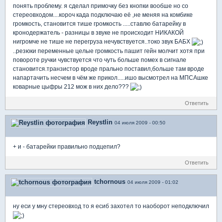
понять проблему. я сделал примочку без кнопки вообше но со
стереовходом....короч када подключаю её ,не меняя на комбике
громкость, становится тише громкость .....ставлю батарейку в
кронодержатель - разницы в звуке не происходит НИКАКОЙ
нигромче не тише не перегруза нечувствуется..токо звук БАБХ
..резюки переменные целые громкость пашит гейн молчит хотя при
повороте ручки чувствуется что чуть больше помех в сигнале
становится.транзистор вроде прально поставил,больше там вроде
напартачить несчем в чём же прикол.....ишо высмотрел на МПСАшке
коварные цыфры 212 мож в них дело???
Ответить
Reystlin
04 июля 2009 - 00:50
+ и - батарейки правильно подцепил?
Ответить
tchornous
04 июля 2009 - 01:02
ну еси у мну стереовход то я есиб захотел то наоборот неподключил