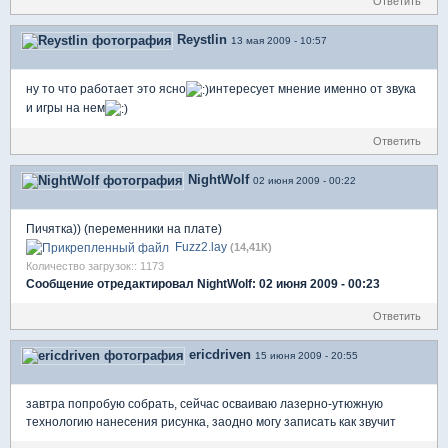
Ответить
Reystlin
13 мая 2009 - 10:57
ну то что работает это ясно
интересует мнение именно от звука
и игры на нем
Ответить
NightWolf
02 июня 2009 - 00:22
Пичятка)) (переменники на плате)
Fuzz2.lay
(14,41К)
Количество загрузок:: 1173
Сообщение отредактировал NightWolf: 02 июня 2009 - 00:23
Ответить
ericdriven
15 июня 2009 - 20:55
завтра попробую собрать, сейчас осваиваю лазерно-утюжную
технологию нанесения рисунка, заодно могу записать как звучит