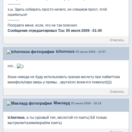
-----------
з.ы. Здесь собирать просто нечего, он слишком прост, чтоб
ошибиться!
----------
Поправте меня, если, что не так пояснил.
Сообщение отредактировал Tza: 05 июля 2009 - 01:45
Ответить
tchornous
05 июля 2009 - 15:57
спс...
боше никода не буду использовать сраную кислоту при пайке!тока
канифоль!звук зверь у примы....крута!спс всем кто помогал)))))
Ответить
Маклауд
05 июля 2009 - 18:18
tchornous
, а ты суровый тип, кислотой-то паять) Ей только
кастрюли/тазики/корабли паять)