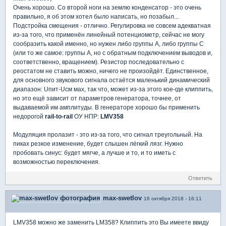
Очень хорошо. Со второй ноги на землю конденсатор - это очень
правильно, я об этом хотел было написать, но позабыл...
Подстройка смещения - отлично. Регулировка не совсем адекватная
из-за того, что применён линейный потенциометр, сейчас не могу
сообразить какой именно, но нужен либо группы А, либо группы С
(или то же самое: группы А, но с обратным подключением выводов и,
соответственно, вращением). Резистор последовательно с
реостатом не ставить можно, ничего не произойдёт. Единственное,
для основного звукового сигнала остаётся маленький динамический
диапазон: Uпит-Uсм мах, так что, может из-за этого кое-где клиппить,
но это ещё зависит от параметров генератора, точнее, от
выдаваемой им амплитуды. В генераторе хорошо бы применить
недорогой
rail-to-rail
ОУ НПР:
LMV358
Модуляция пролазит - это из-за того, что сигнал треугольный. На
пиках резкое изменение, будет слышен лёгкий лязг. Нужно
пробовать синус: будет мягче, а лучше и то, и то иметь с
возможностью переключения.
Ответить
max-swetlov
16 октября 2018 - 16:11
LMV358 можно же заменить LM358? Клиппить это Вы имеете ввиду