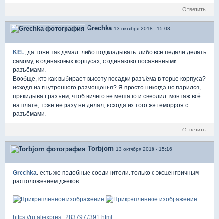
Ответить
Grechka
13 октября 2018 - 15:03
KEL
, да тоже так думал. либо подкладывать. либо все педали делать
самому, в одинаковых корпусах, с одинаково посаженными
разъёмами.
Вообще, кто как выбирает высоту посадки разъёма в торце корпуса?
исходя из внутреннего размещения? Я просто никогда не парился,
прикидывал разъём, чтоб ничего не мешало и сверлил. монтаж всё
на плате, тоже не разу не делал, исходя из того же геморроя с
разъёмами.
Ответить
Torbjorn
13 октября 2018 - 15:16
Grechka
, есть же подобные соединители, только с эксцентричным
расположением джеков.
https://ru.aliexpres...2837977391.html