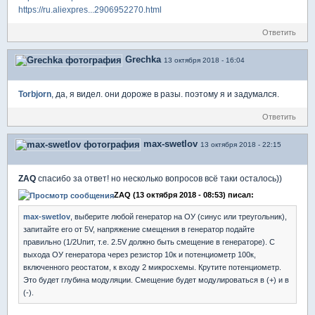
https://ru.aliexpres...2906952270.html
Ответить
Grechka
13 октября 2018 - 16:04
Torbjorn
, да, я видел. они дороже в разы. поэтому я и задумался.
Ответить
max-swetlov
13 октября 2018 - 22:15
ZAQ
спасибо за ответ! но несколько вопросов всё таки осталось))
ZAQ (13 октября 2018 - 08:53) писал:
max-swetlov
, выберите любой генератор на ОУ (синус или треугольник),
запитайте его от 5V, напряжение смещения в генератор подайте
правильно (1/2Uпит, т.е. 2.5V должно быть смещение в генераторе). С
выхода ОУ генератора через резистор 10к и потенциометр 100к,
включенного реостатом, к входу 2 микросхемы. Крутите потенциометр.
Это будет глубина модуляции. Смещение будет модулироваться в (+) и в
(-).