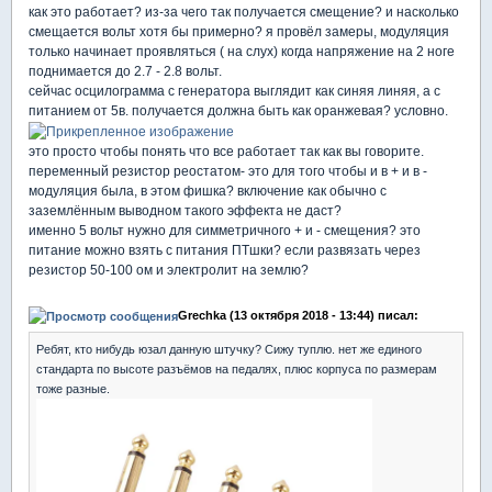
как это работает? из-за чего так получается смещение? и насколько
смещается вольт хотя бы примерно? я провёл замеры, модуляция
только начинает проявляться ( на слух) когда напряжение на 2 ноге
поднимается до 2.7 - 2.8 вольт.
сейчас осцилограмма с генератора выглядит как синяя линяя, а с
питанием от 5в. получается должна быть как оранжевая? условно.
это просто чтобы понять что все работает так как вы говорите.
переменный резистор реостатом- это для того чтобы и в + и в -
модуляция была, в этом фишка? включение как обычно с
заземлённым выводном такого эффекта не даст?
именно 5 вольт нужно для симметричного + и - смещения? это
питание можно взять с питания ПТшки? если развязать через
резистор 50-100 ом и электролит на землю?
Grechka (13 октября 2018 - 13:44) писал:
Ребят, кто нибудь юзал данную штучку? Сижу туплю. нет же единого
стандарта по высоте разъёмов на педалях, плюс корпуса по размерам
тоже разные.