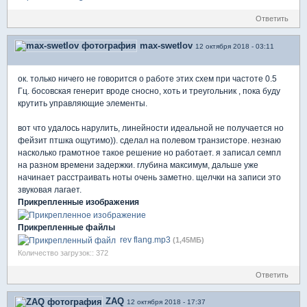
Ответить
max-swetlov
12 октября 2018 - 03:11
ок. только ничего не говорится о работе этих схем при частоте 0.5
Гц. босовская генерит вроде сносно, хоть и треугольник , пока буду
крутить управляющие элементы.
вот что удалось нарулить, линейности идеальной не получается но
фейзит птшка ощутимо)). сделал на полевом транзисторе. незнаю
насколько грамотное такое решение но работает. я записал семпл
на разном времени задержки. глубина максимум, дальше уже
начинает расстраивать ноты очень заметно. щелчки на записи это
звуковая лагает.
Прикрепленные изображения
Прикрепленные файлы
rev flang.mp3
(1,45МБ)
Количество загрузок:: 372
Ответить
ZAQ
12 октября 2018 - 17:37