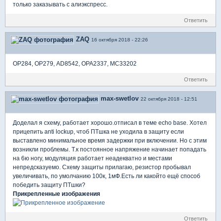
только заказывать с алиэкспресс.
Ответить
ZAQ
16 октября 2018 - 22:26
OP284, OP279, AD8542, OPA2337, MC33202
Ответить
max-swetlov
22 октября 2018 - 12:51
Доделал я схему, работает хорошо.отписал в теме echo base. Хотел
прицепить anti lockup, чтоб ПТшка не уходила в защиту если
выставлено минимальное время задержки при включении. Но с этим
возникли проблемы. Т.к постоянное напряжение начинает попадать
на 6ю ногу, модуляция работает неадекватно и местами
непредсказуемо. Схему защиты прилагаю, резистор пробывал
увеличивать, по умолчанию 100к, 1мФ.Есть ли какойто ещё способ
победить защиту ПТшки?
Прикрепленные изображения
Ответить