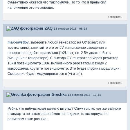
субьективно кажется что так помягче. Но то что я превысил
напряжение это не хорошо.
Ответить
ZAQ
13 октября 2018 - 08:53
max-swetlov
, выберите любой генератор на ОУ (синус или
треугольник), запитайте его от 5V, напряжение смещения в
генератор подайте правильно (1/2Uпит, т.е. 2.5V должно быть
смещение в генераторе). С выхода ОУ генератора через резистор
10к и потенциометр 100к, включенного реостатом, к входу 2
микросхемы. Крутите потенциометр. Это будет глубина модуляции.
Смещение будет модулироваться в (+) и в (-).
Ответить
Grechka
13 октября 2018 - 13:44
Ребят, кто нибудь юзал данную штучку? Сижу туплю. нет же единого
стандарта по высоте разъёмов на педалях, плюс корпуса по
размерам тоже разные.