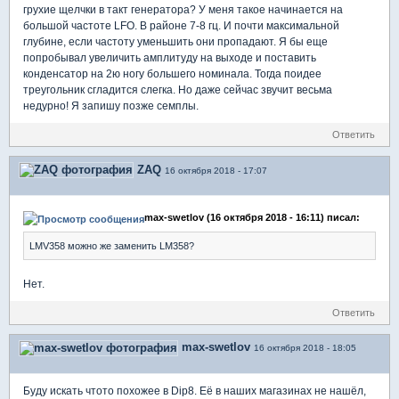
грухие щелчки в такт генератора? У меня такое начинается на
большой частоте LFO. В районе 7-8 гц. И почти максимальной
глубине, если частоту уменьшить они пропадают. Я бы еще
попробывал увеличить амплитуду на выходе и поставить
конденсатор на 2ю ногу большего номинала. Тогда поидее
треугольник сгладится слегка. Но даже сейчас звучит весьма
недурно! Я запишу позже семплы.
Ответить
ZAQ
16 октября 2018 - 17:07
max-swetlov (16 октября 2018 - 16:11) писал:
LMV358 можно же заменить LM358?
Нет.
Ответить
max-swetlov
16 октября 2018 - 18:05
Буду искать чтото похожее в Dip8. Её в наших магазинах не нашёл,