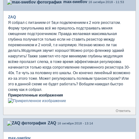
max-swetlov
16 октября 2018 - 11:53
ZAQ
Я собрал с питанием от 5в,и подключением к 2 ноге реостатом.
Форму треугольника всё же пришлось подстраивать меняя
смещение подстроечником. Правда желаемая максимальная
глубина получается только если не ставить резистор между
переменником и 2 ногой, т.е напрямую. Незнаю можно ли так
делать.Модуляция звучит хорошо! Можно рэтро фленжер эдакий
накрутить! Также заметил что при минимуме глубины модуляция
всёже пролазит слегка, в тоже время эффективная регулировка
начинается только когда сопротивление переменного резистора 30-
40к. Т.е чуть за половину его шкалы. Он конечно линейный возможно
из-за этого тоже. Может регулировать полевым транзистором? Или
это в данной схеме не будет работать? Вобщем накидал быстро
схему как я собрал.
Прикрепленные изображения
Ответить
ZAQ
16 октября 2018 - 13:14
max-swetlov
,