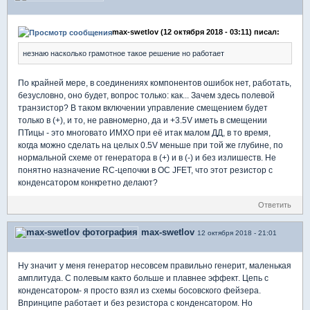
max-swetlov (12 октября 2018 - 03:11) писал:
незнаю насколько грамотное такое решение но работает
По крайней мере, в соединениях компонентов ошибок нет, работать,
безусловно, оно будет, вопрос только: как... Зачем здесь полевой
транзистор? В таком включении управление смещением будет
только в (+), и то, не равномерно, да и +3.5V иметь в смещении
ПТицы - это многовато ИМХО при её итак малом ДД, в то время,
когда можно сделать на целых 0.5V меньше при той же глубине, по
нормальной схеме от генератора в (+) и в (-) и без излишеств. Не
понятно назначение RC-цепочки в ОС JFET, что этот резистор с
конденсатором конкретно делают?
Ответить
max-swetlov
12 октября 2018 - 21:01
Ну значит у меня генератор несовсем правильно генерит, маленькая
амплитуда. С полевым както больше и плавнее эффект. Цепь с
конденсатором- я просто взял из схемы босовского фейзера.
Впринципе работает и без резистора с конденсатором. Но