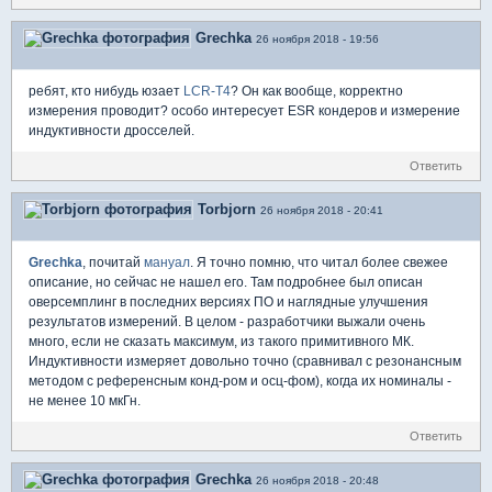
Grechka
26 ноября 2018 - 19:56
ребят, кто нибудь юзает
LCR-T4
? Он как вообще, корректно
измерения проводит? особо интересует ESR кондеров и измерение
индуктивности дросселей.
Ответить
Torbjorn
26 ноября 2018 - 20:41
Grechka
, почитай
мануал
. Я точно помню, что читал более свежее
описание, но сейчас не нашел его. Там подробнее был описан
оверсемплинг в последних версиях ПО и наглядные улучшения
результатов измерений. В целом - разработчики выжали очень
много, если не сказать максимум, из такого примитивного МК.
Индуктивности измеряет довольно точно (сравнивал с резонансным
методом с референсным конд-ром и осц-фом), когда их номиналы -
не менее 10 мкГн.
Ответить
Grechka
26 ноября 2018 - 20:48