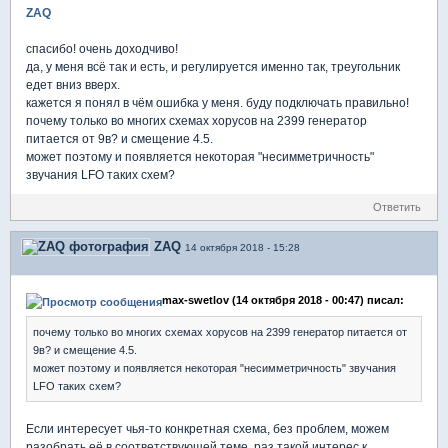
ZAQ
спасибо! очень доходчиво!
да, у меня всё так и есть, и регулируется именно так, треугольник
едет вниз вверх.
кажется я понял в чём ошибка у меня. буду подключать правильно!
почему только во многих схемах хорусов на 2399 генератор
питается от 9в? и смещение 4.5.
может поэтому и появляется некоторая "несимметричность"
звучания LFO таких схем?
Ответить
ZAQ
14 октября 2018 - 15:28
max-swetlov (14 октября 2018 - 00:47) писал:
почему только во многих схемах хорусов на 2399 генератор питается от
9в? и смещение 4.5.
может поэтому и появляется некоторая "несимметричность" звучания
LFO таких схем?
Если интересует чья-то конкретная схема, без проблем, можем
разобрать её в соответствующей теме, раз такой интерес к