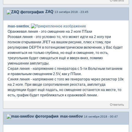
Ответить
ZAQ
13 октября 2018 - 23:45
max-swetlov
,
Оранжевая линия - это смещение на 2 ноге ПТахи
Розовая линия - это условно то, что может идти на 2 ногу при
полном открывании JFET на вашем рисунке, плюс к тому, при
регулировке DEPTH в потенциометрическом включении, у Вас будет
изменяться не только глубина, но ещё и смещение, то есть,
треугольник будет смещаться ещё и вверх-вниз, помимо
уменьшении амплитуды.
Серая линия - напряжение с генератора с 5-ти Вольтным питанием
и правильным смещением 2.5V, как у ПТахи.
Синяя линия - напряжение с того же генератора через резистор 10к
на 2 ноге. При вводе сопротивления реостата, амплитуда
модуляции будет ещё падать, но смещение останется на месте, то
есть, график будет приближаться к оранжевой линии.
Ответить
max-swetlov
14 октября 2018 - 00:47