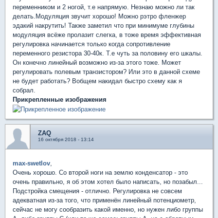
переменником и 2 ногой, т.е напрямую. Незнаю можно ли так
делать.Модуляция звучит хорошо! Можно рэтро фленжер
эдакий накрутить! Также заметил что при минимуме глубины
модуляция всёже пролазит слегка, в тоже время эффективная
регулировка начинается только когда сопротивление
переменного резистора 30-40к. Т.е чуть за половину его шкалы.
Он конечно линейный возможно из-за этого тоже. Может
регулировать полевым транзистором? Или это в данной схеме
не будет работать? Вобщем накидал быстро схему как я
собрал.
Прикрепленные изображения
ZAQ
16 октября 2018 - 13:14
max-swetlov
,
Очень хорошо. Со второй ноги на землю конденсатор - это
очень правильно, я об этом хотел было написать, но позабыл...
Подстройка смещения - отлично. Регулировка не совсем
адекватная из-за того, что применён линейный потенциометр,
сейчас не могу сообразить какой именно, но нужен либо группы