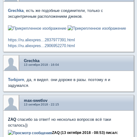
Grechka
, есть же подобные соединители, только с
эксцентричным расположением джеков.
https://ru.aliexpres...2837977391.html
https://ru.aliexpres...2906952270.html
Grechka
13 октября 2018 - 16:04
Torbjorn
, да, я видел. они дороже в разы. поэтому я и
задумался.
max-swetlov
13 октября 2018 - 22:15
ZAQ
спасибо за ответ! но несколько вопросов всё таки
осталось))
ZAQ (13 октября 2018 - 08:53) писал: