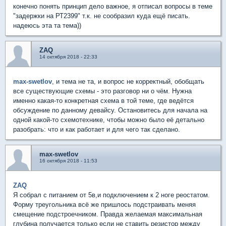
конечно понять принцип дело важное, я отписал вопросы в теме
"задержки на РТ2399" т.к. не сообразил куда ещё писать.
надеюсь эта та тема))
ZAQ
14 октября 2018 - 22:33
max-swetlov
, и тема не та, и вопрос не корректный, обобщать
все существующие схемы - это разговор ни о чём. Нужна
именно какая-то конкретная схема в той теме, где ведётся
обсуждение по данному девайсу. Остановитесь для начала на
одной какой-то схемотехнике, чтобы можно было её детально
разобрать: что и как работает и для чего так сделано.
max-swetlov
16 октября 2018 - 11:53
ZAQ
Я собрал с питанием от 5в,и подключением к 2 ноге реостатом.
Форму треугольника всё же пришлось подстраивать меняя
смещение подстроечником. Правда желаемая максимальная
глубина получается только если не ставить резистор между