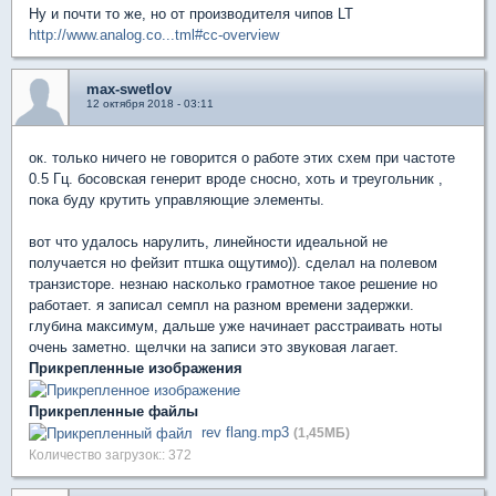
Ну и почти то же, но от производителя чипов LT
http://www.analog.co...tml#cc-overview
max-swetlov
12 октября 2018 - 03:11
ок. только ничего не говорится о работе этих схем при частоте
0.5 Гц. босовская генерит вроде сносно, хоть и треугольник ,
пока буду крутить управляющие элементы.
вот что удалось нарулить, линейности идеальной не
получается но фейзит птшка ощутимо)). сделал на полевом
транзисторе. незнаю насколько грамотное такое решение но
работает. я записал семпл на разном времени задержки.
глубина максимум, дальше уже начинает расстраивать ноты
очень заметно. щелчки на записи это звуковая лагает.
Прикрепленные изображения
Прикрепленные файлы
rev flang.mp3
(1,45МБ)
Количество загрузок:: 372