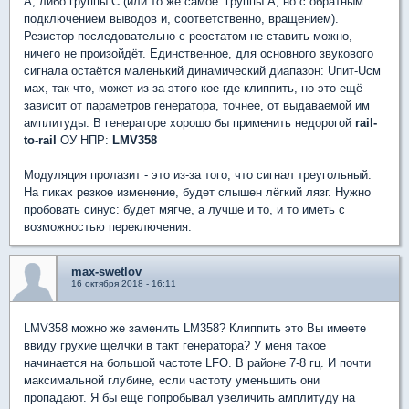
А, либо группы С (или то же самое: группы А, но с обратным
подключением выводов и, соответственно, вращением).
Резистор последовательно с реостатом не ставить можно,
ничего не произойдёт. Единственное, для основного звукового
сигнала остаётся маленький динамический диапазон: Uпит-Uсм
мах, так что, может из-за этого кое-где клиппить, но это ещё
зависит от параметров генератора, точнее, от выдаваемой им
амплитуды. В генераторе хорошо бы применить недорогой
rail-
to-rail
ОУ НПР:
LMV358
Модуляция пролазит - это из-за того, что сигнал треугольный.
На пиках резкое изменение, будет слышен лёгкий лязг. Нужно
пробовать синус: будет мягче, а лучше и то, и то иметь с
возможностью переключения.
max-swetlov
16 октября 2018 - 16:11
LMV358 можно же заменить LM358? Клиппить это Вы имеете
ввиду грухие щелчки в такт генератора? У меня такое
начинается на большой частоте LFO. В районе 7-8 гц. И почти
максимальной глубине, если частоту уменьшить они
пропадают. Я бы еще попробывал увеличить амплитуду на