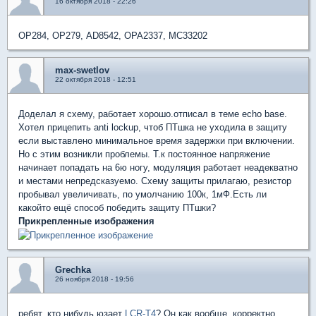
16 октября 2018 - 22:26
OP284, OP279, AD8542, OPA2337, MC33202
max-swetlov
22 октября 2018 - 12:51
Доделал я схему, работает хорошо.отписал в теме echo base.
Хотел прицепить anti lockup, чтоб ПТшка не уходила в защиту
если выставлено минимальное время задержки при включении.
Но с этим возникли проблемы. Т.к постоянное напряжение
начинает попадать на 6ю ногу, модуляция работает неадекватно
и местами непредсказуемо. Схему защиты прилагаю, резистор
пробывал увеличивать, по умолчанию 100к, 1мФ.Есть ли
какойто ещё способ победить защиту ПТшки?
Прикрепленные изображения
Grechka
26 ноября 2018 - 19:56
ребят, кто нибудь юзает
LCR-T4
? Он как вообще, корректно