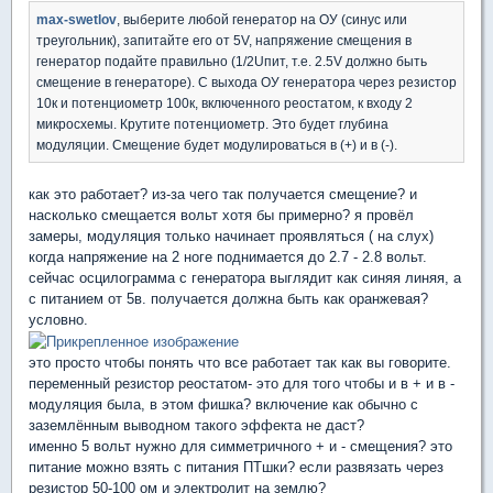
max-swetlov
, выберите любой генератор на ОУ (синус или
треугольник), запитайте его от 5V, напряжение смещения в
генератор подайте правильно (1/2Uпит, т.е. 2.5V должно быть
смещение в генераторе). С выхода ОУ генератора через резистор
10к и потенциометр 100к, включенного реостатом, к входу 2
микросхемы. Крутите потенциометр. Это будет глубина
модуляции. Смещение будет модулироваться в (+) и в (-).
как это работает? из-за чего так получается смещение? и
насколько смещается вольт хотя бы примерно? я провёл
замеры, модуляция только начинает проявляться ( на слух)
когда напряжение на 2 ноге поднимается до 2.7 - 2.8 вольт.
сейчас осцилограмма с генератора выглядит как синяя линяя, а
с питанием от 5в. получается должна быть как оранжевая?
условно.
это просто чтобы понять что все работает так как вы говорите.
переменный резистор реостатом- это для того чтобы и в + и в -
модуляция была, в этом фишка? включение как обычно с
заземлённым выводном такого эффекта не даст?
именно 5 вольт нужно для симметричного + и - смещения? это
питание можно взять с питания ПТшки? если развязать через
резистор 50-100 ом и электролит на землю?