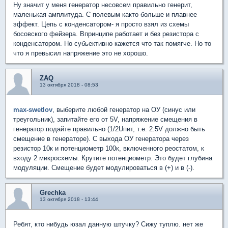
Ну значит у меня генератор несовсем правильно генерит,
маленькая амплитуда. С полевым както больше и плавнее
эффект. Цепь с конденсатором- я просто взял из схемы
босовского фейзера. Впринципе работает и без резистора с
конденсатором. Но субьективно кажется что так помягче. Но то
что я превысил напряжение это не хорошо.
ZAQ
13 октября 2018 - 08:53
max-swetlov
, выберите любой генератор на ОУ (синус или
треугольник), запитайте его от 5V, напряжение смещения в
генератор подайте правильно (1/2Uпит, т.е. 2.5V должно быть
смещение в генераторе). С выхода ОУ генератора через
резистор 10к и потенциометр 100к, включенного реостатом, к
входу 2 микросхемы. Крутите потенциометр. Это будет глубина
модуляции. Смещение будет модулироваться в (+) и в (-).
Grechka
13 октября 2018 - 13:44
Ребят, кто нибудь юзал данную штучку? Сижу туплю. нет же