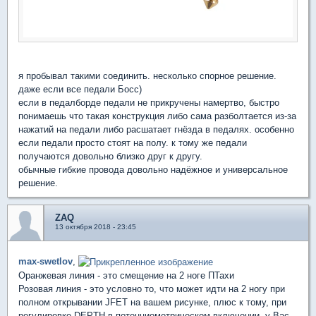
я пробывал такими соединить. несколько спорное решение.
даже если все педали Босс)
если в педалборде педали не прикручены намертво, быстро
понимаешь что такая конструкция либо сама разболтается из-за
нажатий на педали либо расшатает гнёзда в педалях. особенно
если педали просто стоят на полу. к тому же педали
получаются довольно близко друг к другу.
обычные гибкие провода довольно надёжное и универсальное
решение.
ZAQ
13 октября 2018 - 23:45
max-swetlov
,
Оранжевая линия - это смещение на 2 ноге ПТахи
Розовая линия - это условно то, что может идти на 2 ногу при
полном открывании JFET на вашем рисунке, плюс к тому, при
регулировке DEPTH в потенциометрическом включении, у Вас