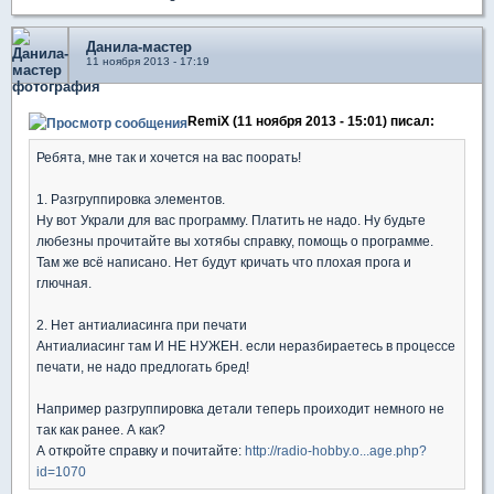
Данила-мастер
11 ноября 2013 - 17:19
RemiX (11 ноября 2013 - 15:01) писал:
Ребята, мне так и хочется на вас поорать!
1. Разгруппировка элементов.
Ну вот Украли для вас программу. Платить не надо. Ну будьте
любезны прочитайте вы хотябы справку, помощь о программе.
Там же всё написано. Нет будут кричать что плохая прога и
глючная.
2. Нет антиалиасинга при печати
Антиалиасинг там И НЕ НУЖЕН. если неразбираетесь в процессе
печати, не надо предлогать бред!
Например разгруппировка детали теперь проиходит немного не
так как ранее. А как?
А откройте справку и почитайте:
http://radio-hobby.o...age.php?
id=1070