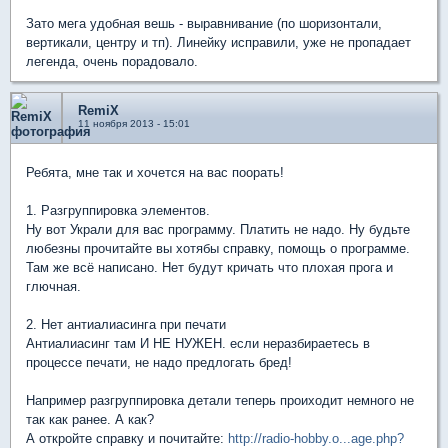
Зато мега удобная вешь - выравнивание (по шоризонтали,
вертикали, центру и тп). Линейку исправили, уже не пропадает
легенда, очень порадовало.
RemiX
11 ноября 2013 - 15:01
Ребята, мне так и хочется на вас поорать!
1. Разгруппировка элементов.
Ну вот Украли для вас программу. Платить не надо. Ну будьте
любезны прочитайте вы хотябы справку, помощь о программе.
Там же всё написано. Нет будут кричать что плохая прога и
глючная.
2. Нет антиалиасинга при печати
Антиалиасинг там И НЕ НУЖЕН. если неразбираетесь в
процессе печати, не надо предлогать бред!
Например разгруппировка детали теперь проиходит немного не
так как ранее. А как?
А откройте справку и почитайте:
http://radio-hobby.o...age.php?