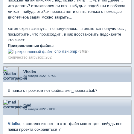
похожем на английский с надписью , типа ".... -1"и так далее...
что делать? сталкивался ли кто - нибудь с подобным и поборол
ли как - нибудь это?..и проекта нет и опять только с помощью
диспетчера задач можно закрыть...
хотел скрин закинуть - не получилось....только так получилось ,
посмотрите , что происходит , и как восстановить подскажите
кто знает.
Прикрепленные файлы
спр лэй.bmp
(3МБ)
Количество загрузок:: 202
Vitalka
24 января 2022 - 07:32
В папке с проектом нет файла имя_проекта.bak?
mad
24 января 2022 - 10:08
Vitalka
, к сожалению нет...а этот файл может где - нибудь вне
папки проекта сохраниться ?