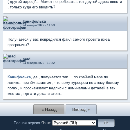
( другой адрес)"... Может попробовать этот другой адрес ввести
, только куда его вводить?
Канифолька
24 января 2022 - 11:53
Получается у вас повредился файл самого проекта из-за
программы?
mad
24 января 2022 - 13:22
Канифолька
, да , получается так ... по крайней мере по
логике...причём заметил , что вожу курсором по этому белому
полю , и проскакивают надписи с номиналами деталей в тех
местах , где эти детали стоят...
« Назад
Вперед »
Полная версия
Язык: