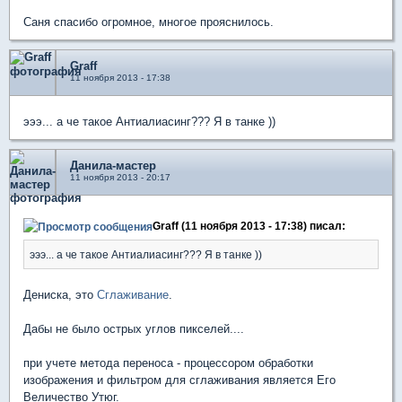
Саня спасибо огромное, многое прояснилось.
Graff
11 ноября 2013 - 17:38
эээ... а че такое Антиалиасинг??? Я в танке ))
Данила-мастер
11 ноября 2013 - 20:17
Graff (11 ноября 2013 - 17:38) писал:
эээ... а че такое Антиалиасинг??? Я в танке ))
Дениска, это
Сглаживание
.
Дабы не было острых углов пикселей....
при учете метода переноса - процессором обработки
изображения и фильтром для сглаживания является Его
Величество Утюг.