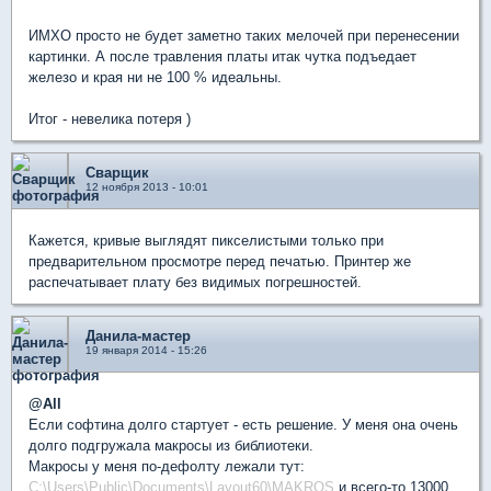
ИМХО просто не будет заметно таких мелочей при перенесении
картинки. А после травления платы итак чутка подъедает
железо и края ни не 100 % идеальны.
Итог - невелика потеря )
Сварщик
12 ноября 2013 - 10:01
Кажется, кривые выглядят пикселистыми только при
предварительном просмотре перед печатью. Принтер же
распечатывает плату без видимых погрешностей.
Данила-мастер
19 января 2014 - 15:26
@All
Если софтина долго стартует - есть решение. У меня она очень
долго подгружала макросы из библиотеки.
Макросы у меня по-дефолту лежали тут:
C:\Users\Public\Documents\Layout60\MAKROS
и всего-то 13000