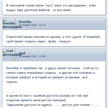
В поисковой строке меню "пуск" ввел это расширение , комп
выдал пару десятков файлов , но все мимо....
Grechka
24 января 2022 - 10:14
Спринтлей заново извлеки из архива, а этот удали. И попробуй
свой проект открыть через - файл - открыть.
mad
24 января 2022 - 10:58
Grechka
, я пробовал так...и другу проект отсылал , чтоб он со
своего компа попробовал открыть , и другие лэй скачивал и
которые требуют и который не требуют установки...всё
тщетно...
............
в одном из окон с ошибкой доступа (назову его так) при
открытии проекта написано (по немецки):
"нарушение доступа по адресу........ , доступ для чтения -- .......