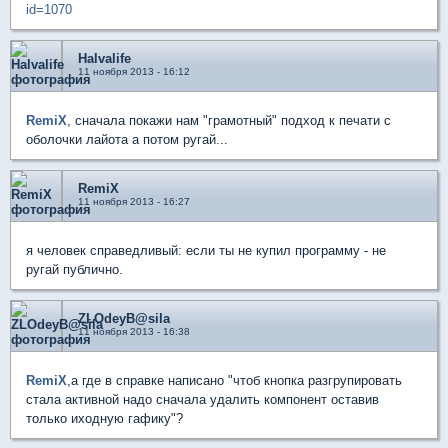
id=1070
Halvalife
11 ноября 2013 - 16:12
RemiX
, сначала покажи нам "грамотный" подход к печати с
оболочки лайота а потом ругай...
RemiX
11 ноября 2013 - 16:27
я человек справедливый: если ты не купил программу - не
ругай публично.
ZLOdeyB@sila
11 ноября 2013 - 16:38
RemiX
,а где в справке написано "чтоб кнопка разгрупировать
стала активной надо сначала удалить компонент оставив
только иходную гафику"?