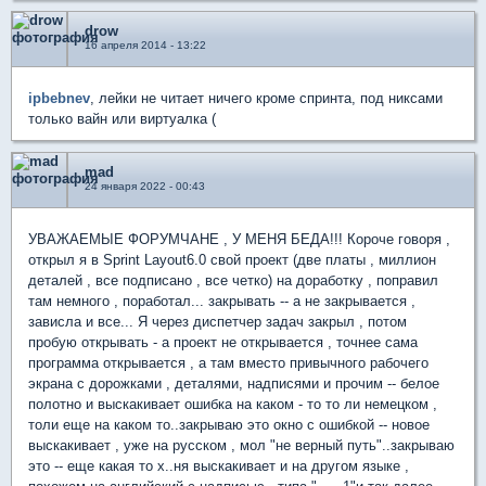
drow
16 апреля 2014 - 13:22
ipbebnev
, лейки не читает ничего кроме спринта, под никсами
только вайн или виртуалка (
mad
24 января 2022 - 00:43
УВАЖАЕМЫЕ ФОРУМЧАНЕ , У МЕНЯ БЕДА!!! Короче говоря ,
открыл я в Sprint Layout6.0 свой проект (две платы , миллион
деталей , все подписано , все четко) на доработку , поправил
там немного , поработал... закрывать -- а не закрывается ,
зависла и все... Я через диспетчер задач закрыл , потом
пробую открывать - а проект не открывается , точнее сама
программа открывается , а там вместо привычного рабочего
экрана с дорожками , деталями, надписями и прочим -- белое
полотно и выскакивает ошибка на каком - то то ли немецком ,
толи еще на каком то..закрываю это окно с ошибкой -- новое
выскакивает , уже на русском , мол "не верный путь"..закрываю
это -- еще какая то х..ня выскакивает и на другом языке ,