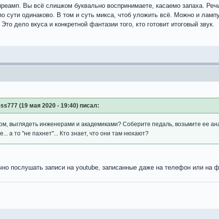
 преамп. Вы всё слишком буквально воспринимаете, касаемо запаха. Речь
по сути одинаково. В том и суть микса, чтоб уложить всё. Можно и ламп
Это дело вкуса и конкретной фантазии того, кто готовит итоговый звук.
ss777 (19 мая 2020 - 19:40) писал:
этом, выглядеть инженерами и академиками? Соберите педаль, возьмите ее а
.. а то "не пахнет"... Кто знает, что они там нюхают?
чно послушать записи на youtube, записанные даже на телефон или на фо