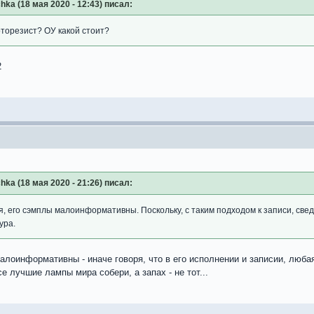
hka (18 мая 2020 - 12:43) писал:
оторезист? ОУ какой стоит?
2
hka (18 мая 2020 - 21:26) писал:
я, его сэмплы малоинформативны. Поскольку, с таким подходом к записи, сведе
ура.
Малоинформативны - иначе говоря, что в его исполнении и записии, люба
се лучшие лампы мира собери, а запах - не тот...