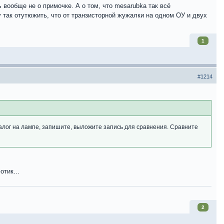
 вообще не о примочке. А о том, что mesarubka так всё
у так отутюжить, что от транзисторной жужалки на одном ОУ и двух
1
#1214
налог на лампе, запишите, выложите запись для сравнения. Сравните
тик...
2