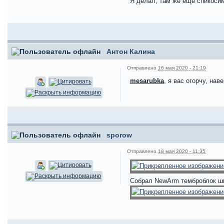
Я делал, там же еще спикосим
Антон Калина
Отправлено
16 мая 2020 - 21:19
mesarubka
, я вас огорчу, нав
sporow
Отправлено
18 мая 2020 - 11:35
Собрал NewArm темброблок ши