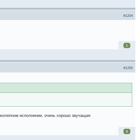
#1204
1
#1205
ликолепном исполнении, очень хорошо звучащая.
4