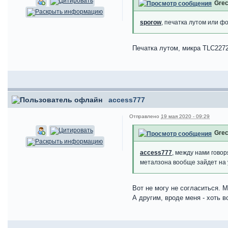
Grec
sporow
, печатка лутом или ф
Печатка лутом, микра TLC227
access777
Отправлено
19 мая 2020 - 09:29
Grec
access777
, между нами говор
металзона вообще зайдет на 
Вот не могу не согласиться. 
А другим, вроде меня - хоть в