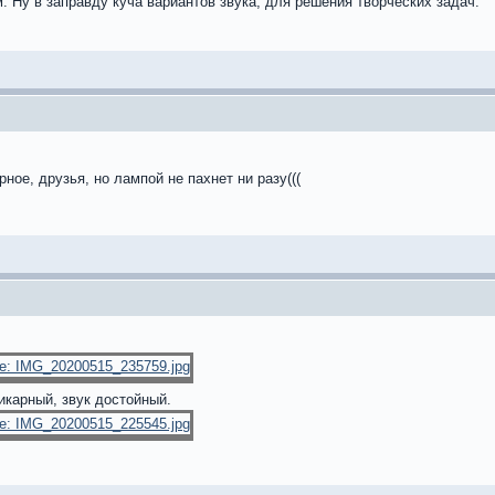
. Ну в заправду куча вариантов звука, для решения творческих задач.
ерное, друзья, но лампой не пахнет ни разу(((
карный, звук достойный.