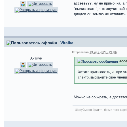
access777
, ну не примочка, а
"вылизывает", что звучит всё 
диодов об землю не отличить. 
Vitalka
Отправлено
19 мая 2020 - 21:06
Антиум
acce
Хотите критиковать, и , при 
спектр, выскажите свое мнение.
Можно не собирать, а достато
Шануймося браття, бо ми того варті