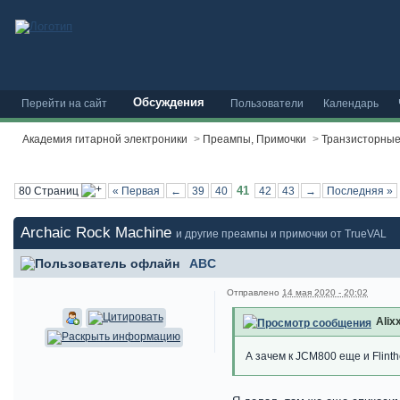
Обсуждения
Перейти на сайт
Пользователи
Календарь
Академия гитарной электроники
>
Преампы, Примочки
>
Транзисторны
41
80 Страниц
« Первая
←
39
40
42
43
→
Последняя »
Archaic Rock Machine
и другие преампы и примочки от TrueVAL
ABC
Отправлено
14 мая 2020 - 20:02
Alix
А зачем к JCM800 еще и Flint