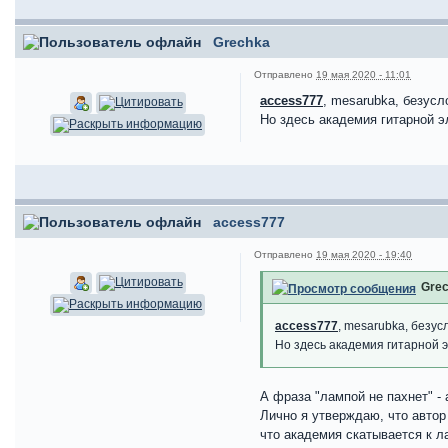
Grechka
Отправлено
19 мая 2020 - 11:01
access777
, mesarubka, безусл
Но здесь академия гитарной э
access777
Отправлено
19 мая 2020 - 19:40
Grec
access777
, mesarubka, безус
Но здесь академия гитарной 
А фраза "лампой не пахнет" -
Лично я утверждаю, что автор 
что академия скатывается к л