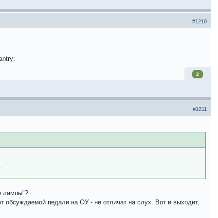
#1210
2
#1211
е лампы"?
от обсуждаемой педали на ОУ - не отличат на слух. Вот и выходит,