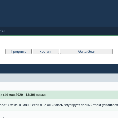
Чат
е
Продлить
хостинг
GuitarGear
xx (14 мая 2020 - 13:39) писал:
head? Схема JCM800, если я не ошибаюсь, эмулирует полный тракт усилителя 