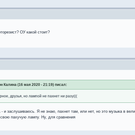
оторезист? ОУ какой стоит?
н Калина (16 мая 2020 - 21:19) писал:
верное, друзья, но лампой не пахнет ни разу(((
 - и заслушиваюсь. Я не знаю, пахнет там, или нет, но это музыка в ве
в свою пахучую лампу. Ну, для сравнения