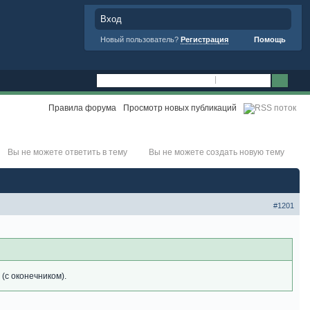
Вход
Новый пользователь?
Регистрация
Помощь
Правила форума
Просмотр новых публикаций
Вы не можете ответить в тему
Вы не можете создать новую тему
#1201
(с оконечником).