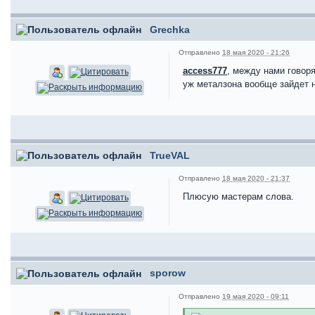
Grechka
Отправлено
18 мая 2020 - 21:26
access777
, между нами говоря
уж металзона вообще зайдет н
TrueVAL
Отправлено
18 мая 2020 - 21:37
Плюсую мастерам слова.
sporow
Отправлено
19 мая 2020 - 09:11