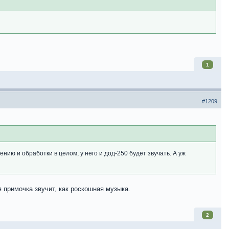
1
#1209
нию и обработки в целом, у него и дод-250 будет звучать. А уж
я примочка звучит, как роскошная музыка.
2