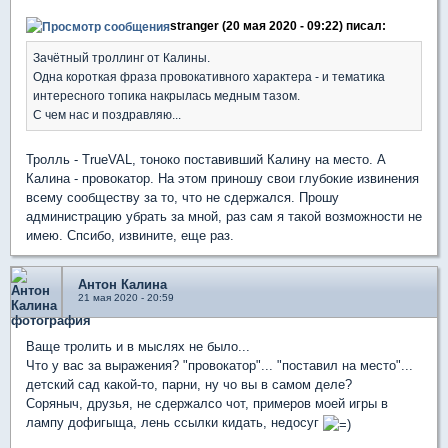
stranger (20 мая 2020 - 09:22) писал:
Зачётный троллинг от Калины.
Одна короткая фраза провокативного характера - и тематика
интересного топика накрылась медным тазом.
С чем нас и поздравляю...
Тролль - TrueVAL, тоноко поставивший Калину на место. А
Калина - провокатор. На этом приношу свои глубокие извинения
всему сообществу за то, что не сдержался. Прошу
администрацию убрать за мной, раз сам я такой возможности не
имею. Спсибо, извините, еще раз.
Антон Калина
21 мая 2020 - 20:59
Ваще тролить и в мыслях не было...
Что у вас за выражения? "провокатор"... "поставил на место"...
детский сад какой-то, парни, ну чо вы в самом деле?
Соряныч, друзья, не сдержалсо чот, примеров моей игры в
лампу дофигыща, лень ссылки кидать, недосуг