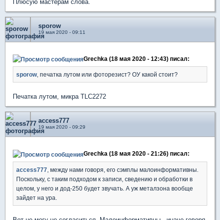
Плюсую мастерам слова.
sporow
19 мая 2020 - 09:11
Grechka (18 мая 2020 - 12:43) писал:
sporow
, печатка лутом или фоторезист? ОУ какой стоит?
Печатка лутом, микра TLC2272
access777
19 мая 2020 - 09:29
Grechka (18 мая 2020 - 21:26) писал:
access777
, между нами говоря, его сэмплы малоинформативны.
Поскольку, с таким подходом к записи, сведению и обработки в
целом, у него и дод-250 будет звучать. А уж металзона вообще
зайдет на ура.
Вот не могу не согласиться. Малоинформативны - иначе говоря,