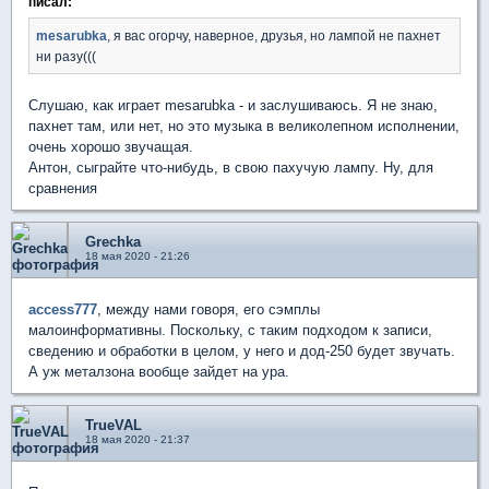
писал:
mesarubka
, я вас огорчу, наверное, друзья, но лампой не пахнет
ни разу(((
Слушаю, как играет mesarubka - и заслушиваюсь. Я не знаю,
пахнет там, или нет, но это музыка в великолепном исполнении,
очень хорошо звучащая.
Антон, сыграйте что-нибудь, в свою пахучую лампу. Ну, для
сравнения
Grechka
18 мая 2020 - 21:26
access777
, между нами говоря, его сэмплы
малоинформативны. Поскольку, с таким подходом к записи,
сведению и обработки в целом, у него и дод-250 будет звучать.
А уж металзона вообще зайдет на ура.
TrueVAL
18 мая 2020 - 21:37