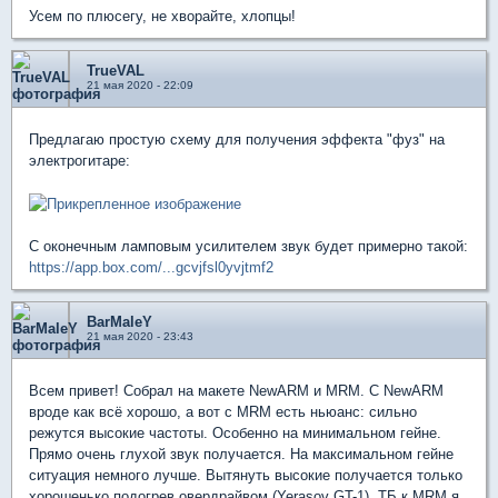
Усем по плюсегу, не хворайте, хлопцы!
TrueVAL
21 мая 2020 - 22:09
Предлагаю простую схему для получения эффекта "фуз" на
электрогитаре:
С оконечным ламповым усилителем звук будет примерно такой:
https://app.box.com/...gcvjfsl0yvjtmf2
BarMaleY
21 мая 2020 - 23:43
Всем привет! Собрал на макете NewARM и MRM. С NewARM
вроде как всё хорошо, а вот с MRM есть ньюанс: сильно
режутся высокие частоты. Особенно на минимальном гейне.
Прямо очень глухой звук получается. На максимальном гейне
ситуация немного лучше. Вытянуть высокие получается только
хорошенько подогрев овердрайвом (Yerasov GT-1). ТБ к MRM я