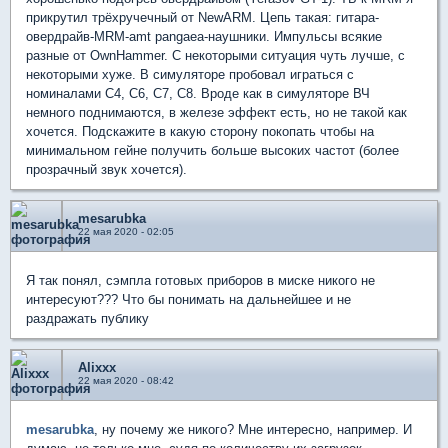
прикрутил трёхручечный от NewARM. Цепь такая: гитара-
овердрайв-MRM-amt pangaea-наушники. Импульсы всякие
разные от OwnHammer. С некоторыми ситуация чуть лучше, с
некоторыми хуже. В симуляторе пробовал играться с
номиналами С4, С6, С7, С8. Вроде как в симуляторе ВЧ
немного поднимаются, в железе эффект есть, но не такой как
хочется. Подскажите в какую сторону покопать чтобы на
минимальном гейне получить больше высоких частот (более
прозрачный звук хочется).
mesarubka
22 мая 2020 - 02:05
Я так понял, сэмпла готовых приборов в миске никого не
интересуют??? Что бы понимать на дальнейшее и не
раздражать публику
Alixxx
22 мая 2020 - 08:42
mesarubka
, ну почему же никого? Мне интересно, например. И