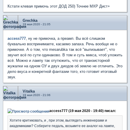
Кстати клевая примочь этот ДОД 250) Точнее МХР Дист+
Grechka
19 мая 2020 - 21:05
access777
, ну не примочка, а преамп. Вы всё слишком
буквально воспринимаете, касаемо запаха. Речь вообще не о
примочке. А о том, что mesarubka так всё "вылизывает", что
звучит всё по сути одинаково. В том и суть микса, чтоб уложить
всё. Можно и лампу так отутюжить, что от транзисторной
жужалки на одном ОУ и двух диодов об землю не отличить. Это
дело вкуса и конкретной фантазии того, кто готовит итоговый
звук.
Vitalka
19 мая 2020 - 21:06
access777 (19 мая 2020 - 19:40) писал:
Хотите критиковать, и , при этом, выглядеть инженерами и
академиками? Соберите педаль, возьмите ее аналог на лампе,