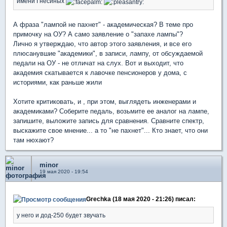
имени Гнесиных
А фраза "лампой не пахнет" - академическая? В теме про
примочку на ОУ? А само заявление о "запахе лампы"?
Лично я утверждаю, что автор этого заявления, и все его
плюсанувшие "академики", в записи, лампу, от обсуждаемой
педали на ОУ - не отличат на слух. Вот и выходит, что
академия скатывается к лавочке пенсионеров у дома, с
историями, как раньше жили
Хотите критиковать, и , при этом, выглядеть инженерами и
академиками? Соберите педаль, возьмите ее аналог на лампе,
запишите, выложите запись для сравнения. Сравните спектр,
выскажите свое мнение... а то "не пахнет"... Кто знает, что они
там нюхают?
minor
19 мая 2020 - 19:54
Grechka (18 мая 2020 - 21:26) писал:
у него и дод-250 будет звучать