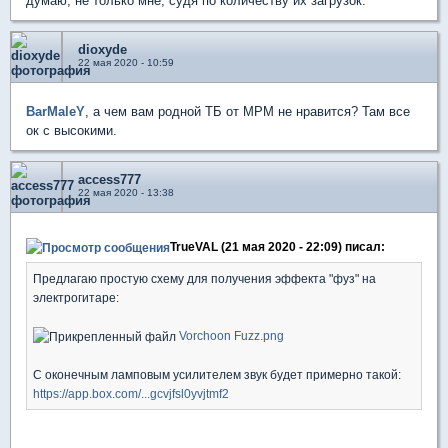
думаю, не только мне, судя по количеству их загрузок.
dioxyde
22 мая 2020 - 10:59
BarMaleY
, а чем вам родной ТБ от МРМ не нравится? Там все
ок с высокими.
access777
22 мая 2020 - 13:38
TrueVAL (21 мая 2020 - 22:09) писал:
Предлагаю простую схему для получения эффекта "фуз" на
электрогитаре:
Vorchoon Fuzz.png
С оконечным ламповым усилителем звук будет примерно такой:
https://app.box.com/...gcvjfsl0yvjtmf2