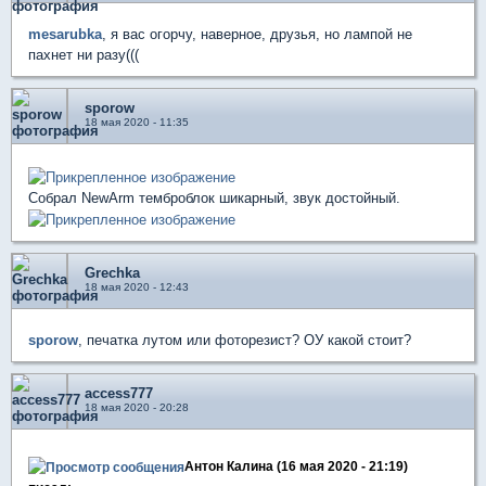
mesarubka
, я вас огорчу, наверное, друзья, но лампой не
пахнет ни разу(((
sporow
18 мая 2020 - 11:35
Собрал NewArm темброблок шикарный, звук достойный.
Grechka
18 мая 2020 - 12:43
sporow
, печатка лутом или фоторезист? ОУ какой стоит?
access777
18 мая 2020 - 20:28
Антон Калина (16 мая 2020 - 21:19)