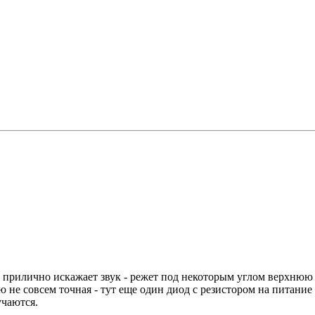
м прилично искажает звук - режет под некоторым углом верхнюю
не совсем точная - тут еще один диод с резистором на питание н
учаются.