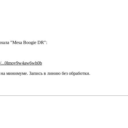
нала "Mesa Boogie DR":
om/...0lmov9w4aw6wh0b
и на минимуме. Запись в линию без обработки.