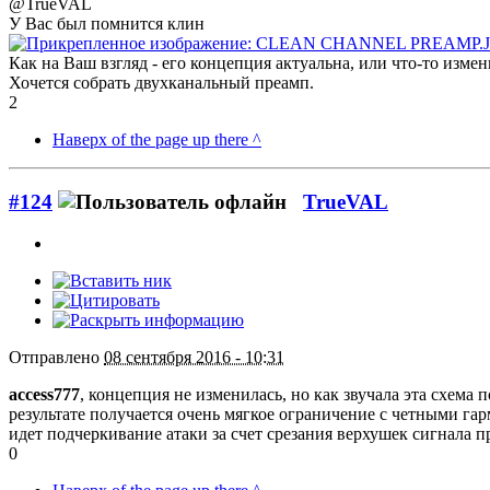
@TrueVAL
У Вас был помнится клин
Как на Ваш взгляд - его концепция актуальна, или что-то измен
Хочется собрать двухканальный преамп.
2
Наверх of the page up there ^
#124
TrueVAL
Отправлено
08 сентября 2016 - 10:31
access777
, концепция не изменилась, но как звучала эта схема
результате получается очень мягкое ограничение с четными га
идет подчеркивание атаки за счет срезания верхушек сигнала п
0