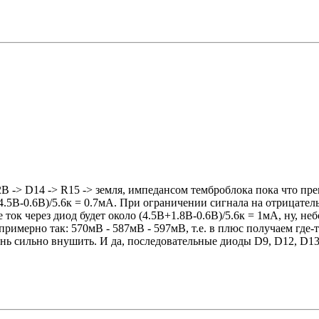
B -> D14 -> R15 -> земля, импедансом темброблока пока что пр
(4.5В-0.6В)/5.6к = 0.7мА. При ограничении сигнала на отрицател
не ток через диод будет около (4.5В+1.8В-0.6В)/5.6к = 1мА, ну
римерно так: 570мВ - 587мВ - 597мВ, т.е. в плюс получаем где-то
чень сильно внушить. И да, последовательные диоды D9, D12, D