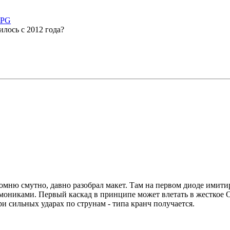
илось с 2012 года?
 помню смутно, давно разобрал макет. Там на первом диоде имити
рмониками. Первый каскад в принципе может влетать в жесткое О
ри сильных ударах по струнам - типа кранч получается.