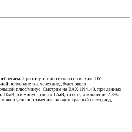
енебрегаем. При отсутствии сигнала на выходе ОУ
ьной полуволне ток через диод будет около
, небольшой плюс/минус. Смотрим на ВАХ 1N4148, при данных
 10мВ, а в минус - где-то 17мВ, то есть, отклонение 2-3%.
13 можно успешно заменить на один красный светодиод,