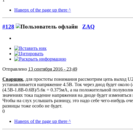
Наверх of the page up there ^
#128
ZAQ
Отправлено
13 сентября 2016 - 23:49
Сварщик
, для простоты понимания рассмотрим цепь выход U2
устанавливается напряжение 4.5В. Ток через диод будет около 
(4.5В-1.8В-0.6В)/5.6к = 0.375мА, а на положительной полувол
значениях тока падение напряжения на диоде будет изменяться п
Чтобы на слух услышать разницу, это надо себе чего-нибудь о
разницы тоже особо не будет.
0
Наверх of the page up there ^