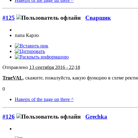
Наверх of the page up there ^
#125
Сварщик
папа Карло
Отправлено
13 сентября 2016 - 22:18
TrueVAL
, скажите, пожалуйста, какую функцию в схеме рект
0
Наверх of the page up there ^
#126
Grechka