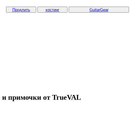
Продлить
хостинг
GuitarGear
 и примочки от TrueVAL