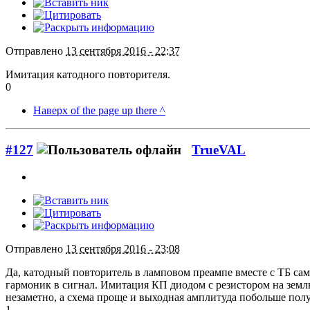
Отправлено
13 сентября 2016 - 22:37
Имитация катодного повторителя.
0
Наверх of the page up there ^
#127
TrueVAL
Отправлено
13 сентября 2016 - 23:08
Да, катодный повторитель в ламповом преампе вместе с ТБ са
гармоник в сигнал. Имитация КП диодом с резистором на землю 
незаметно, а схема проще и выходная амплитуда побольше пол
1