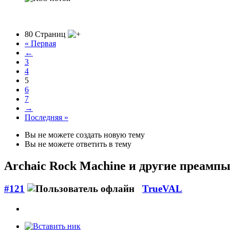
80 Страниц
« Первая
←
3
4
5
6
7
→
Последняя »
Вы не можете создать новую тему
Вы не можете ответить в тему
Archaic Rock Machine
и другие преампы
#121
TrueVAL