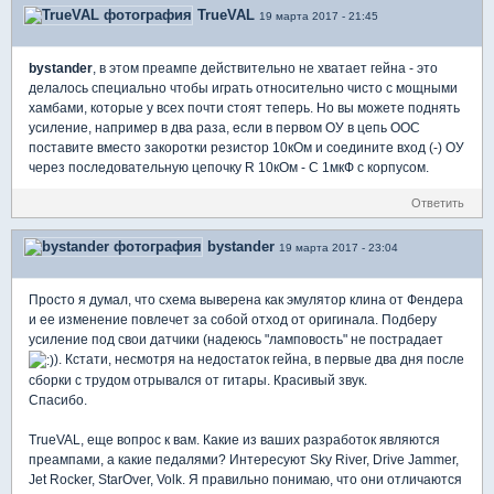
TrueVAL
19 марта 2017 - 21:45
bystander
, в этом преампе действительно не хватает гейна - это
делалось специально чтобы играть относительно чисто с мощными
хамбами, которые у всех почти стоят теперь. Но вы можете поднять
усиление, например в два раза, если в первом ОУ в цепь ООС
поставите вместо закоротки резистор 10кОм и соедините вход (-) ОУ
через последовательную цепочку R 10кОм - С 1мкФ с корпусом.
Ответить
bystander
19 марта 2017 - 23:04
Просто я думал, что схема выверена как эмулятор клина от Фендера
и ее изменение повлечет за собой отход от оригинала. Подберу
усиление под свои датчики (надеюсь "ламповость" не пострадает
). Кстати, несмотря на недостаток гейна, в первые два дня после
сборки с трудом отрывался от гитары. Красивый звук.
Спасибо.
TrueVAL, еще вопрос к вам. Какие из ваших разработок являются
преампами, а какие педалями? Интересуют Sky River, Drive Jammer,
Jet Rocker, StarOver, Volk. Я правильно понимаю, что они отличаются