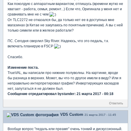
Как поколдую с аппаратным вариантом, отпишусь (времени жутко не
хватает - работа, семья, ремонт...) Если что, Оригинала у меня нет и
сравнивать мне не с чем
От TLC2272 не отказался бы, да только нет ее в доступных мне
магазинах (в Китае не закупаюсь по понятным причинам). А вы с ней
только симили или в железе работали?
ПС. Сегодня сверлил Sky River. Надеюсь, что это педаль, т.к.
включать планирую в FSCP
Спасибо.
Изменение поста.
TrueVAL, вы написали про нижние полуволны. На картинке, вроде
бы разница в верхних. Может, вы что-то другое имели в виду? Или я
неправильно интерпретировал график? Инвертирующих каскадов
нет, запутаться я не должен был.
Сообщение отредактировал bystander: 21 марта 2017 - 00:18
Ответить
VDS Custom
21 марта 2017 - 11:45
Вообще вопрос "педаль или преамп" очень тонкий и дискуссионный.