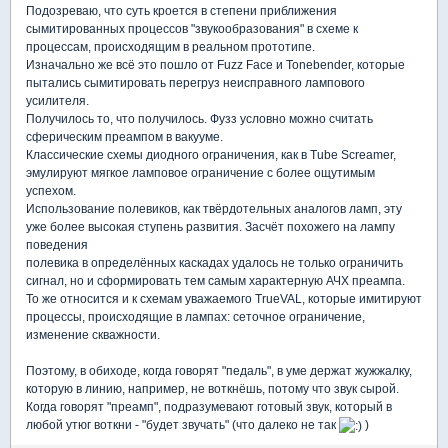
Подозреваю, что суть кроется в степени приближения
сымитированных процессов "звукообразования" в схеме к
процессам, происходящим в реальном прототипе.
Изначально же всё это пошло от Fuzz Face и Tonebender, которые
пытались сымитировать перегруз неисправного лампового
усилителя.
Получилось то, что получилось. Фузз условно можно считать
сферическим преампом в вакууме.
Классические схемы диодного ограничения, как в Tube Screamer,
эмулируют мягкое ламповое ограничение с более ощутимым
успехом.
Использование полевиков, как твёрдотельных аналогов ламп, эту
уже более высокая ступень развития. Засчёт похожего на лампу
поведения
полевика в определённых каскадах удалось не только ограничить
сигнал, но и сформировать тем самым характерную АЧХ преампа.
То же относится и к схемам уважаемого TrueVAL, которые имитируют
процессы, происходящие в лампах: сеточное ограничение,
изменение скважности.
Поэтому, в обиходе, когда говорят "педаль", в уме держат жужжалку,
которую в линию, например, не воткнёшь, потому что звук сырой.
Когда говорят "преамп", подразумевают готовый звук, который в
любой утюг воткни - "будет звучать" (что далеко не так
)