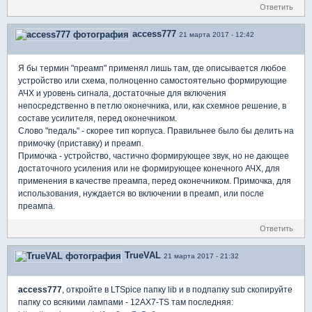
Ответить
access777
21 марта 2017 - 12:42
Я бы термин "преамп" применял лишь там, где описывается любое
устройство или схема, полноценно самостоятельно формирующие
АЧХ и уровень сигнала, достаточные для включения
непосредственно в петлю оконечника, или, как схемное решение, в
составе усилителя, перед оконечником.
Слово "педаль" - скорее тип корпуса. Правильнее было бы делить на
примочку (приставку) и преамп.
Примочка - устройство, частично формирующее звук, но не дающее
достаточного усиления или не формирующее конечного АЧХ, для
применения в качестве преампа, перед оконечником. Примочка, для
использования, нуждается во включении в преамп, или после
преампа.
Ответить
TrueVAL
21 марта 2017 - 21:32
access777
, откройте в LTSpice папку lib и в подпапку sub скопируйте
папку со всякими лампами - 12AX7-TS там последняя: