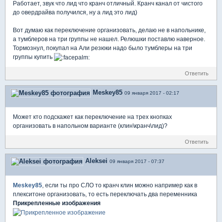
Работает, звук что лид что кранч отличный. Кранч канал от чистого
до овердрайва получился, ну а лид это лид)
Вот думаю как переключение организовать, делаю не в напольнике,
а тумблеров на три группы не нашел. Релюшки поставлю наверное.
Тормознул, покупал на Али резюки надо было тумблеры на три
группы купить
Ответить
Meskey85
09 января 2017 - 02:17
Может кто подскажет как переключение на трех кнопках
организовать в напольном варианте (клин\кранч\лид)?
Ответить
Aleksei
09 января 2017 - 07:37
Meskey85
, если ты про СЛО то кранч клин можно например как в
плекситоне организовать, то есть переключать два переменника
Прикрепленные изображения