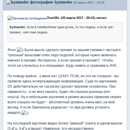
bystander
20 марта 2017 - 23:31
TrueVAL (20 марта 2017 - 20:41) писал:
bystander
, если в темброблоке одна ручка, то это педаль, а если три -
преамп...или тоже педаль.
...
Ясно
Была мысль сделать преамп по вашим схемам с чистым и
"грязным" каналами плюс пару педалей, которые нужно включать
именно в преамп. Интересно, а если преамп в преамп?.. Чтобы
этого не случилось я и спрашивал. Буду симить и сравнивать АЧХ...
По поводу файла - у меня нет 12AX7-TS.lib, но это не страшно - вы
привели здесь исчерпывающую информацию. Судя по картинкам,
ОУ действительно не так резко срезает верхние полуволны. Про
скважность - я не могу сказать, будет ли слышна разница (нет
опыта). Ну и небольшие различия в уровне высших гармоник скорее
всего слышно не будет - абсолютный уровень очень мал, на мой
взгляд. А если Оригинала рядом нет, то звук должен устроить
каждого
.
На последней картинке видно более "рваный" спектр в одном канале
(3 кГц, 4 кГц и выше). Наверное, это несущественно.