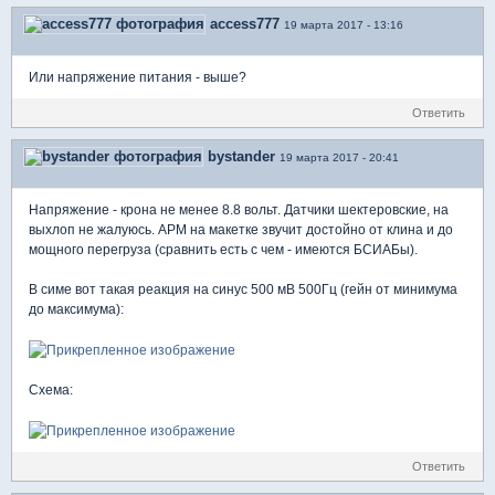
access777
19 марта 2017 - 13:16
Или напряжение питания - выше?
Ответить
bystander
19 марта 2017 - 20:41
Напряжение - крона не менее 8.8 вольт. Датчики шектеровские, на
выхлоп не жалуюсь. АРМ на макетке звучит достойно от клина и до
мощного перегруза (сравнить есть с чем - имеются БСИАБы).
В симе вот такая реакция на синус 500 мВ 500Гц (гейн от минимума
до максимума):
Схема:
Ответить