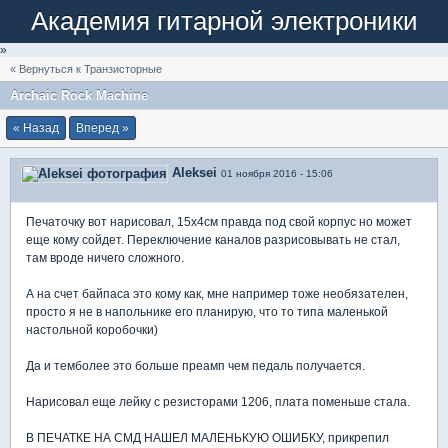
Академия гитарной электроники
»
« Вернуться к Транзисторные
Archaic Rock Machine
« Назад
Вперед »
Aleksei
01 ноября 2016 - 15:06
Печаточку вот нарисовал, 15х4см правда под свой корпус но может
еще кому сойдет. Переключение каналов разрисовывать не стал,
там вроде ничего сложного.
А на счет байпаса это кому как, мне например тоже необязателен,
просто я не в напольнике его планирую, что то типа маленькой
настольной коробочки)
Да и темболее это больше преамп чем педаль получается.
Нарисовал еще лейку с резисторами 1206, плата поменьше стала.
В ПЕЧАТКЕ НА СМД НАШЕЛ МАЛЕНЬКУЮ ОШИБКУ, прикрепил