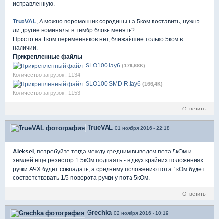
исправленную.
TrueVAL
, А можно переменник середины на 5ком поставить, нужно
ли другие номиналы в тембр блоке менять?
Просто на 1ком переменников нет, ближайшие только 5ком в
наличии.
Прикрепленные файлы
SLO100.lay6
(179,68К)
Количество загрузок:: 1134
SLO100 SMD R.lay6
(166,4К)
Количество загрузок:: 1153
Ответить
TrueVAL
01 ноября 2016 - 22:18
Aleksei
, попробуйте тогда между средним выводом пота 5кОм и
землей еще резистор 1.5кОм подпаять - в двух крайних положениях
ручки АЧХ будет совпадать, а среднему положению пота 1кОм будет
соответствовать 1/5 поворота ручки у пота 5кОм.
Ответить
Grechka
02 ноября 2016 - 10:19