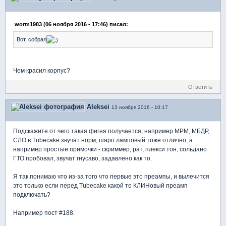
worm1983 (06 ноября 2016 - 17:46) писал:
Вот, собрал
Чем красил корпус?
Ответить
Aleksei
13 ноября 2016 - 10:17
Подскажите от чего такая фигня получается, например МРМ, МБДР,
СЛО в Tubecake звучат норм, шарп ламповый тоже отлично, а
например простые примочки - скриммер, рат, плекси тон, сольдано
ГТО пробовал, звучат гнусаво, задавлено как то.
Я так понимаю что из-за того что первые это преампы, и вылечится
это только если перед Tubecake какой то КЛИНовый преамп
подключать?
Например пост #188.