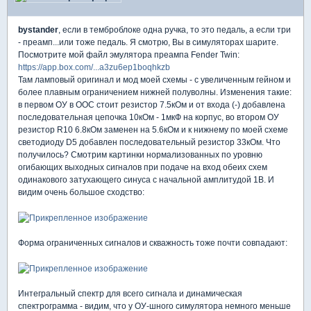
bystander
, если в темброблоке одна ручка, то это педаль, а если три
- преамп...или тоже педаль. Я смотрю, Вы в симуляторах шарите.
Посмотрите мой файл эмулятора преампа Fender Twin:
https://app.box.com/...a3zu6ep1boqhkzb
Там ламповый оригинал и мод моей схемы - с увеличенным гейном и
более плавным ограничением нижней полуволны. Изменения такие:
в первом ОУ в ООС стоит резистор 7.5кОм и от входа (-) добавлена
последовательная цепочка 10кОм - 1мкФ на корпус, во втором ОУ
резистор R10 6.8кОм заменен на 5.6кОм и к нижнему по моей схеме
светодиоду D5 добавлен последовательный резистор 33кОм. Что
получилось? Смотрим картинки нормализованных по уровню
огибающих выходных сигналов при подаче на вход обеих схем
одинакового затухающего синуса с начальной амплитудой 1В. И
видим очень большое сходство:
Форма ограниченных сигналов и скважность тоже почти совпадают:
Интегральный спектр для всего сигнала и динамическая
спектрограмма - видим, что у ОУ-шного симулятора немного меньше