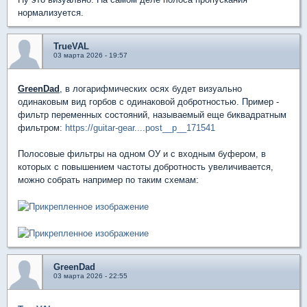
нормализуется.
TrueVAL
03 марта 2026 - 19:57
GreenDad
, в логарифмических осях будет визуально
одинаковым вид горбов с одинаковой добротностью. Пример -
фильтр переменных состояний, называемый еще биквадратным
фильтром:
https://guitar-gear....post__p__171541
Полосовые фильтры на одном ОУ и с входным буфером, в
которых с повышением частоты добротность увеличивается,
можно собрать например по таким схемам:
GreenDad
03 марта 2026 - 22:55