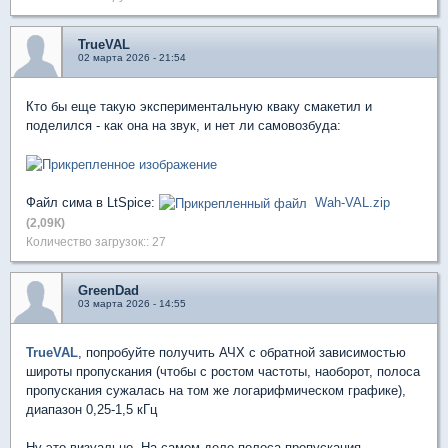
TrueVAL
02 марта 2026 - 21:54
Кто бы еще такую экспериментальную кваку смакетил и
поделился - как она на звук, и нет ли самовозбуда:
Файл сима в LtSpice:
Wah-VAL.zip
(2,09К)
Количество загрузок:: 27
GreenDad
03 марта 2026 - 14:55
TrueVAL
, попробуйте получить АЧХ с обратной зависимостью
широты пропускания (чтобы с ростом частоты, наоборот, полоса
пропускания сужалась на том же логарифмическом графике),
диапазон 0,25-1,5 кГц
Ну это визуально. На самом деле полоса пропускания