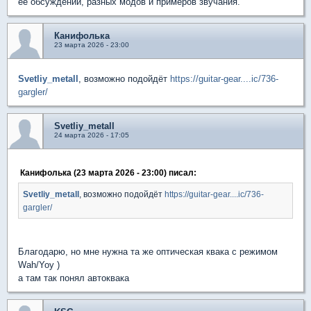
ее обсуждений, разных модов и примеров звучания.
Канифолька
23 марта 2026 - 23:00
Svetliy_metall
, возможно подойдёт
https://guitar-gear....ic/736-
gargler/
Svetliy_metall
24 марта 2026 - 17:05
Канифолька (23 марта 2026 - 23:00) писал:
Svetliy_metall
, возможно подойдёт
https://guitar-gear....ic/736-
gargler/
Благодарю, но мне нужна та же оптическая квака с режимом
Wah/Yoy )
а там так понял автоквака