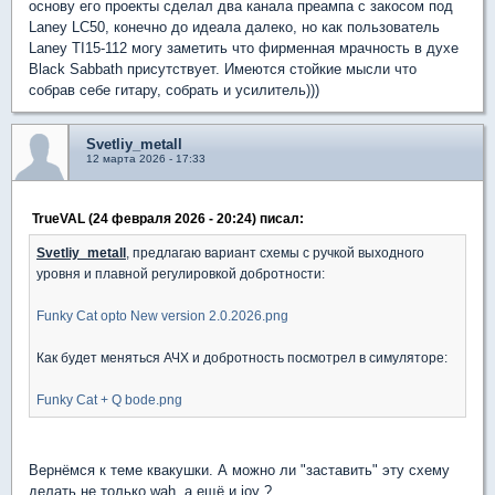
основу его проекты сделал два канала преампа с закосом под
Laney LC50, конечно до идеала далеко, но как пользователь
Laney TI15-112 могу заметить что фирменная мрачность в духе
Black Sabbath присутствует. Имеются стойкие мысли что
собрав себе гитару, собрать и усилитель)))
Svetliy_metall
12 марта 2026 - 17:33
TrueVAL (24 февраля 2026 - 20:24) писал:
Svetliy_metall
, предлагаю вариант схемы с ручкой выходного
уровня и плавной регулировкой добротности:
Funky Cat opto New version 2.0.2026.png
Как будет меняться АЧХ и добротность посмотрел в симуляторе:
Funky Cat + Q bode.png
Вернёмся к теме квакушки. А можно ли "заставить" эту схему
делать не только wah, а ещё и joy ?