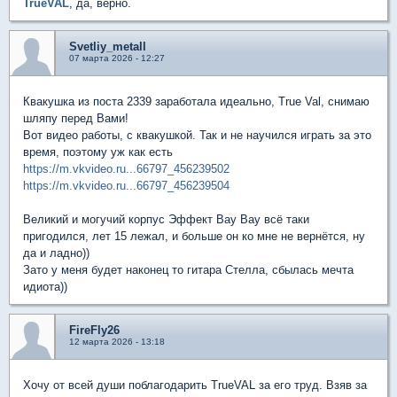
TrueVAL
, да, верно.
Svetliy_metall
07 марта 2026 - 12:27
Квакушка из поста 2339 заработала идеально, True Val, снимаю
шляпу перед Вами!
Вот видео работы, с квакушкой. Так и не научился играть за это
время, поэтому уж как есть
https://m.vkvideo.ru...66797_456239502
https://m.vkvideo.ru...66797_456239504
Великий и могучий корпус Эффект Вау Вау всё таки
пригодился, лет 15 лежал, и больше он ко мне не вернётся, ну
да и ладно))
Зато у меня будет наконец то гитара Стелла, сбылась мечта
идиота))
FireFly26
12 марта 2026 - 13:18
Хочу от всей души поблагодарить TrueVAL за его труд. Взяв за