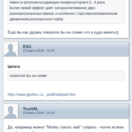
ёмкости резонансозадающих конденсаторов в 3...4 раза.
Более яркий эффект даёт запараллеливание двух
разнорезонансных кваков, и особенно с противонаправленным
движением резонансного горба.
Ещё бы как дураку показпли бы на схеме что и куда менять))
KSG
23 марта 2026 - 10:40
Цитата
показпли бы на схеме
http://www.geofex.co...pedl/wahped.htm
TrueVAL
23 марта 2026 - 20:10
Да, например можно "Morley classic wah" собрать - полно всяких