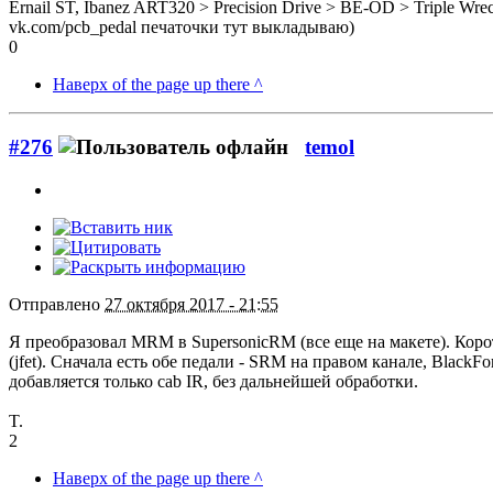
Ernail ST, Ibanez ART320 > Precision Drive > BE-OD > Triple Wre
vk.com/pcb_pedal печаточки тут выкладываю)
0
Наверх of the page up there ^
#276
temol
Отправлено
27 октября 2017 - 21:55
Я преобразовал MRM в SupersonicRM (все еще на макете). Кор
(jfet). Сначала есть обе педали - SRM на правом канале, Black
добавляется только cab IR, без дальнейшей обработки.
T.
2
Наверх of the page up there ^