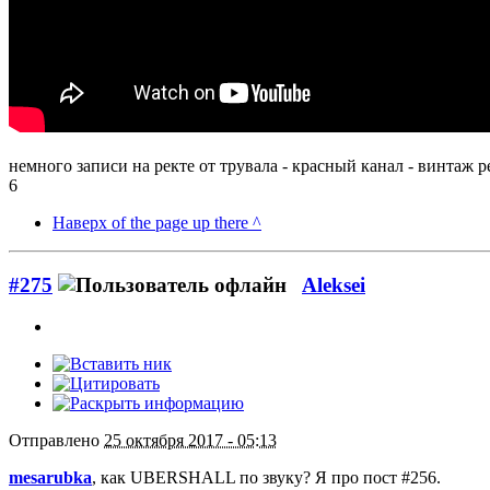
немного записи на ректе от трувала - красный канал - винтаж 
6
Наверх of the page up there ^
#275
Aleksei
Отправлено
25 октября 2017 - 05:13
mesarubka
, как UBERSHALL по звуку? Я про пост #256.