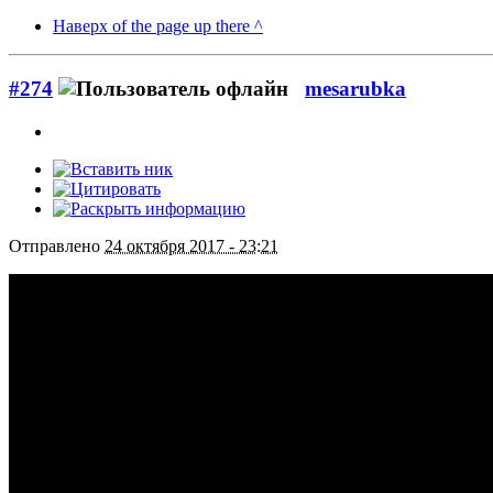
Наверх of the page up there ^
#274
mesarubka
Отправлено
24 октября 2017 - 23:21