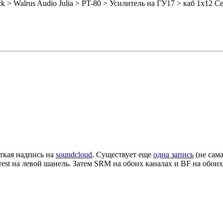
ck > Walrus Audio Julia > PT-80 > Усилитель на ГУ17 > каб 1x12 Cel
откая надпись на
soundcloud
. Существует еще
одна запись
(не сама
Forest на левой шанель. Затем SRM на обоих каналах и BF на обо