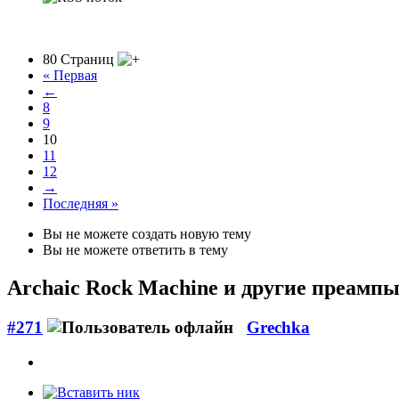
80 Страниц
« Первая
←
8
9
10
11
12
→
Последняя »
Вы не можете создать новую тему
Вы не можете ответить в тему
Archaic Rock Machine
и другие преампы
#271
Grechka