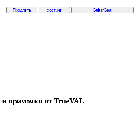
Продлить
хостинг
GuitarGear
 и примочки от TrueVAL