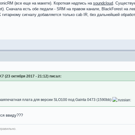
onicRM (все еще на макете). Короткая надпись на
soundcloud
. Существу
fet). Сначала есть обе педали - SRM на правом канале, BlackForest на 
К гитарному сигналу добавляется только cab IR, без дальнейшей обработ
K7 (23 октября 2017 - 21:12) писал:
аяпечатная плата для версии SLO100 под Gainta 0473 (1590bb)
тся ввиду???
правильно.