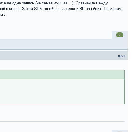
ет еще
одна запись
(не самая лучшая ...). Сравнение между
левой шанель. Затем SRM на обоих каналах и BF на обоих. По-моему,
ки.
2
#277