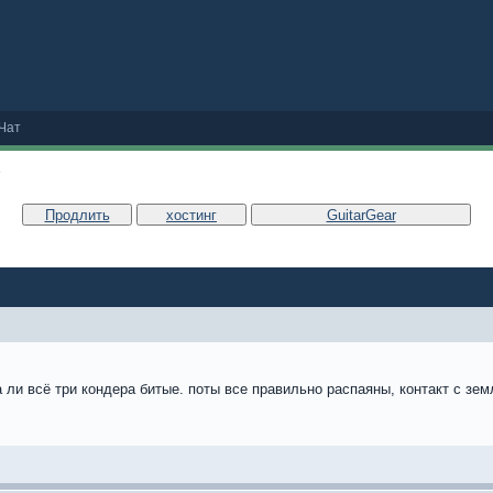
Чат
е
Продлить
хостинг
GuitarGear
а ли всё три кондера битые. поты все правильно распаяны, контакт с зем