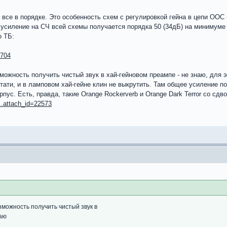
 все в порядке. Это особенность схем с регулировкой гейна в цепи ООС
усиление на СЧ всей схемы получается порядка 50 (34дБ) на минимуме
о ТБ:
0704
можность получить чистый звук в хай-гейновом преампе - не знаю, для 
кстати, и в ламповом хай-гейне клин не выкрутить. Там общее усиление 
рпус. Есть, правда, такие Orange Rockerverb и Orange Dark Terror со сд
r...attach_id=22573
зможность получить чистый звук в
наю