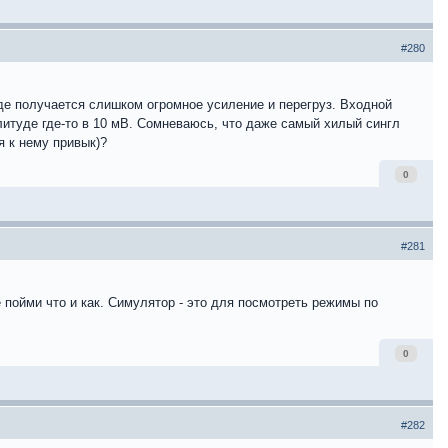
#280
де получается слишком огромное усиление и перегруз. Входной
литуде где-то в 10 мВ. Сомневаюсь, что даже самый хилый сингл
я к нему привык)?
0
#281
е пойми что и как. Симулятор - это для посмотреть режимы по
0
#282