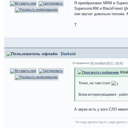
Я преобразовал MRM в Supers
SupersonicRM и BlackForest (j
они звучат довольно похоже. 
T.
Darksid
Отправлено
28 октября 2017 - 18:42
Kira
Точно, не там стоит
Всем интересующимся - рабоч
А звуки есть у кого СЛО имее
Не надо делать круто, надо делать 