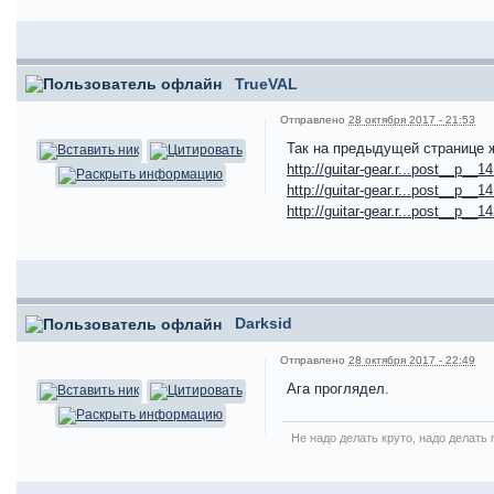
TrueVAL
Отправлено
28 октября 2017 - 21:53
Так на предыдущей странице 
http://guitar-gear.r...post__p__1
http://guitar-gear.r...post__p__1
http://guitar-gear.r...post__p__1
Darksid
Отправлено
28 октября 2017 - 22:49
Ага проглядел.
Не надо делать круто, надо делать 