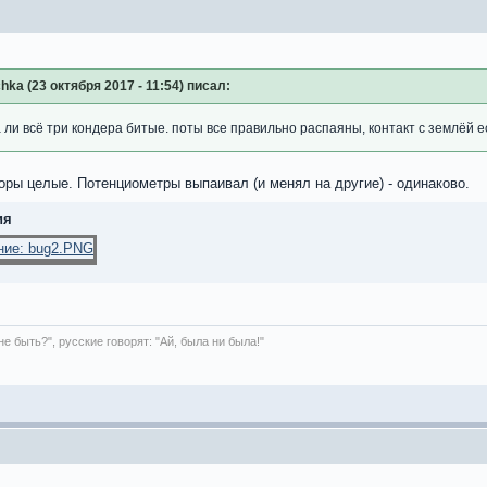
hka (23 октября 2017 - 11:54) писал:
а ли всё три кондера битые. поты все правильно распаяны, контакт с землёй е
торы целые. Потенциометры выпаивал (и менял на другие) - одинаково.
ия
е быть?", русские говорят: "Ай, была ни была!"