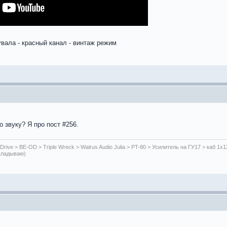
увала - красный канал - винтаж режим
 звуку? Я про пост #256.
 Drive > BE-OD > Triple Wreck > Walrus Audio Julia > PT-80 > Усилитель на ГУ17 > каб 1x1
ыкладываю)