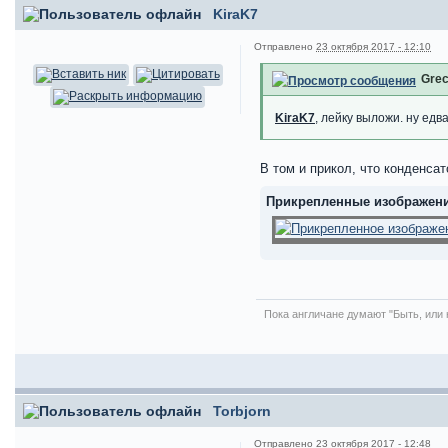
KiraK7
Отправлено
23 октября 2017 - 12:10
Grec
KiraK7
, лейку выложи. ну едв
В том и прикол, что конденса
Прикрепленные изображен
Пока англичане думают "Быть, или н
Torbjorn
Отправлено
23 октября 2017 - 12:48