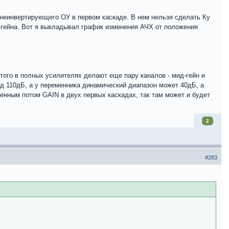
 неинвертирующего ОУ в первом каскаде. В нем нельзя сделать Ку
 гейна. Вот я выкладывал график изменения АЧХ от положения
этого в полных усилителях делают еще пару каналов - мид-гейн и
под 110дБ, а у переменника динамический диапазон может 40дБ, а
военным потом GAIN в двух первых каскадах, так там может и будет
2
#283