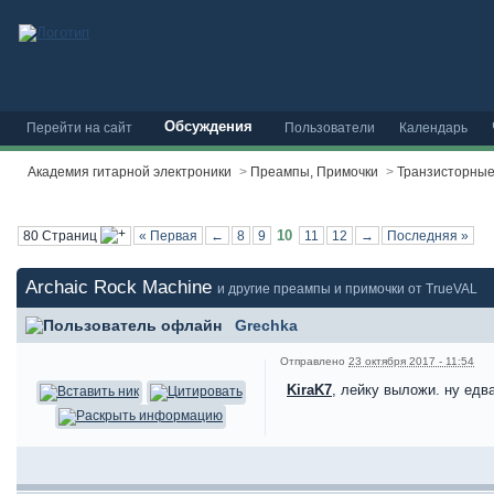
Обсуждения
Перейти на сайт
Пользователи
Календарь
Академия гитарной электроники
>
Преампы, Примочки
>
Транзисторны
10
80 Страниц
« Первая
←
8
9
11
12
→
Последняя »
Archaic Rock Machine
и другие преампы и примочки от TrueVAL
Grechka
Отправлено
23 октября 2017 - 11:54
KiraK7
, лейку выложи. ну едв