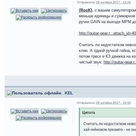
Отправлено
29 октября 2017 - 15:46
{RooK}
, с вашим симулятором
меньше единицы и суммарное 
ручки GAIN на выходе МРМ д
http://guitar-gear.r...attach_id=4
Считать ли недостатком невоз
клин. А одной ручкой гейна, 
потом треск и КЗ движка на ко
чистый звук:
http://guitar-gear.
KEL
Отправлено
29 октября 2017 - 16:32
Цитата
Считать ли недостатком нево
хай-гейновом преампе - не з