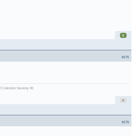
6
#275
2 Celestion Seventy 80
0
#276