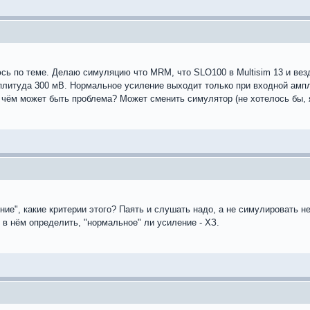
сь по теме. Делаю симуляцию что MRM, что SLO100 в Multisim 13 и вез
мплитуда 300 мВ. Нормальное усиление выходит только при входной амп
 чём может быть проблема? Может сменить симулятор (не хотелось бы, 
ние", какие критерии этого? Паять и слушать надо, а не симулировать н
к в нём определить, "нормальное" ли усиление - ХЗ.