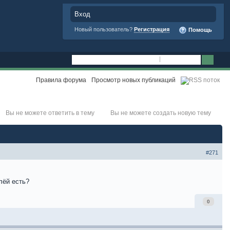
Вход
Новый пользователь?
Регистрация
Помощь
Правила форума
Просмотр новых публикаций
Вы не можете ответить в тему
Вы не можете создать новую тему
#271
лёй есть?
0