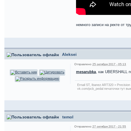
немного записи на ректе от тр
Aleksei
Отправлено
25 октября 2017 - 05:13
mesarubka
, как UBERSHALL по
Ernail ST, Ibanez ART320 > Precision
vk.com/pcb_pedal печаточки тут в
temol
Отправлено
27 октября 2017 - 21:55