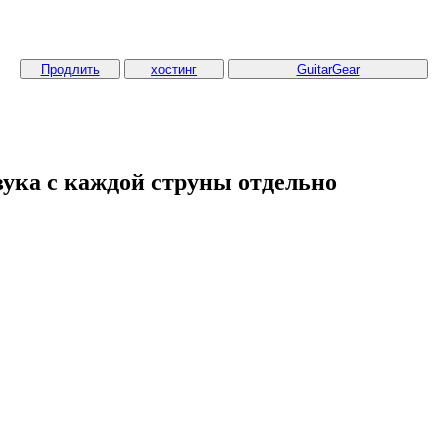
Продлить
хостинг
GuitarGear
вука с каждой струны отдельно