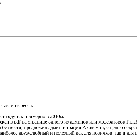
5
к же интересен.
ет году так примерно в 2010м.
ожен в pdf на странице одного из админов или модераторов Гтла
л без вести, предложил администрации Академии, с целью сохра
наиболее дружелюбный и полезный как для новичков, так и для 