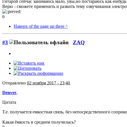
Гитарой сейчас занимаюсь мало, увы,но постараюсь как-нибудь
Верю - сможете применить и развить тему озвучивания электр
6
Наверх of the page up there ^
#3
ZAQ
Отправлено
02 ноября 2017 - 23:40
Denver
,
Цитата
Т.е. получается емкостная связь, без непосредственного соприк
Какая ёмкость в среднем получилась?