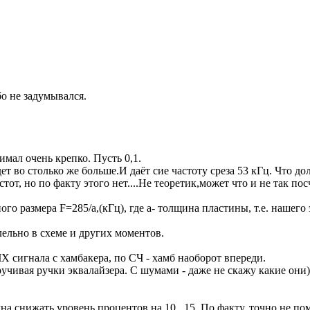
бо не задумывался.
имал очень крепко. Пусть 0,1.
дет во столько же больше.И даёт сие частоту среза 53 кГц. Что 
от, но по факту этого нет....Не теоретик,может что и не так пос
 размера F=285/a,(кГц), где а- толщина пластины, т.е. нашего эл
ллельно в схеме и других моментов.
ЧХ сигнала с хамбакера, по СЧ - хамб наоборот впереди.
чивая ручки эквалайзера. С шумами - даже не скажу какие они)
на снижать уровень процентов на 10...15. По факту, точно не п