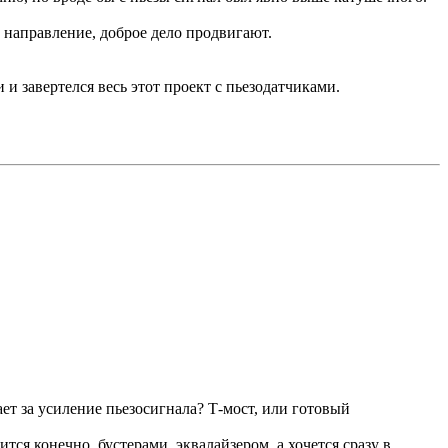
е направление, доброе дело продвигают.
и завертелся весь этот проект с пьезодатчиками.
ет за усиление пьезосигнала? Т-мост, или готовый
ится конечно, бустерами, эквалайзером, а хочется сразу в