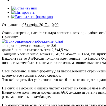
Отправлено
05 ноября 2017 - 10:09
Стало интересно, насчёт фильтра согласен, хотя при работе осо
Прикинул:
эл. проницаемость эпоксидки 3.6
длина*ширина пьезоэлемента 2,5х4,5 мм
Толщина клея,не знаю, может 0,1-0,2 а может 0,01 мм, т.к. приж
Выходит где-то 3 пФ,если толщина клея тоньше - то ёмкость бу
низов, и может быть с каким-то остаточным звоном высоких част
Свой резонанс. Нашёл формулу для пьезоэлементов ограниченного
которую все усилки просто срезают.
Это всё теория, без учёта того, что все 6 элементов сидят пара
На слух,и высоких и низких частот хватает, их больше чем в А
Вживую же получается нормальная АЧХ ,можно играть не выкру
разы меньше чем в хамбакере.
По мощности выхода, со слов муз.мастера емкостная связь долж