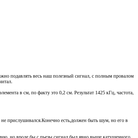
должно подавлять весь наш полезный сигнал, с полным провалом
читал.
емента в см, по факту это 0,2 см. Результат 1425 кГц, частота,
 не прислушивался.Конечно есть,должен быть шум, но его в
омню, но вроде бы с пьезы сигнал был явно выше катушечного.