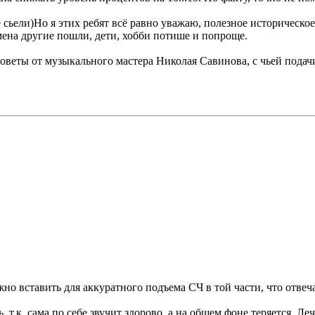
е сьели)Но я этих ребят всё равно уважаю, полезное историческо
емена другие пошли, дети, хобби потише и попроще.
веты от музыкального мастера Николая Савинова, с чьей подачи 
 вставить для аккуратного подъема СЧ в той части, что отвеча
т.к. сама по себе звучит здорово, а на общем фоне теряется. Леч