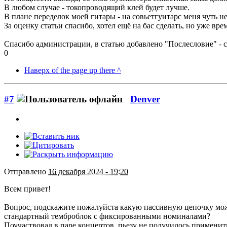
В любом случае - токопроводящий клей будет лучше.
В плане переделок моей гитары - на совьетгуитарс меня чуть н
За оценку статьи спасибо, хотел ещё на бас сделать, но уже вр
Спасибо администрации, в статью добавлено "Послесловие" - со
0
Наверх of the page up there ^
#7
Denver
Отправлено
16 декабря 2024 - 19:20
Всем привет!
Вопрос, подскажите пожалуйста какую пассивную цепочку можно
стандартный темброблок с фиксированными номиналами?
Поучаствовал в паре концертов, пьезу не получилось применить, 