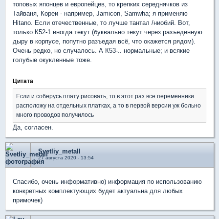
топовых японцев и европейцев, то крепких середнячков из
Тайваня, Кореи - например, Jamicon, Samwha; я применяю
Hitano. Если отечественные, то лучше тантал /ниобий. Вот,
только К52-1 иногда текут (буквально текут через разъеденную
дыру в корпусе, попутно разъедая всё, что окажется рядом).
Очень редко, но случалось. А К53-.. нормальные; и всякие
голубые окукленные тоже.
Цитата
Если и соберусь плату рисовать, то в этот раз все переменники
расположу на отдельных платках, а то в первой версии уж больно
много проводов получилось
Да, согласен.
Svetliy_metall
27 августа 2020 - 13:54
Спасибо, очень информативно) информация по использованию
конкретных комплектующих будет актуальна для любых
примочек)