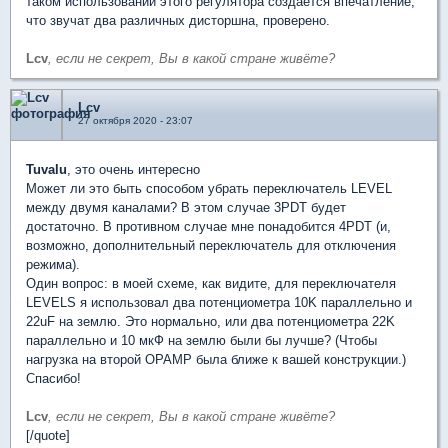
таком использовании этого регулятора создаётся впечатление,
что звучат два различных дисторшна, проверено.
Lcv
, если не секрет, Вы в какой стране живёте?
Lcv
27 октября 2020 - 23:07
Tuvalu
, это очень интересно
Может ли это быть способом убрать переключатель LEVEL
между двумя каналами? В этом случае 3PDT будет
достаточно. В противном случае мне понадобится 4PDT (и,
возможно, дополнительный переключатель для отключения
режима).
Один вопрос: в моей схеме, как видите, для переключателя
LEVELS я использовал два потенциометра 10K параллельно и
22uF на землю. Это нормально, или два потенциометра 22K
параллельно и 10 мкФ на землю были бы лучше? (Чтобы
нагрузка на второй OPAMP была ближе к вашей конструкции.)
Спасибо!
Lcv
, если не секрет, Вы в какой стране живёте?
[/quote]