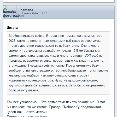
hamaha
17 июля 2020 - 12:25
Цитата
Вообще никакого софта. Я тогда и не помышлял о компьютере -
DOS, какие-то непонятные команды и всё такое прочее, думал,
что это доступно только каким-то небожителям. Очень много
времени тратилось на разработку печати - 2,5 мм бумага для
самописцев, карандаш, резинка и много терпения. ЛУТ ещё не
придумали, дорожки рисовал пером тушью Кальмар - только на
это уходило 3 часа, как сейчас помню. Про элементную базу -
вообще-то, ничего страшного, терпимо было, разве что, сильно не
хватало малогабаритных плёночных конденсаторов и
нормальных потенциометров. Ну и, гнёзд, корпусов, кнопок,
крутилок и даже батарейных разъёмов. Зато, было несравненно
больше энтузиазма.
Как все узнаваемо... Это прямо-таки печать поколения. Я мог
бы написать то же самое. Правда, "Kalmaar"у предпочитал
цапон-лак, но это мелочи.
Пардонне муа за оффтоп.