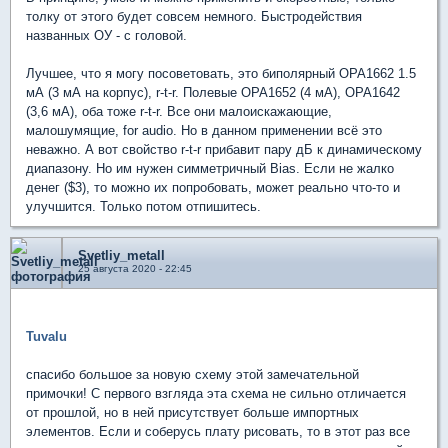
толку от этого будет совсем немного. Быстродействия
названных ОУ - с головой.
Лучшее, что я могу посоветовать, это биполярный OPA1662 1.5
мА (3 мА на корпус), r-t-r. Полевые OPA1652 (4 мА), OPA1642
(3,6 мА), оба тоже r-t-r. Все они малоискажающие,
малошумящие, for audio. Но в данном применении всё это
неважно. А вот свойство r-t-r прибавит пару дБ к динамическому
диапазону. Но им нужен симметричный Bias. Если не жалко
денег ($3), то можно их попробовать, может реально что-то и
улучшится. Только потом отпишитесь.
Svetliy_metall
25 августа 2020 - 22:45
Tuvalu
спасибо большое за новую схему этой замечательной
примочки! С первого взгляда эта схема не сильно отличается
от прошлой, но в ней присутствует больше импортных
элементов. Если и соберусь плату рисовать, то в этот раз все