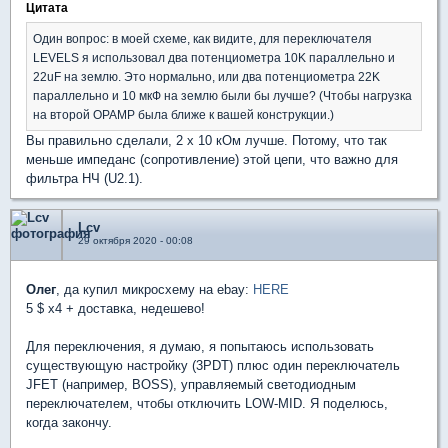
Цитата
Один вопрос: в моей схеме, как видите, для переключателя
LEVELS я использовал два потенциометра 10K параллельно и
22uF на землю. Это нормально, или два потенциометра 22K
параллельно и 10 мкФ на землю были бы лучше? (Чтобы нагрузка
на второй OPAMP была ближе к вашей конструкции.)
Вы правильно сделали, 2 х 10 кОм лучше. Потому, что так
меньше импеданс (сопротивление) этой цепи, что важно для
фильтра НЧ (U2.1).
Lcv
29 октября 2020 - 00:08
Олег
, да купил микросхему на ebay:
HERE
5 $ х4 + доставка, недешево!
Для переключения, я думаю, я попытаюсь использовать
существующую настройку (3PDT) плюс один переключатель
JFET (например, BOSS), управляемый светодиодным
переключателем, чтобы отключить LOW-MID. Я поделюсь,
когда закончу.