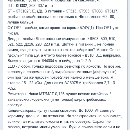
началось, пусть с ними и продолжится /закончится.
ПТ - КП302, 303, 307 и т.п.
БТ - КТ3102Г, Е, (Д). В питании - КТ313, КТ503, КТ608, КТ3117...
любые не слаботоковые, желательно с Hfe не менее 60...80,
лучше больше.
ОУ OP2 - любые, какие нравятся (кроме 574УД1). Про OP1 уже
писал.
Диоды - любые Si сигнальные /импульсные: КД503, 509, 510,
521, 522, Д219, 220, 223 и т.д. Шоттки в питании... не помню
замен, существует ли что-то в тех же габаритах? Можно Ge не
"дохлый" типа Д9, а что-то более токовое - Д310, 311 например.
Вместо защитного 1N4004 что-нибудь на 1..2 А.
LED - любой, только подобрать резистор по яркости. Но всё же,
я советую современные (ультра)яркие матовые (диффузные),
они при той же яркости потребляет намного меньше тока. Я
ставлю 15...22 кОм. Для наших АЛ307БМ требовался 2,7...3
кОм.
Резисторы. Наши МТ/МЛТ-0,125 лучше всяких китайских /
тайваньских /корейских (и не только) ширпотребовских,
советую.
Конденсаторы... ну, тут сами смотрите. До 1000 пФ советую
керамику, дальше - по желанию. На электролитах не экономьте,
всякие чанги-элиты-люксоны и т.п. не советую. Capxon не
люблю, встречал многи умерших. Лучше применяйте если и не