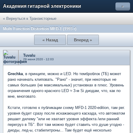
Академия гитарной электроники
»
« Вернуться к Транзисторные
Multi Function Distortion MFD-1 (1993 г)
« Назад
Вперед »
Tuvalu
29 июня 2020 - 12:03
Grechka
, в принципе, можно и LED. Но темброблок (ТБ) может
рано начинать клиповать. "Рано" - значит, при некоторых не
самых больших (не максимальных) установках в плюс. Уровень
ограничения одного красного LED ≈ 3-м Si диодам, что, как по
мне, многовато.
Кстати, готовлю к публикации схему MFD-1 2020-edition, там рег.
уровня будет сразу после искажающего каскада, что автоматом
решает дилему "или не хватает уровня эффекта /или ранний
перегруз в ТБ". Вот там можно будет ставить что душе угодно -
диоды, лед-ы, стабилитроны... Там будет ещё несколько