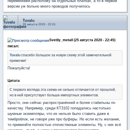
переменники расположу на отдельных платках, а то в первой
версии уж больно много проводов получилось
Tuvalu
26 августа 2020 - 22:01
Svetliy_metall (25 августа 2020 - 22:45)
писал:
Tuvalu
спасибо большое за новую схему этой замечательной
примочки!
Пожалуйста!
Цитата
С первого взгляда эта схема не сильно отличается от прошлой,
но в ней присутствует больше импортных элементов.
Просто, они сейчас распространённей и более стабильны по
качеству. Например, среди КТ3102 попадались настолько
шумные экземпляры, что их нельзя было ставить даже в
темброблок, не говоря уже про буферы. Но если есть желание,
то применйте полностью отечественые элементы. Ну, с них всё