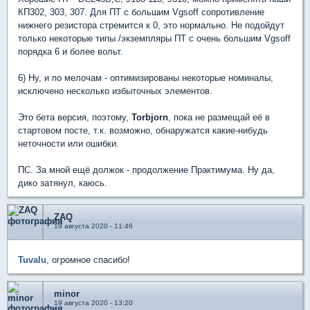
КП302, 303, 307. Для ПТ с большим Vgsoff сопротивление
нижнего резистора стремится к 0, это нормально. Не подойдут
только некоторые типы /экземпляры ПТ с очень большим Vgsoff
порядка 6 и более вольт.
6) Ну, и по мелочам - оптимизированы некоторые номиналы,
исключено несколько избыточных элементов.
Это бета версия, поэтому,
Torbjorn
, пока не размещай её в
стартовом посте, т.к. возможно, обнаружатся какие-нибудь
неточности или ошибки.
ПС. За мной ещё должок - продолжение Практимума. Ну да,
дико затянул, каюсь.
ZAQ
19 августа 2020 - 11:46
Tuvalu
, огромное спасибо!
minor
19 августа 2020 - 13:20