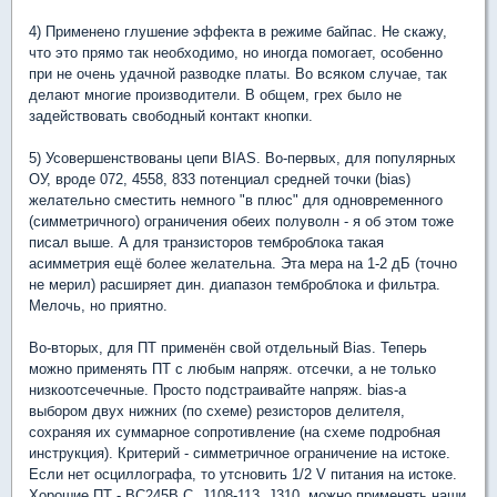
4) Применено глушение эффекта в режиме байпас. Не скажу,
что это прямо так необходимо, но иногда помогает, особенно
при не очень удачной разводке платы. Во всяком случае, так
делают многие производители. В общем, грех было не
задействовать свободный контакт кнопки.
5) Усовершенствованы цепи BIAS. Во-первых, для популярных
ОУ, вроде 072, 4558, 833 потенциал средней точки (bias)
желательно сместить немного "в плюс" для одновременного
(симметричного) ограничения обеих полуволн - я об этом тоже
писал выше. А для транзисторов темброблока такая
асимметрия ещё более желательна. Эта мера на 1-2 дБ (точно
не мерил) расширяет дин. диапазон темброблока и фильтра.
Мелочь, но приятно.
Во-вторых, для ПТ применён свой отдельный Bias. Теперь
можно применять ПТ с любым напряж. отсечки, а не только
низкоотсечечные. Просто подстраивайте напряж. bias-а
выбором двух нижних (по схеме) резисторов делителя,
сохраняя их суммарное сопротивление (на схеме подробная
инструкция). Критерий - симметричное ограничение на истоке.
Если нет осциллографа, то утсновить 1/2 V питания на истоке.
Хорошие ПТ - BC245B,C, J108-113, J310, можно применять наши