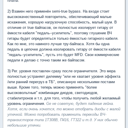
платы.
2) Взамен него применён semi-true bypass. На входе стоит
высококачественный повторитель, обеспечивающий малые
искажения, хорошую нагрузочную способность, малый шум. В
отличие от true байпасов, он полностью изолирует гитару от
ёмкости кабеля "педаль--усилитель", поэтому глушение ВЧ
гитары будет определяться только ёмкостью гитарного кабеля.
Как по мне, это намного лучше тру-байпаса. Хотя бы одна
педаль в цепочке должна изолировать гитару от ёмкости кабеля
"педаль--усилитель", пусть это будет MFD. Свои коммерческие
педали я делаю с точно таким же байпасом.
3) Рег. уровня поставлен сразу после ограничителя. Это мера
полностью устраняет дилемму "или не хватает уровня эффекта
/или ранний перегруз в ТБ", описанную несколькими постами
выше. Кроме того, теперь можно применять "более
высоковольтные" комбинации диодов, светодиодов,
стабилитронов и т.п. для того, чтобы получить любой желаемый
уровень ограничения.
Ge не советую, будет падение гейна.
Хотя, если очень хочется, то можно отобрать диоды с малой
утечкой. Можно попробовать применить переходы ВЧ-
транзисторов типа 1Т308В, П416, ГТ322 и т.д. У них обычно
небольшие утечки.