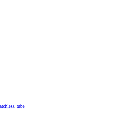
tchless
,
tube