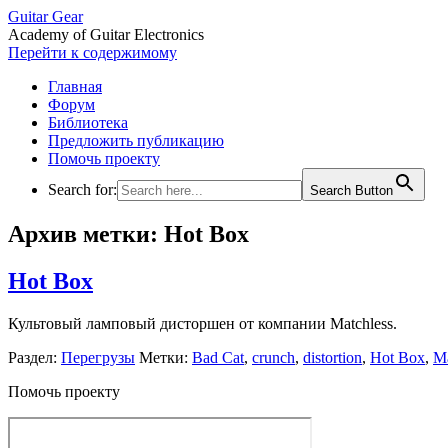
Guitar Gear
Academy of Guitar Electronics
Перейти к содержимому
Главная
Форум
Библиотека
Предложить публикацию
Помочь проекту
Search for:
Search Button
Архив метки:
Hot Box
Hot Box
Культовый ламповый дисторшен от компании Matchless.
Раздел:
Перегрузы
Метки:
Bad Cat
,
crunch
,
distortion
,
Hot Box
,
Ma
Помочь проекту