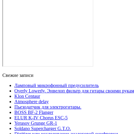
Свежие записи
Ламповый микрофонный предусилитель
Overly Lowerly. Энвелоп фильтр для гитары своими рукам
Klon Centaur
Atmosphere delay
Пьезодатчик для электрогитары.
BOSS BF-2 Flanger
ELUR K-IV Chorus ESC-5
Yerasov Grunge GR-1
Soldano Supercharger G.T.O.
Digitizer или исследование аналоговой оцифровки.