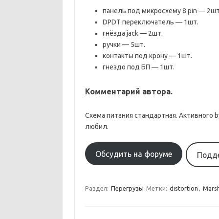
панель под микросхему 8 pin — 2шт
DPDT переключатель — 1шт.
гнёзда jack — 2шт.
ручки — 5шт.
контакты под крону — 1шт.
гнездо под БП — 1шт.
Комментарий автора.
Схема питания стандартная. Активного by
любил.
Обсудить на форуме
Подде
Раздел:
Перегрузы
Метки:
distortion
,
Marsh