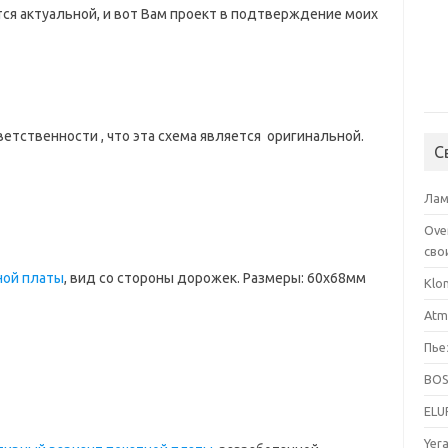
ется актуальной, и вот Вам проект в подтверждение моих
ответственности , что эта схема является оригинальной.
С
Лам
Ove
сво
ной платы
, вид со стороны дорожек. Размеры: 60х68мм
Klo
Atm
Пье
BOS
ELU
Yer