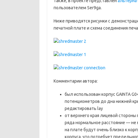
Также, в проекте представлен
альтерна
пользователем Ser9ga.
Ниже приводятся рисунки с демонстрац
печатной плате и схема соединения печа
Комментарии автора:
был использован корпус GAINTA G04
потенциометров до дна нижней кры
редактировать lay
от верхнего края лицевой стороны
ряда нормальное расстояние — не 
на плате будут очень близко к кор
корпуса, что потребует предельно