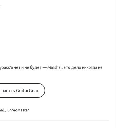
.
pass’а нет и не будет — Marshall это дело никогда не
ржать GuitarGear
all
,
ShredMaster