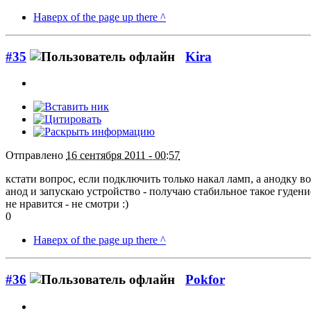
Наверх of the page up there ^
#35
Kira
Отправлено
16 сентября 2011 - 00:57
кстати вопрос, если подключить только накал ламп, а анодку в
анод и запускаю устройство - получаю стабильное такое гудение
не нравится - не смотри :)
0
Наверх of the page up there ^
#36
Pokfor