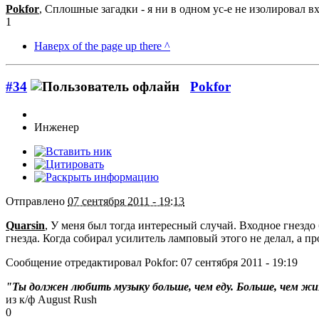
Pokfor
, Сплошные загадки - я ни в одном ус-е не изолировал вх
1
Наверх of the page up there ^
#34
Pokfor
Инженер
Отправлено
07 сентября 2011 - 19:13
Quarsin
, У меня был тогда интересный случай. Входное гнездо
гнезда. Когда собирал усилитель ламповый этого не делал, а п
Сообщение отредактировал Pokfor: 07 сентября 2011 - 19:19
"Ты должен любить музыку больше, чем еду. Больше, чем жиз
из к/ф August Rush
0