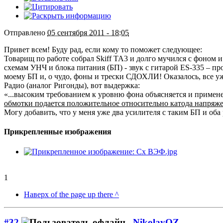
Отправлено
05 сентября 2011 - 18:05
Привет всем! Буду рад, если кому то поможет следующее:
Товарищ по работе собрал Skiff TA3 и долго мучился с фоном 
схемам УНЧ и блока питания (БП) - звук с гитарой ES-335 – п
моему БП и, о чудо, фоны и трески СДОХЛИ! Оказалось, все уж
Радио (аналог Ригонды), вот выдержка:
«...высоким требованием к уровню фона объясняется и примен
обмотки подается положительное относительно катода напряж
Могу добавить, что у меня уже два усилителя с таким БП и оба 
Прикрепленные изображения
1
Наверх of the page up there ^
#32
NikolayOZ