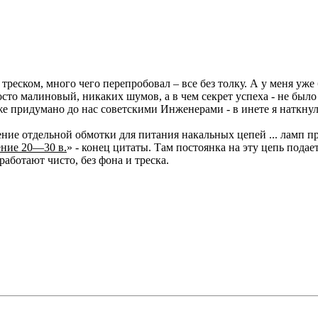
и треском, много чего перепробовал – все без толку. А у меня 
росто малиновый, никаких шумов, а в чем секрет успеха - не бы
е придумано до нас советскими Инженерами - в инете я наткнул
ение отдельной обмотки для питания накальных цепей ... ламп 
ение 20—30 в.
» - конец цитаты. Там постоянка на эту цепь подает
работают чисто, без фона и треска.