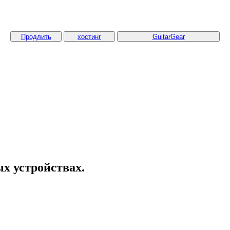
Продлить
хостинг
GuitarGear
х устройствах.