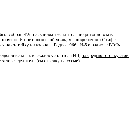
уже был собран 4W-й ламповый усилитель по ригондовским
ло понятно. Я притащил свой ус-ль, мы подключили Скиф к
ся на статейку из журнала Радио 1966г. №5 о радиоле ВЭФ-
предварительных каскадов усилителя НЧ,
на среднюю точку этой
ся через делитель (см.стрелку на схеме).