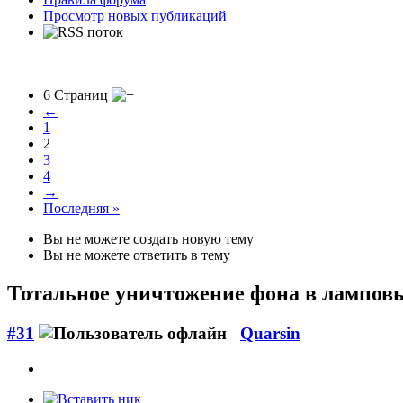
Просмотр новых публикаций
6 Страниц
←
1
2
3
4
→
Последняя »
Вы не можете создать новую тему
Вы не можете ответить в тему
Тотальное уничтожение фона в ламповы
#31
Quarsin