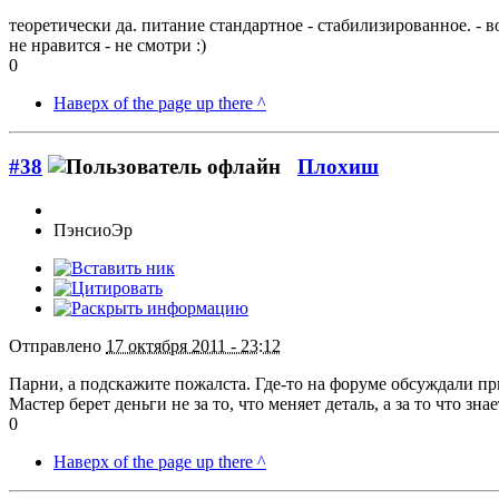
теоретически да. питание стандартное - стабилизированное. - 
не нравится - не смотри :)
0
Наверх of the page up there ^
#38
Плохиш
ПэнсиоЭр
Отправлено
17 октября 2011 - 23:12
Парни, а подскажите пожалста. Где-то на форуме обсуждали пр
Мастер берет деньги не за то, что меняет деталь, а за то что зн
0
Наверх of the page up there ^