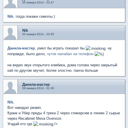
05 января 2014 - 22:37
Nik
, тогда покажи семплы )
Nik
05 января 2014 - 22:45
Данила-мастер
, умел бы играть показал бы
ну
поправде, было дело,
чуток налабал на телефон
на видео звук открытого комбика, дома голова через закрытый
каб по другом звучит, более злостно, панча больше
Данила-мастер
09 января 2014 - 01:30
Nik
,
Вот накидал реамп.
Кранк и Убер преды 4 трека 2 через спикерсим в линию 2 сырые
через Recabinet Mesa Oversize.
Угадай кто где
/>