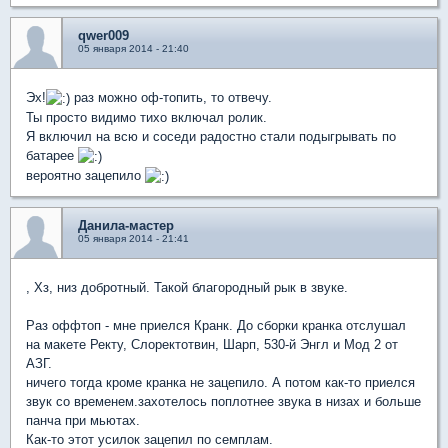
qwer009
05 января 2014 - 21:40
Эх!
раз можно оф-топить, то отвечу.
Ты просто видимо тихо включал ролик.
Я включил на всю и соседи радостно стали подыгрывать по
батарее
вероятно зацепило
Данила-мастер
05 января 2014 - 21:41
, Хз, низ добротный. Такой благородный рык в звуке.
Раз оффтоп - мне приелся Кранк. До сборки кранка отслушал
на макете Ректу, Слоректотвин, Шарп, 530-й Энгл и Мод 2 от
АЗГ.
ничего тогда кроме кранка не зацепило. А потом как-то приелся
звук со временем.захотелось поплотнее звука в низах и больше
панча при мьютах.
Как-то этот усилок зацепил по семплам.