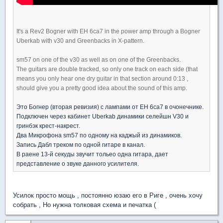
It's a Rev2 Bogner with EH 6ca7 in the power amp through a Bogner
Uberkab with v30 and Greenbacks in X-pattern.
sm57 on one of the v30 as well as on one of the Greenbacks.
The guitars are double tracked, so only one track on each side (that
means you only hear one dry guitar in that section around 0:13 ,
should give you a pretty good idea about the sound of this amp.
Это Богнер (вторая ревизия) с лампами от ЕН 6ca7 в очонечнике.
Подключен через кабинет Uberkab динамики селейшн V30 и
гринбэк крест-накрест.
Два Микрофона sm57 по одному на каджый из динамиков.
Запись Дабл треком по одной гитаре в канал.
В раене 13-й секуды звучит тольео одна гитара, дает
представление о звуке данного усилителя.
Усилок просто мощь , постоянно юзаю его в Риге , очень хочу
собрать , Но нужна толковая схема и печатка (