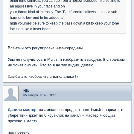
other tone controls; you can go from a hollow scooped-mid setting to
an aggressive in your face and on
your throat kind of intensity. The "Bass" control allows almost a sub-
harmonic low-end to be added, at
high volumes be sure to keep the bass down a bit to keep your tone
focused like a laser beam.
Всё-таки это регулировка низа-середины.
Увы не получилось в Multisim изобразить выходник (( с трансом
не хочет симить. Что то я не так видно. делаю.
Как-бы это изобразить в напольнике !?
Nik
05 января 2014 - 20:55
Данила-мастер
, на ампклонес продают недоTwinJet вариант, в
убере твин джет по 6 крутилок на канал + мастер + общий
презенс + дептх
про презенс