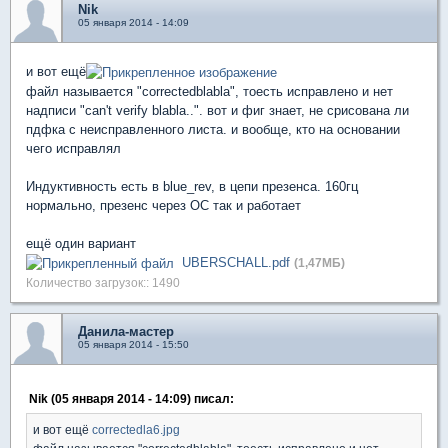
Nik
05 января 2014 - 14:09
и вот ещё
файл называется "correctedblabla", тоесть исправлено и нет
надписи "can't verify blabla..". вот и фиг знает, не срисована ли
пдфка с неисправленного листа. и вообще, кто на основании
чего исправлял
Индуктивность есть в blue_rev, в цепи презенса. 160гц
нормально, презенс через ОС так и работает
ещё один вариант
UBERSCHALL.pdf
(1,47МБ)
Количество загрузок:: 1490
Данила-мастер
05 января 2014 - 15:50
Nik (05 января 2014 - 14:09) писал:
и вот ещё
correctedla6.jpg