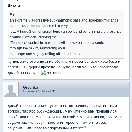
Цитата
For
an extremely aggressive sub-harmonic bass and scooped-midrange
sound, keep the presence off or very
low. A huge 3-dimensional tone can be found by running the presence
around 2 o'clock. Pushing the
"Presence" control to maximum will allow you to cut a sonic path
through the mix by reinforcing your
midrange and slightly rolling off the sub-bass
ну помойму это описание обычного презенса: если хош баса и
середины - держи презенс на нуле, если хош чтоб прорезало -
делай на полную.
Grechka
05 января 2014 - 21:31
давайте пооффтопим чуток, я потом почищу. парни, вот вам
вопрос, так яро обсуждающим. Чем именно вам понравился
звук? лично по мне, какой то плоский и без изюминки, ничем не
выделяющийся звук. просто интересно, чем он так вас
зацепил... или просто спортивный интерес?