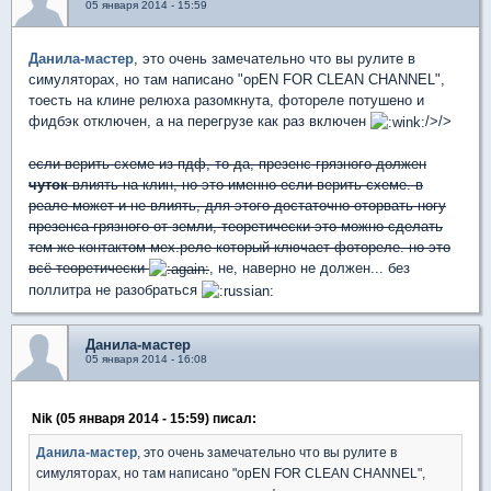
05 января 2014 - 15:59
Данила-мастер
, это очень замечательно что вы рулите в
симуляторах, но там написано "opEN FOR CLEAN CHANNEL",
тоесть на клине релюха разомкнута, фотореле потушено и
фидбэк отключен, а на перегрузе как раз включен
/>/>
если верить схеме из пдф, то да, презенс грязного должен
чуток
влиять на клин, но это именно если верить схеме. в
реале может и не влиять, для этого достаточно оторвать ногу
презенса грязного от земли, теоретически это можно сделать
тем же контактом мех.реле который ключает фотореле. но это
всё теоретически
, не, наверно не должен... без
поллитра не разобраться
Данила-мастер
05 января 2014 - 16:08
Nik (05 января 2014 - 15:59) писал:
Данила-мастер
, это очень замечательно что вы рулите в
симуляторах, но там написано "opEN FOR CLEAN CHANNEL",