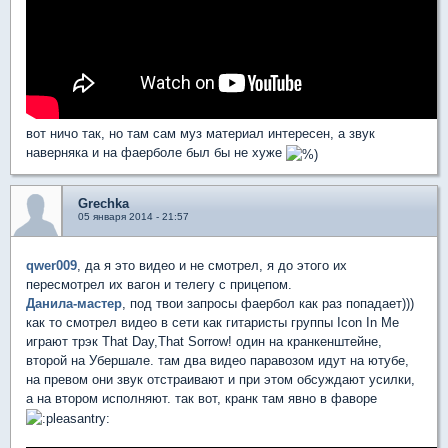
вот ничо так, но там сам муз материал интересен, а звук
наверняка и на фаерболе был бы не хуже
Grechka
05 января 2014 - 21:57
qwer009
, да я это видео и не смотрел, я до этого их
пересмотрел их вагон и телегу с прицепом.
Данила-мастер
, под твои запросы фаербол как раз попадает)))
как то смотрел видео в сети как гитаристы группы Icon In Me
играют трэк That Day,That Sorrow! один на кранкенштейне,
второй на Убершале. там два видео паравозом идут на ютубе,
на превом они звук отстраивают и при этом обсуждают усилки,
а на втором исполняют. так вот, кранк там явно в фаворе