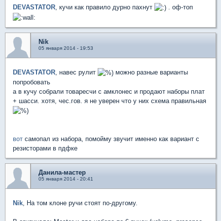
DEVASTATOR
, кучи как правило дурно пахнут
. оф-топ
Nik
05 января 2014 - 19:53
DEVASTATOR
, навес рулит
можно разные варианты
попробовать
а в кучу собрали товаресчи с амклонес и продают наборы плат
+ шасси. хотя, чес.гов. я не уверен что у них схема правильная
вот
самопал из набора, помойму звучит именно как вариант с
резисторами в пдфке
Данила-мастер
05 января 2014 - 20:41
Nik
, На том клоне ручи стоят по-другому.