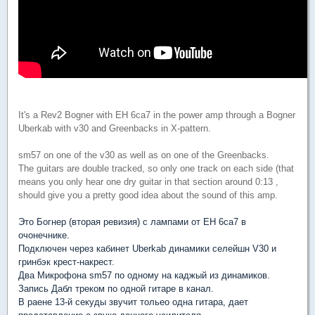
It's a Rev2 Bogner with EH 6ca7 in the power amp through a Bogner
Uberkab with v30 and Greenbacks in X-pattern.
sm57 on one of the v30 as well as on one of the Greenbacks.
The guitars are double tracked, so only one track on each side (that
means you only hear one dry guitar in that section around 0:13 ,
should give you a pretty good idea about the sound of this amp.
Это Богнер (вторая ревизия) с лампами от ЕН 6ca7 в
очонечнике.
Подключен через кабинет Uberkab динамики селейшн V30 и
гринбэк крест-накрест.
Два Микрофона sm57 по одному на каджый из динамиков.
Запись Дабл треком по одной гитаре в канал.
В раене 13-й секуды звучит тольео одна гитара, дает