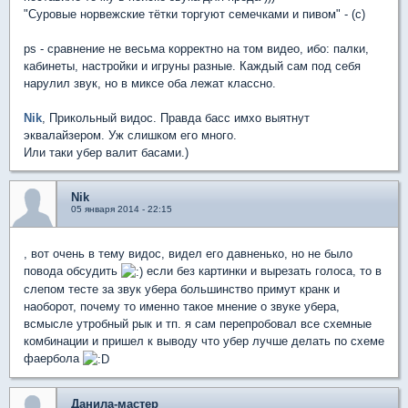
"Суровые норвежские тётки торгуют семечками и пивом" - (с)
ps - сравнение не весьма корректно на том видео, ибо: палки,
кабинеты, настройки и игруны разные. Каждый сам под себя
нарулил звук, но в миксе оба лежат классно.
Nik
, Прикольный видос. Правда басс имхо выятнут
эквалайзером. Уж слишком его много.
Или таки убер валит басами.)
Nik
05 января 2014 - 22:15
, вот очень в тему видос, видел его давненько, но не было
повода обсудить
если без картинки и вырезать голоса, то в
слепом тесте за звук убера большинство примут кранк и
наоборот, почему то именно такое мнение о звуке убера,
всмысле утробный рык и тп. я сам перепробовал все схемные
комбинации и пришел к выводу что убер лучше делать по схеме
фаербола
Данила-мастер