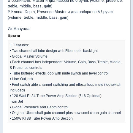
В оригинале: Master и два набора по 6 ручек (volume, presence,
treble, middle, bass, gain)
У Клона: Depth, Presence,Master и два набора по 5 ! ручек
(volume, treble, middle, bass, gain)
Из Мануала:
Цитата
1. Features:
• Two channel all tube design with Fiber optic backlight
• Global Master Volume
• Each channel has Independent: Volume, Gain, Bass, Treble, Middle,
& Presence controls
• Tube buffered effects loop with mute switch and level control
• Line-Out jack
• Foot switch able channel switching and effects loop mute (footswitch
included)
• 120 Watt EL34 Tube Power Amp Section (6L6 Optional)
Twin Jet
• Global Presence and Depth control
• Original Uberschall gain channel plus new semi clean gain channel
• 150W KT88 Tube Power Amp Section