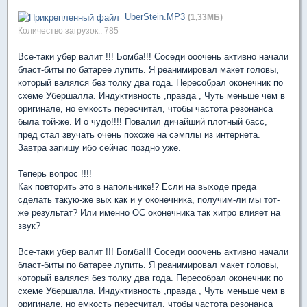
UberStein.MP3
(1,33МБ)
Количество загрузок:: 785
Все-таки убер валит !!! Бомба!!! Соседи ооочень активно начали
бласт-биты по батарее лупить. Я реанимировал макет головы,
который валялся без толку два года. Пересобрал оконечник по
схеме Убершалла. Индуктивность ,правда , Чуть меньше чем в
оригинале, но емкость пересчитал, чтобы частота резонанса
была той-же. И о чудо!!!! Повалил дичайший плотный басс,
пред стал звучать очень похоже на сэмплы из интернета.
Завтра запишу ибо сейчас поздно уже.
Теперь вопрос !!!!
Как повторить это в напольнике!? Если на выходе преда
сделать такую-же вых как и у оконечника, получим-ли мы тот-
же результат? Или именно ОС оконечника так хитро влияет на
звук?
Все-таки убер валит !!! Бомба!!! Соседи ооочень активно начали
бласт-биты по батарее лупить. Я реанимировал макет головы,
который валялся без толку два года. Пересобрал оконечник по
схеме Убершалла. Индуктивность ,правда , Чуть меньше чем в
оригинале, но емкость пересчитал, чтобы частота резонанса