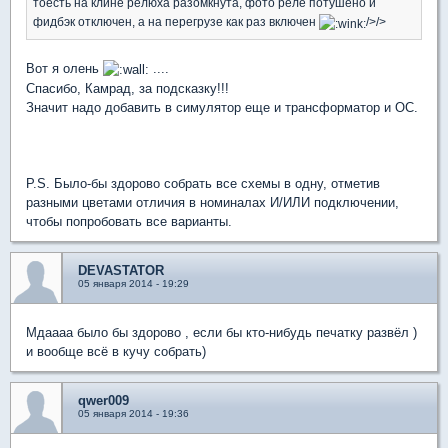
тоесть на клине релюха разомкнута, фото реле потушено и
фидбэк отключен, а на перегрузе как раз включен
/>/>
Вот я олень
....
Спасибо, Камрад, за подсказку!!!
Значит надо добавить в симулятор еще и трансформатор и ОС.
P.S. Было-бы здорово собрать все схемы в одну, отметив
разными цветами отличия в номиналах И/ИЛИ подключении,
чтобы попробовать все варианты.
DEVASTATOR
05 января 2014 - 19:29
Мдаааа было бы здорово , если бы кто-нибудь печатку развёл )
и вообще всё в кучу собрать)
qwer009
05 января 2014 - 19:36