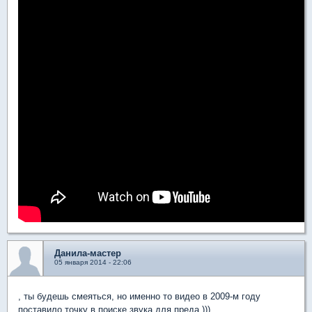
Данила-мастер
05 января 2014 - 22:06
, ты будешь смеяться, но именно то видео в 2009-м году
поставило точку в поиске звука для преда )))