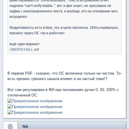
файл называется "correctedblabla", тоесть исправлено и нет
надписи "can't verify blabla..". вот и фиг знает, не срисована ли
пдфка с неисправленного листа. и вообще, кто на основании чего
исправлял
Индуктивность есть в blue_rev, в цепи презенса. 160гц нормально,
презенс через ОС так и работает
ещё один вариант
UBERSCHALL.pdf
В первом PDF - сказано, что ОС включена только на чистом. То-
есть презенс грязного канала влияет и на чистый тоже!?
Вот сим регулировки в ФИ при положениях ручки 0, 50, 100% с
отключенной ОС:
Nik