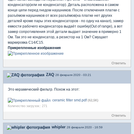
конденсатор(или не конденсатор). Деталь расположена в самом
конце цепи перед гнедом наушников. После отключения платки с
разъёмом наушников от всех разъёмов(на платке нет других
деталей кроме пары этих конденсаторов - по одну на канал), замер
емкости рабочего конденсатора выдаёт ошибку(Out of range), а вот
замер сопротивления этой детали выдает значение в примерно 1
Ом. Так это не конденсатор, а резистор на 1 Ом? Смущает
маркировка C14/C15.
Прикрепленные изображения
Ответить
ZAQ
28 февраля 2020 - 03:21
Это керамический фильтр. Похож на этот:
ceramic filter smd.pdf
(62,5К)
Количество загрузок:: 271
Ответить
whipler
28 февраля 2020 - 16:59