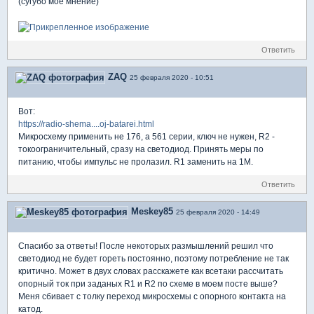
(сугубо мое мнение)
Ответить
ZAQ
25 февраля 2020 - 10:51
Вот:
https://radio-shema....oj-batarei.html
Микросхему применить не 176, а 561 серии, ключ не нужен, R2 -
токоограничительный, сразу на светодиод. Принять меры по
питанию, чтобы импульс не пролазил. R1 заменить на 1M.
Ответить
Meskey85
25 февраля 2020 - 14:49
Спасибо за ответы! После некоторых размышлений решил что
светодиод не будет гореть постоянно, поэтому потребление не так
критично. Может в двух словах расскажете как всетаки рассчитать
опорный ток при заданых R1 и R2 по схеме в моем посте выше?
Меня сбивает с толку переход микросхемы с опорного контакта на
катод.