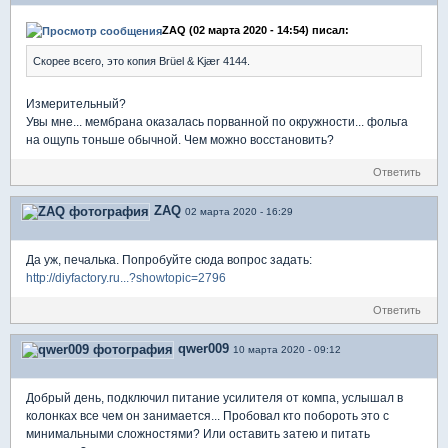
ZAQ (02 марта 2020 - 14:54) писал:
Скорее всего, это копия Brüel & Kjær 4144.
Измерительный?
Увы мне... мембрана оказалась порванной по окружности... фольга
на ощупь тоньше обычной. Чем можно восстановить?
Ответить
ZAQ
02 марта 2020 - 16:29
Да уж, печалька. Попробуйте сюда вопрос задать:
http://diyfactory.ru...?showtopic=2796
Ответить
qwer009
10 марта 2020 - 09:12
Добрый день, подключил питание усилителя от компа, услышал в
колонках все чем он занимается... Пробовал кто побороть это с
минимальными сложностями? Или оставить затею и питать