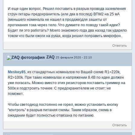
И еще один вопрос. Решил поставить в разрыв провода заземления
струн гитары предохранитель (или два в послед) ВПМ2 на 25 мА
(меньшего номинала не нашел в продаже)для зашиты от
протекания тока через тело. Что думаете по поводу такой идеи?
Будит ли это работать? Моего знакомого года два назад так ударило
током что были ожоги на руках, когда решил поправить микрофон.
Ответить
ZAQ
25 февраля 2020 - 22:10
Meskey85
, из стандартных номиналов по Вашей схеме R1=220k,
R2=100k. При таких номиналах и напряжении 8.4В по идее должен
уже погасать. Можно вместо этих резисторов поставить триммер на
500к и подстроить точнее. С предохранителем не стоит: не
поможет.
Чтобы светодиод постоянно не горел, можно установить кнопку
"контроль" в разрыв питания схемы. Таким образом, схема в
ожидании будет полностью отвязана по питанию.
Ответить