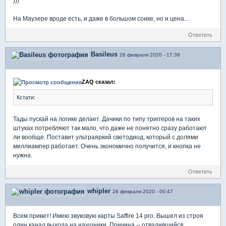
)))
На Маузере вроде есть, и даже в большом соике, но и цена...
Ответить
Basileus
26 февраля 2020 - 17:38
ZAQ сказал:
Кстати:
Тады пускай на логике делает. Дачики по типу триггеров на таких
штуках потребляют так мало, что даже не понятно сразу работают
ли вообще. Поставит ультраяркий светодиод, который с долями
миллиампер работает. Очень экономично получится, и кнопка не
нужна.
Ответить
whipler
28 февраля 2020 - 00:47
Всем привет! Имею звуковую карты Saffire 14 pro. Вышел из строя
один канал выхода на наушники. Причина -- отвалившийся