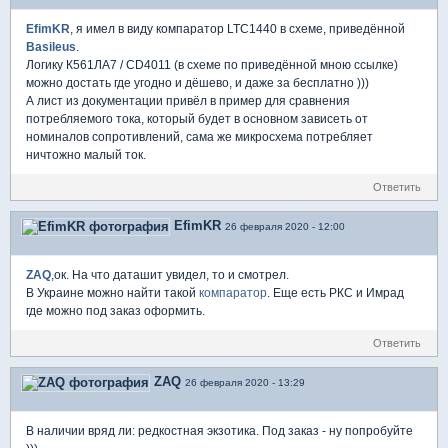
EfimKR
, я имел в виду компаратор LTC1440 в схеме, приведённой
Basileus
.
Логику К561ЛА7 / CD4011 (в схеме по приведённой мною ссылке)
можно достать где угодно и дёшево, и даже за бесплатно )))
А лист из документации привёл в пример для сравнения
потребляемого тока, который будет в основном зависеть от
номиналов сопротивлений, сама же микросхема потребляет
ничтожно малый ток.
Ответить
EfimKR
26 февраля 2020 - 12:00
ZAQ
,ок. На что даташит увидел, то и смотрел.
В Украине можно найти такой
компаратор
. Еще есть РКС и Имрад
где можно под заказ оформить.
Ответить
ZAQ
26 февраля 2020 - 13:29
В наличии вряд ли: редкостная экзотика. Под заказ - ну попробуйте