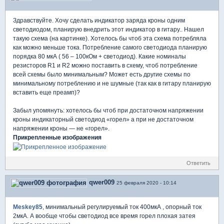
Здравствуйте. Хочу сделать индикатор заряда кроны одним
светодиодом, планирую внедрить этот индикатор в гитару.. Нашел
такую схема (на картинке). Хотелось бы чтоб эта схема потребляла
как можно меньше тока. Потребление самого светодиода планирую
порядка 80 мкА ( 56 – 100кОм + светодиод). Какие номиналы
резисторов R1 и R2 можно поставить в схему, чтоб потребление
всей схемы было минимальным? Может есть другие схемы по
минимальному потреблению и не шумные (так как в гитару планирую
вставить еще преамп)?
Забыл упомянуть: хотелось бы чтоб при достаточном напряжении
кроны индикаторный светодиод «горел» а при не достаточном
напряжении кроны — не «горел».
Прикрепленные изображения
Ответить
qwer009
25 февраля 2020 - 10:14
Meskey85
, минимальный регулируемый ток 400мкА , опорный ток
2мкА. А вообще чтобы светодиод все время горел плохая затея