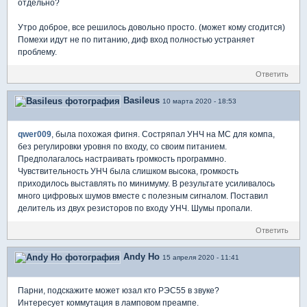
отдельно?
Утро доброе, все решилось довольно просто. (может кому сгодится)
Помехи идут не по питанию, диф вход полностью устраняет
проблему.
Ответить
Basileus
10 марта 2020 - 18:53
qwer009
, была похожая фигня. Состряпал УНЧ на МС для компа,
без регулировки уровня по входу, со своим питанием.
Предполагалось настраивать громкость программно.
Чувствительность УНЧ была слишком высока, громкость
приходилось выставлять по минимуму. В результате усиливалось
много цифровых шумов вместе с полезным сигналом. Поставил
делитель из двух резисторов по входу УНЧ. Шумы пропали.
Ответить
Andy Ho
15 апреля 2020 - 11:41
Парни, подскажите может юзал кто РЭС55 в звуке?
Интересует коммутация в ламповом преампе.