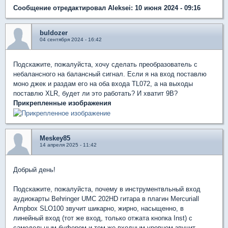
Сообщение отредактировал Aleksei: 10 июня 2024 - 09:16
buldozer
04 сентября 2024 - 16:42
Подскажите, пожалуйста, хочу сделать преобразователь с
небалансного на балансный сигнал. Если я на вход поставлю
моно джек и раздам его на оба входа TL072, а на выходы
поставлю XLR, будет ли это работать? И хватит 9В?
Прикрепленные изображения
Meskey85
14 апреля 2025 - 11:42
Добрый день!
Подскажите, пожалуйста, почему в инструментвльный вход
аудиокарты Behringer UMC 202HD гитара в плагин Mercuriall
Ampbox SLO100 звучит шикарно, жирно, насыщенно, в
линейный вход (тот же вход, только отжата кнопка Inst) с
самодельным буфером и тем же входным уровнем звучит