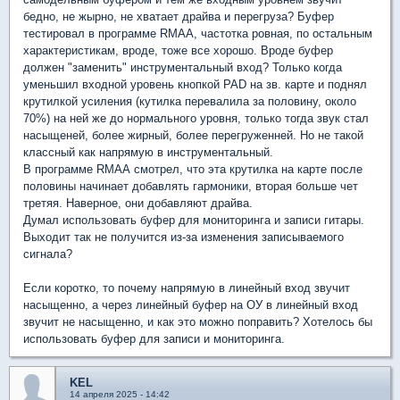
бедно, не жырно, не хватает драйва и перегруза? Буфер
тестировал в программе RMAA, частотка ровная, по остальным
характеристикам, вроде, тоже все хорошо. Вроде буфер
должен "заменить" инструментальный вход? Только когда
уменьшил входной уровень кнопкой PAD на зв. карте и поднял
крутилкой усиления (кутилка перевалила за половину, около
70%) на ней же до нормального уровня, только тогда звук стал
насыщеней, более жирный, более перегруженней. Но не такой
классный как напрямую в инструментальный.
В программе RMAA смотрел, что эта крутилка на карте после
половины начинает добавлять гармоники, вторая больше чет
третяя. Наверное, они добавляют драйва.
Думал использовать буфер для мониторинга и записи гитары.
Выходит так не получится из-за изменения записываемого
сигнала?
Если коротко, то почему напрямую в линейный вход звучит
насыщенно, а через линейный буфер на ОУ в линейный вход
звучит не насыщенно, и как это можно поправить? Хотелось бы
использовать буфер для записи и мониторинга.
KEL
14 апреля 2025 - 14:42