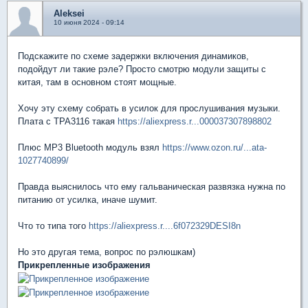
Aleksei
10 июня 2024 - 09:14
Подскажите по схеме задержки включения динамиков,
подойдут ли такие рэле? Просто смотрю модули защиты с
китая, там в основном стоят мощные.
Хочу эту схему собрать в усилок для прослушивания музыки.
Плата с TPA3116 такая
https://aliexpress.r...000037307898802
Плюс MP3 Bluetooth модуль взял
https://www.ozon.ru/...ata-
1027740899/
Правда выяснилось что ему гальваническая развязка нужна по
питанию от усилка, иначе шумит.
Что то типа того
https://aliexpress.r....6f072329DESI8n
Но это другая тема, вопрос по рэлюшкам)
Прикрепленные изображения