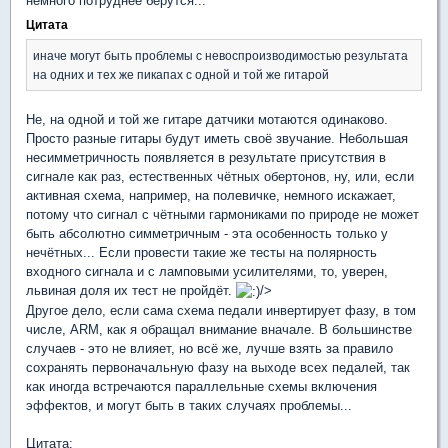
немного потруднее берутся...
Цитата
иначе могут быть проблемы с невоспроизводимостью результата
на одних и тех же пикапах с одной и той же гитарой
Не, на одной и той же гитаре датчики мотаются одинаково.
Просто разные гитары будут иметь своё звучание. Небольшая
несимметричность появляется в результате присутствия в
сигнале как раз, естественных чётных обертонов, ну, или, если
активная схема, например, на полевичке, немного искажает,
потому что сигнал с чётными гармониками по природе не может
быть абсолютно симметричным - эта особенность только у
нечётных... Если провести такие же тесты на полярность
входного сигнала и с ламповыми усилителями, то, уверен,
львиная доля их тест не пройдёт.
/>
Другое дело, если сама схема педали инвертирует фазу, в том
числе, ARM, как я обращал внимание вначале. В большинстве
случаев - это не влияет, но всё же, лучше взять за правило
сохранять первоначальную фазу на выходе всех педалей, так
как иногда встречаются параллельные схемы включения
эффектов, и могут быть в таких случаях проблемы...
Цитата: