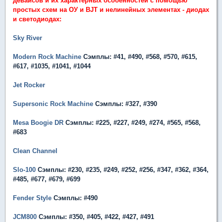
девайсов и их характерных особенностей с помощью
простых схем на ОУ и BJT и нелинейных элементах - диодах
и светодиодах:
Sky River
Modern Rock Machine
Сэмплы: #41, #490, #568, #570, #615,
#617, #1035, #1041, #1044
Jet Rocker
Supersonic Rock Machine
Сэмплы: #327, #390
Mesa Boogie DR
Сэмплы: #225, #227, #249, #274, #565, #568,
#683
Clean Channel
Slo-100
Сэмплы: #230, #235, #249, #252, #256, #347, #362, #364,
#485, #677, #679, #699
Fender Style
Сэмплы: #490
JCM800
Сэмплы: #350, #405, #422, #427, #491