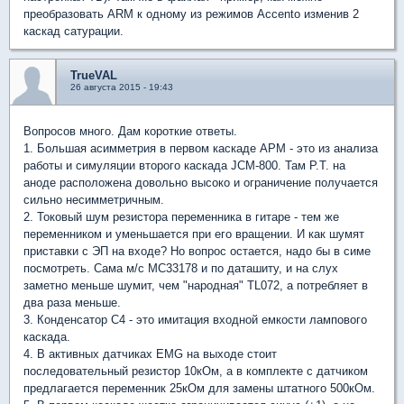
преобразовать ARM к одному из режимов Accento изменив 2
каскад сатурации.
TrueVAL
26 августа 2015 - 19:43
Вопросов много. Дам короткие ответы.
1. Большая асимметрия в первом каскаде АРМ - это из анализа
работы и симуляции второго каскада JCM-800. Там Р.Т. на
аноде расположена довольно высоко и ограничение получается
сильно несимметричным.
2. Токовый шум резистора переменника в гитаре - тем же
переменником и уменьшается при его вращении. И как шумят
приставки с ЭП на входе? Но вопрос остается, надо бы в симе
посмотреть. Сама м/с МС33178 и по даташиту, и на слух
заметно меньше шумит, чем "народная" TL072, а потребляет в
два раза меньше.
3. Конденсатор С4 - это имитация входной емкости лампового
каскада.
4. В активных датчиках EMG на выходе стоит
последовательный резистор 10кОм, а в комплекте с датчиком
предлагается переменник 25кОм для замены штатного 500кОм.