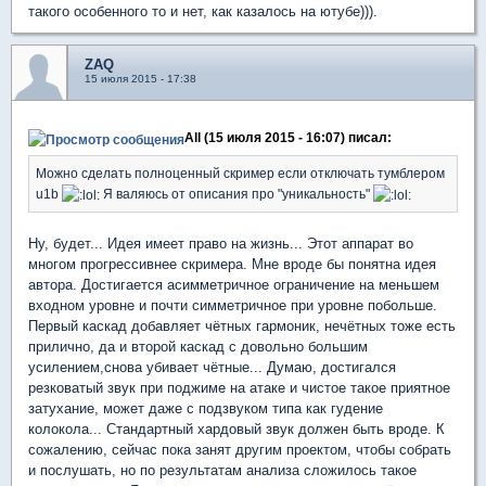
такого особенного то и нет, как казалось на ютубе))).
ZAQ
15 июля 2015 - 17:38
All (15 июля 2015 - 16:07) писал:
Можно сделать полноценный скример если отключать тумблером
u1b
Я валяюсь от описания про "уникальность"
Ну, будет... Идея имеет право на жизнь... Этот аппарат во
многом прогрессивнее скримера. Мне вроде бы понятна идея
автора. Достигается асимметричное ограничение на меньшем
входном уровне и почти симметричное при уровне побольше.
Первый каскад добавляет чётных гармоник, нечётных тоже есть
прилично, да и второй каскад с довольно большим
усилением,снова убивает чётные... Думаю, достигался
резковатый звук при поджиме на атаке и чистое такое приятное
затухание, может даже с подзвуком типа как гудение
колокола... Стандартный хардовый звук должен быть вроде. К
сожалению, сейчас пока занят другим проектом, чтобы собрать
и послушать, но по результатам анализа сложилось такое