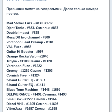
Превышен лимит на гиперссылки. Далее только номера
постов.
Mad Stoker Fuzz - #830, #1768
Djent Tonic - #833. Сэмплы: #837
Double Impact - #838
Mesa DR two channel - #900
Vorchoon Lead Preamp - #918
VAL Fuzz - #958
Guitar Hi-Booster - #997
Orange RockerVerb - #1040
Troyka - #1108 Семпл - #1120
Vorchoon Fuzz - #1222
Greeny - #1265 Семпл - #1303
Сornish Fryer - #1324
5-band Guitar EQ - #1363
6-band Guitar EQ - #1411
Blues Tone Machine - #1448, #1695
DELIVERANCE - #1491 Семплы: #1493
SmallBox - #1555 Семпл - #1564
Diezel VH4 - #1605 Семпл - #1605
VibroJazz - #1697 Cемпл - #1699