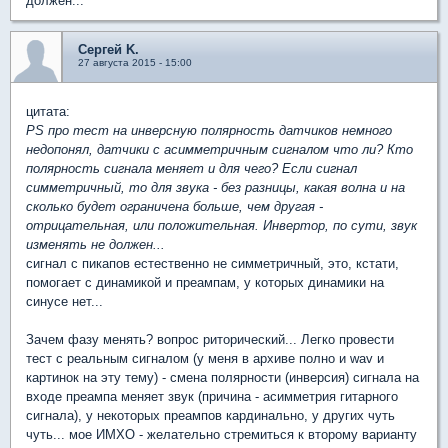
должен...
Сергей K.
27 августа 2015 - 15:00
цитата:
PS про тест на инверсную полярность датчиков немного
недопонял, датчики с асимметричным сигналом что ли? Кто
полярность сигнала меняет и для чего? Если сигнал
симметричный, то для звука - без разницы, какая волна и на
сколько будет ограничена больше, чем другая -
отрицательная, или положительная. Инвертор, по сути, звук
изменять не должен...
сигнал с пикапов естественно не симметричный, это, кстати,
помогает с динамикой и преампам, у которых динамики на
синусе нет...
Зачем фазу менять? вопрос риторический... Легко провести
тест с реальным сигналом (у меня в архиве полно и wav и
картинок на эту тему) - смена полярности (инверсия) сигнала на
входе преампа меняет звук (причина - асимметрия гитарного
сигнала), у некоторых преампов кардинально, у других чуть
чуть... мое ИМХО - желательно стремиться к второму варианту