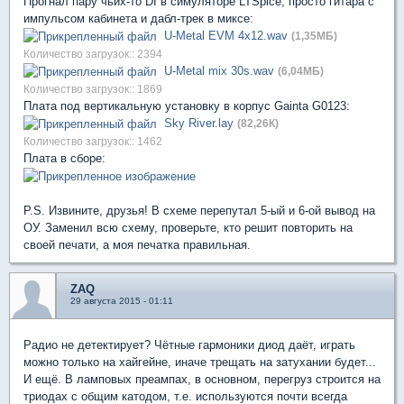
Прогнал пару чьих-то DI в симуляторе LTSpice, просто гитара с
импульсом кабинета и дабл-трек в миксе:
U-Metal EVM 4x12.wav
(1,35МБ)
Количество загрузок:: 2394
U-Metal mix 30s.wav
(6,04МБ)
Количество загрузок:: 1869
Плата под вертикальную установку в корпус Gainta G0123:
Sky River.lay
(82,26К)
Количество загрузок:: 1462
Плата в сборе:
P.S. Извините, друзья! В схеме перепутал 5-ый и 6-ой вывод на
ОУ. Заменил всю схему, проверьте, кто решит повторить на
своей печати, а моя печатка правильная.
ZAQ
29 августа 2015 - 01:11
Радио не детектирует? Чётные гармоники диод даёт, играть
можно только на хайгейне, иначе трещать на затухании будет...
И ещё. В ламповых преампах, в основном, перегруз строится на
триодах с общим катодом, т.е. используются почти всегда