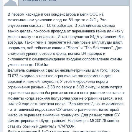
В первом каскаде и без конденсатора в цепи ООС на
максимальном усилении спад по ВЧ где-то с 2кГц. Это
внутренняя емкость TL072 работает. В хайгейновых схемах
важно делать покороче провода от переменника гейна или как у
меня в плату его впаивать. И так получается 84дБ усиления без
возбуда. Такой гейн в пересчете на ламповые амплитуды дают,
например, хай-гейновые каналы "Sharp" и "Trio Sckreamer". Для
снижения уровня сетевого фона, всяких ВЧ наводок и
склонности к самовозбуждению входное сопротивление схемы
уменьшено до 110кОм.
Делитель смещения сделан несимметричным для того, чтобы
TL072 входила в жесткое ограничение одновременно для
верхней и нижней полуволн. У этой микросхемы пороги
ограничения разные - 3.5В по верху и 3.0В снизу, и асимметрия
ограничения давала бы резкие скачки в спектральном составе в
моменты когда верхняя полуволна уже не ограничивается, а на
нижней еще есть жесткая полка. "Зернистость", но не ламповая
- это типичный недостаток ОУ-шного ограничения, на который
никто не обращает внимание почему-то. Для разных типов ОУ
симметрирование будет разным! Например с МС33178 можно
ставить обычный делитель 47/47кОм.
Диод и резистор 5.1кОм на землю - это имитатор работы