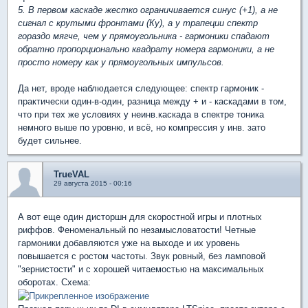
5. В первом каскаде жестко ограничивается синус (+1), а не
сигнал с крутыми фронтами (Ку), а у трапеции спектр
гораздо мягче, чем у прямоугольника - гармоники спадают
обратно пропорционально квадрату номера гармоники, а не
просто номеру как у прямоугольных импульсов.
Да нет, вроде наблюдается следующее: спектр гармоник -
практически один-в-один, разница между + и - каскадами в том,
что при тех же условиях у неинв.каскада в спектре тоника
немного выше по уровню, и всё, но компрессия у инв. зато
будет сильнее.
TrueVAL
29 августа 2015 - 00:16
А вот еще один дисторшн для скоростной игры и плотных
риффов. Феноменальный по незамысловатости! Четные
гармоники добавляются уже на выходе и их уровень
повышается с ростом частоты. Звук ровный, без ламповой
"зернистости" и с хорошей читаемостью на максимальных
оборотах. Схема: