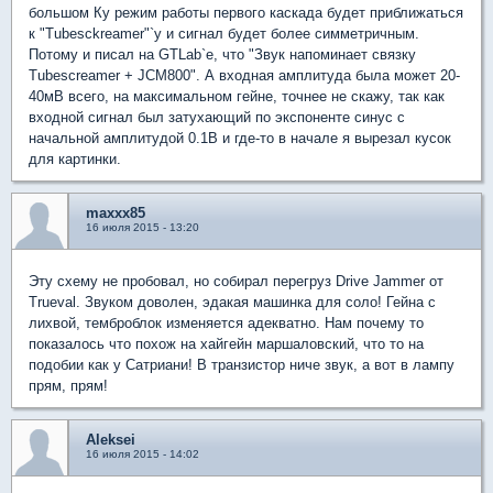
большом Ку режим работы первого каскада будет приближаться
к "Tubesckreamer"`у и сигнал будет более симметричным.
Потому и писал на GTLab`е, что "Звук напоминает связку
Tubescreamer + JCM800". А входная амплитуда была может 20-
40мВ всего, на максимальном гейне, точнее не скажу, так как
входной сигнал был затухающий по экспоненте синус с
начальной амплитудой 0.1В и где-то в начале я вырезал кусок
для картинки.
maxxx85
16 июля 2015 - 13:20
Эту схему не пробовал, но собирал перегруз Drive Jammer от
Trueval. Звуком доволен, эдакая машинка для соло! Гейна с
лихвой, темброблок изменяется адекватно. Нам почему то
показалось что похож на хайгейн маршаловский, что то на
подобии как у Сатриани! В транзистор ниче звук, а вот в лампу
прям, прям!
Aleksei
16 июля 2015 - 14:02