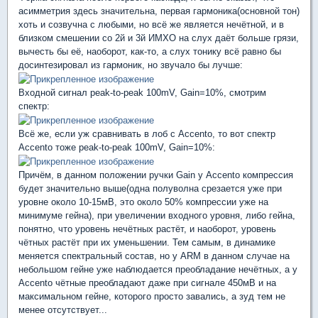
асимметрия здесь значительна, первая гармоника(основной тон)
хоть и созвучна с любыми, но всё же является нечётной, и в
близком смешении со 2й и 3й ИМХО на слух даёт больше грязи,
вычесть бы её, наоборот, как-то, а слух тонику всё равно бы
досинтезировал из гармоник, но звучало бы лучше:
Входной сигнал peak-to-peak 100mV, Gain=10%, смотрим
спектр:
Всё же, если уж сравнивать в лоб с Accento, то вот спектр
Accento тоже peak-to-peak 100mV, Gain=10%:
Причём, в данном положении ручки Gain у Accento компрессия
будет значительно выше(одна полуволна срезается уже при
уровне около 10-15мВ, это около 50% компрессии уже на
минимуме гейна), при увеличении входного уровня, либо гейна,
понятно, что уровень нечётных растёт, и наоборот, уровень
чётных растёт при их уменьшении. Тем самым, в динамике
меняется спектральный состав, но у ARM в данном случае на
небольшом гейне уже наблюдается преобладание нечётных, а у
Accento чётные преобладают даже при сигнале 450мВ и на
максимальном гейне, которого просто завались, а зуд тем не
менее отсутствует...