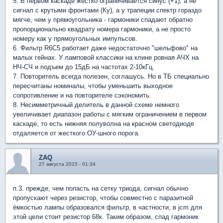
5. В первом каскаде жестко ограничивается синус (+1), а не
сигнал с крутыми фронтами (Ку), а у трапеции спектр гораздо
мягче, чем у прямоугольника - гармоники спадают обратно
пропорционально квадрату номера гармоники, а не просто
номеру как у прямоугольных импульсов.
6. Фильтр R6C5 работает даже недостаточно "шельфово" на
малых гейнах. У ламповой классики на клине ровная АЧХ на
НЧ-СЧ и подъем до 15дБ на частотах 2-10кГц.
7. Повторитель всегда полезен, соглашусь. Но в ТБ специально
пересчитаны номиналы, чтобы уменьшить выходное
сопротивление и на повторителе сэкономить.
8. Несимметричный делитель в данной схеме немного
увеличивает диапазон работы с мягким ограничением в первом
каскаде, то есть нижняя полуволна на красном светодиоде
отдаляется от жесткого ОУ-шного порога.
ZAQ
27 августа 2015 - 01:34
п.3. прежде, чем попасть на сетку триода, сигнал обычно
пропускают через резистор, чтобы совместно с паразитной
ёмкостью лампы образовался фильтр, в частности, в jcm для
этой цели стоит резистор 68к. Таким образом, спад гармоник