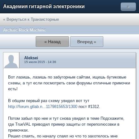
Академия гитарной электроники
»
« Вернуться к Транзисторные
Archaic Rock Machine
« Назад
Вперед »
Aleksei
15 июля 2015 - 14:36
Вот лазишь, лазишь по забугорным сайтам, ищешь бутиковые
схемы, а тут если посмотреть свои форумы отличные примочки
есть!
В общем первый раз схему увидел вот тут
http://forum.gtlab.n...1179815653/1300
пост #1312.
Потом забыл про нее и тут снова увидел в теме Подскажите,
где TrueVAL приводил пример защиты от переполюсовки в
примочках.
Решил спаять, по началу спаял но что то захотелось мне