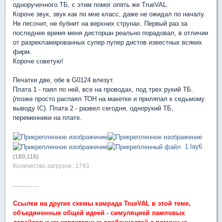
одноручечного ТБ, с этим помог опять же TrueVAL.
Короче звук, звук как по мне класс, даже не ожидал по началу.
Не песочит, не бубнит на верхних струнах. Первый раз за
последнее время меня дисторшн реально порадовал, в отличии
от разрекламированных супер пупер дистов известных всяких
фирм.
Короче советую!
Печатки две, обе в G0124 влезут.
Плата 1 - паял по ней, все на проводах, под трех рукий ТБ.
(позже просто распаял ТОН на макетке и приляпал к седьмому
выводу IC). Плата 2 - развел сегодня, однорукий ТБ,
переменники на плате.
1.lay6
(180,11К)
Количество загрузок:: 1743
.............
Ссылки на другие схемы камрада
TrueVAL
в этой теме,
объединенные общей идеей - симуляцией ламповых