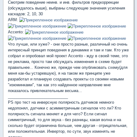
Смотрим поведение неинв. и инв. фильтров предкоррекции
(обсуждалось выше), выбраны следующие значения усиления
каскадов: 2, 10, 30
ARM:
Accento:
Что лучше, или хуже? - они просто разные, различный но очень
интересный принцип поведения в динамике и там и там. Кто уже
собрал и опробовал мой проект Accento - жду в своей теме, это
не реклама, просто там обсуждать изменения в схеме будет
правильнее... Конечно же, прежде чем опубликовать схему(для
меня как-бы устаревшую), я на таком же принципе уже
разработал и планирую создавать проекты со своими новыми
"изюминками", так как это найденное направление мне
показалось привлекательным весьма...
____________________________
PS про тест на инверсную полярность датчиков немного
недопонял, датчики с асимметричным сигналом что ли? Кто
полярность сигнала меняет и для чего? Если сигнал
симметричный, то для звука - без разницы, какая волна и на
сколько будет ограничена больше, чем другая - отрицательная,
или положительная. Инвертор, по сути, звук изменять не