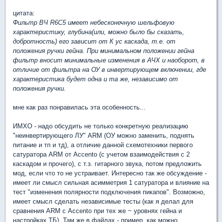
цитата:
Фильтр ВЧ R6С5 имеет небесконечную шельфовую
характеристику, глубина(или, можно было бы сказать,
добротность) его зависит от К ус каскада, т.е. от
положения ручки гейна. При минимальном положении гейна
фильтр вносит минимальные изменения в АЧХ и наоборот, в
отличие от фильтра на ОУ в инвертирующем включении, где
характеристика будет одна и та же, независимо от
положения ручки.
мне как раз понравилась эта особенность...
ИМХО - надо обсудить не только конкретную реализацию
"неинвертирующего ЛУ" ARM (ОУ можно заменить, поднять
питание и тп и тд), а отличие данной схемотехники первого
сатуратора ARM от Accento (с учетом взаимодействия с 2
каскадом и прочего), с т.з. гитарного звука, потом предложить
мод, если что то не устраивает. Интересно так же обсуждение -
имеет ли смысл сильная асимметрия 1 сатуратора и влияние на
тест "изменения полярности подключения пикапов". Возможно,
имеет смысл сделать независимые тесты (как я делал для
сравнения ARM с Accento при тех же ~ уровнях гейна и
настройках ТБ). Там же в файлах - пример, как можно