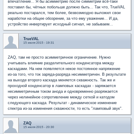
впечатление... Я бы асимметрию после симметрии всё-таки
поставил бы, чётных побольше должно быть... Так что, TrueVAL
реально постарался, тем более, безвозмездно выложил свои
наработки на общее обозрение, за что ему уважение... И да,
устройство инвертирует исходный сигнал, не забываем...
TrueVAL
15 июля 2015 - 19:31
ZAQ, там не просто асимметричное ограничение. Нужно
учитывать влияние разделительного конденсатора между
каскадами. На нем появляется некое постоянное напряжение
из-за того, что ток заряда-разряда несимметричен. В результате
на выходе второго каскада меняется скважность. Так же и
проходной конденсатор в ламповых каскадах - заряжается
несимметричным током анода и одновременно разряжается
через нелинейное сопротивление между сеткой и катодом
следующего каскада. Результат - динамическое изменение
спектра из-за изменения скважности, то есть "ламповый звук".
ZAQ
15 июля 2015 - 20:30