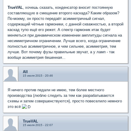
TrueVAL
, хочешь сказать, конденсатор вносит постоянную
составляющую в смещение второго каскада? Каким образом?
По-моему, он просто передаёт асимметричный сигнал,
содержащий чётные гармоники, с данной скважностью, а второй
каскад тупо ещё его режет. А спектр гармоник итак будет
меняеться при динамическом изменении амплитуды сигнала на
несимметричном ограничении. Лучше всего, когда ограничение
полностью асимметричное, и чем сильнее, асимметрия, тем
лучше. Вот почему фузы правильные звучат, а у ламп - так
вообще асимметрия бешенная...
All
15 июля 2015 - 20:46
Я ничего против педали не имею, тем более местного
производства (люблю следить за тем как разрабатываются
схемы и затем совершенствуются), просто повеселило немного
это всё
TrueVAL
15 июля 2015 - 22:07