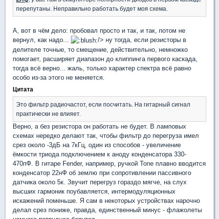
перепутаны. Неправильно работать будет моя схема.
А, вот в чём дело: пробовал просто и так, и так, потом не
вернул, как надо...
/> ну тогда, если резисторы в
делителе точные, то смещение, действительно, немножко
помогает, расширяет диапазон до клиппинга первого каскада,
тогда всё верно... жаль, только характер спектра всё равно
особо из-за этого не меняется.
Цитата
Это фильтр радиочастот, если посчитать. На гитарный сигнал
практически не влияет.
Верно, а без резистора он работать не будет. В ламповых
схемах нередко делают так, чтобы фильтр до перегруза имел
срез около -3дБ на 7кГц, один из способов - увеличение
ёмкости триода подключением к аноду конденсатора 330-
470пФ. В гитаре Fender, например, ручкой Tone плавно вводится
конденсатор 22нФ об землю при сопротивлении пассивного
датчика около 5к. Звучит перегруз гораздо мягче, на слух
высших гармоник поубавляется, интермодуляционных
искажений поменьше. Я сам в некоторых устройствах нарочно
делал срез пониже, правда, единственный минус - флажолеты