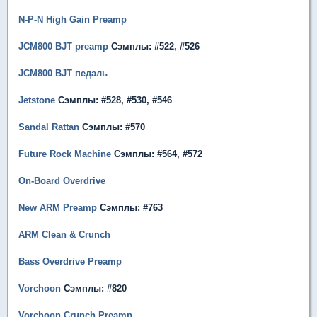
N-P-N High Gain Preamp
JCM800 BJT preamp
Сэмплы: #522, #526
JCM800 BJT педаль
Jetstone
Сэмплы: #528, #530, #546
Sandal Rattan
Сэмплы: #570
Future Rock Machine
Сэмплы: #564, #572
On-Board Overdrive
New ARM Preamp
Сэмплы: #763
ARM Clean & Crunch
Bass Overdrive Preamp
Vorchoon
Сэмплы: #820
Vorchoon Crunch Preamp