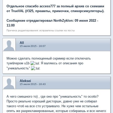
Отдельное спасибо access777 за полный архив со схемами
от TrueVAL (#325, преампы, примочки, спикерсимуляторы).
Сообщение отредактировал NorthZyklon: 09 июня 2022 -
11:00
Причина редактирования: исправлены ссылки на посты
All
15 июля 2015 - 16:07
Можно сделать полноценный скример если отключать
тумблером u1b
Я валяюсь от описания про
"уникальность"
Aleksei
15 июля 2015 - 16:43
А чего смешного то) , где оно про "уникальность" то особо?
Просто реально хороший дисторшн, давно уже не собирал
такого чтоб на все сто устраивало. Не хуже чем остальные
опять же разрекламированные, которые собираешь и все ничего