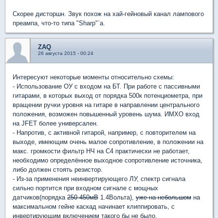
Скорее дисторшн. Звук похож на хай-гейновый канал лампового
преампа, что-то типа "Sharp"`а.
ZAQ
26 августа 2015 - 00:24
Интересуют некоторые моменты относительно схемы:
- Использование ОУ с входом на БТ. При работе с пассивными
гитарами, в которых выход от порядка 500к потенциометра, при
вращении ручки уровня на гитаре в направлении центрального
положения, возможен повышенный уровень шума. ИМХО вход
на JFET более универсален.
- Напротив, с активной гитарой, например, с повторителем на
выходе, имеющим очень малое сопротивление, в положении на
макс. громкости фильтр НЧ на С4 практически не работает,
необходимо определённое выходное сопротивление источника,
либо должен стоять резистор.
- Из-за применения неинвертирующего ЛУ, спектр сигнала
сильно портится при входном сигнале с мощных
датчиков(порядка
250-450мВ
1.4Вольта),
уже на небольшом
на
максимальном гейне каскад начинает клиппировать, с
инвертирующим включением такого бы не было.