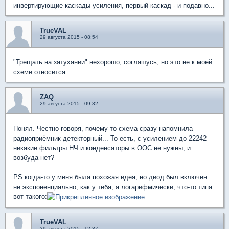
инвертирующие каскады усиления, первый каскад - и подавно...
TrueVAL
29 августа 2015 - 08:54
"Трещать на затухании" нехорошо, соглашусь, но это не к моей
схеме относится.
ZAQ
29 августа 2015 - 09:32
Понял. Честно говоря, почему-то схема сразу напомнила
радиоприёмник детекторный... То есть, с усилением до 22242
никакие фильтры НЧ и конденсаторы в ООС не нужны, и
возбуда нет?
_________________________
PS когда-то у меня была похожая идея, но диод был включен
не экспоненциально, как у тебя, а логарифмически; что-то типа
вот такого:
TrueVAL
29 августа 2015 - 12:37