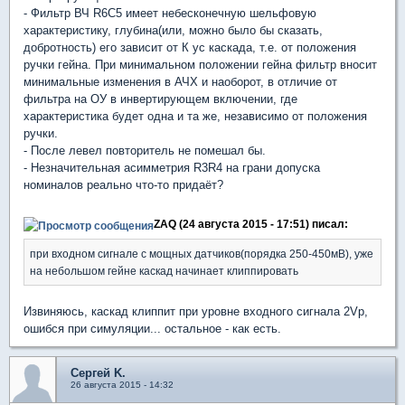
- Фильтр ВЧ R6С5 имеет небесконечную шельфовую
характеристику, глубина(или, можно было бы сказать,
добротность) его зависит от К ус каскада, т.е. от положения
ручки гейна. При минимальном положении гейна фильтр вносит
минимальные изменения в АЧХ и наоборот, в отличие от
фильтра на ОУ в инвертирующем включении, где
характеристика будет одна и та же, независимо от положения
ручки.
- После левел повторитель не помешал бы.
- Незначительная асимметрия R3R4 на грани допуска
номиналов реально что-то придаёт?
ZAQ (24 августа 2015 - 17:51) писал:
при входном сигнале с мощных датчиков(порядка 250-450мВ), уже
на небольшом гейне каскад начинает клиппировать
Извиняюсь, каскад клиппит при уровне входного сигнала 2Vp,
ошибся при симуляции... остальное - как есть.
Сергей K.
26 августа 2015 - 14:32