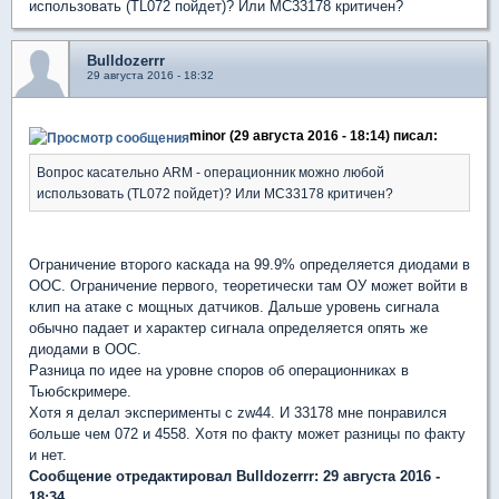
использовать (TL072 пойдет)? Или МС33178 критичен?
Bulldozerrr
29 августа 2016 - 18:32
minor (29 августа 2016 - 18:14) писал:
Вопрос касательно ARM - операционник можно любой
использовать (TL072 пойдет)? Или МС33178 критичен?
Ограничение второго каскада на 99.9% определяется диодами в
ООС. Ограничение первого, теоретически там ОУ может войти в
клип на атаке с мощных датчиков. Дальше уровень сигнала
обычно падает и характер сигнала определяется опять же
диодами в ООС.
Разница по идее на уровне споров об операционниках в
Тьюбскримере.
Хотя я делал эксперименты с zw44. И 33178 мне понравился
больше чем 072 и 4558. Хотя по факту может разницы по факту
и нет.
Сообщение отредактировал Bulldozerrr: 29 августа 2016 -
18:34