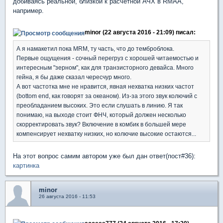
добиваясь реальной, близкой к расчётной АЧХ в RMAA,
например.
minor (22 августа 2016 - 21:09) писал:
А я намакетил пока MRM, ту часть, что до темброблока.
Первые ощущения - сочный перегруз с хорошей читаемостью и
интересным "зерном", как для транзисторного девайса. Много
гейна, я бы даже сказал чересчур много.
А вот частотка мне не нравится, явная нехватка низких частот
(bottom end, как говорят за океаном). Из-за этого звук колючий с
преобладанием высоких. Это если слушать в линию. Я так
понимаю, на выходе стоит ФНЧ, который должен несколько
скорректировать звук? Включение в комбик в большей мере
компенсирует нехватку низких, но колючие высокие остаются...
На этот вопрос самим автором уже был дан ответ(пост#36):
картинка
minor
26 августа 2016 - 11:53