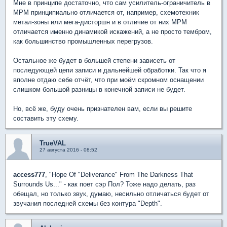
Мне в принципе достаточно, что сам усилитель-ограничитель в
МРМ принципиально отличается от, например, схемотехник
метал-зоны или мега-дисторшн и в отличие от них МРМ
отличается именно динамикой искажений, а не просто тембром,
как большинство промышленных перегрузов.
Остальное же будет в большей степени зависеть от
последующей цепи записи и дальнейшей обработки. Так что я
вполне отдаю себе отчёт, что при моём скромном оснащении
слишком большой разницы в конечной записи не будет.
Но, всё же, буду очень признателен вам, если вы решите
составить эту схему.
TrueVAL
27 августа 2016 - 08:52
access777
, "Hope Of "Deliverance" From The Darkness That
Surrounds Us..." - как поет сэр Пол? Тоже надо делать, раз
обещал, но только звук, думаю, несильно отличаться будет от
звучания последней схемы без контура "Depth".