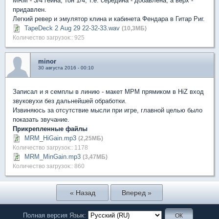
MRM - 3/4 гейна, тон 1/4, т.е. середина - добавлена, а верх -
придавлен.
Легкий ревер и эмулятор клина и кабинета Фендара в Гитар Риг.
TapeDeck 2 Aug 29 22-32-33.wav
(10,3МБ)
Количество загрузок:: 925
minor
30 августа 2016 - 00:10
Записал и я семплы в линию - макет МРМ прямиком в HiZ вход
звуковухи без дальнейшей обработки.
Извиняюсь за отсутствие мысли при игре, главной целью было
показать звучание.
Прикрепленные файлы
MRM_HiGain.mp3
(2,25МБ)
Количество загрузок:: 1178
MRM_MinGain.mp3
(3,47МБ)
Количество загрузок:: 860
« Назад
Вперед »
Полная версия
Язык: