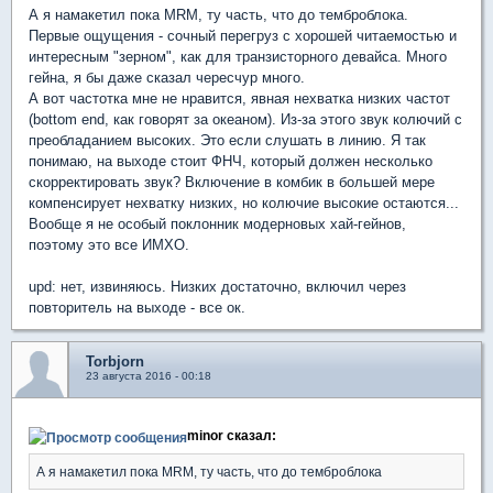
А я намакетил пока MRM, ту часть, что до темброблока.
Первые ощущения - сочный перегруз с хорошей читаемостью и
интересным "зерном", как для транзисторного девайса. Много
гейна, я бы даже сказал чересчур много.
А вот частотка мне не нравится, явная нехватка низких частот
(bottom end, как говорят за океаном). Из-за этого звук колючий с
преобладанием высоких. Это если слушать в линию. Я так
понимаю, на выходе стоит ФНЧ, который должен несколько
скорректировать звук? Включение в комбик в большей мере
компенсирует нехватку низких, но колючие высокие остаются...
Вообще я не особый поклонник модерновых хай-гейнов,
поэтому это все ИМХО.
upd: нет, извиняюсь. Низких достаточно, включил через
повторитель на выходе - все ок.
Torbjorn
23 августа 2016 - 00:18
minor сказал:
А я намакетил пока MRM, ту часть, что до темброблока