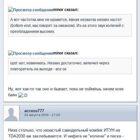
minor сказал:
А вот частотка мне не нравится, явная нехватка низких частот
(bottom end, как говорят за океаном). Из-за этого звук колючий с
преобладанием высоких.
minor сказал:
upd: нет, извиняюсь. Низких достаточно, включил через
повторитель на выходе - все ок
Ну, вот как-то так оно и бывает, пока не поймёшь зачем козе
баян
access777
24 августа 2016 - 17:20
Низа столько, что низастый самодельный комбик ИТУН на
TDA2030 аж захлебывается. И нифига не "колюче" и песка -