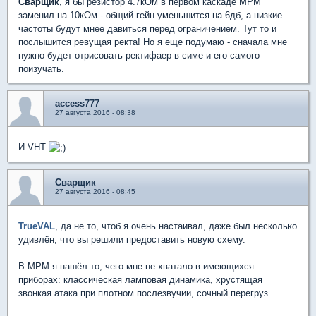
Сварщик
, я бы резистор 4.7кОм в первом каскаде МРМ
заменил на 10кОм - общий гейн уменьшится на 6дб, а низкие
частоты будут мнее давиться перед ограничением. Тут то и
послышится ревущая ректа! Но я еще подумаю - сначала мне
нужно будет отрисовать ректифаер в симе и его самого
поизучать.
access777
27 августа 2016 - 08:38
И VHT
Сварщик
27 августа 2016 - 08:45
TrueVAL
, да не то, чтоб я очень настаивал, даже был несколько
удивлён, что вы решили предоставить новую схему.
В МРМ я нашёл то, чего мне не хватало в имеющихся
приборах: классическая ламповая динамика, хрустящая
звонкая атака при плотном послезвучии, сочный перегруз.