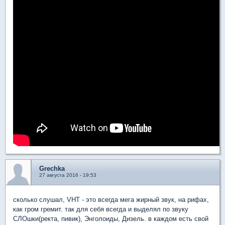
Grechka
27 августа 2016 - 19:53
сколько слушал, VHT - это всегда мега жирный звук, на рифах,
как гром гремит. так для себя всегда и выделял по звуку
СЛОшки(ректа, пивик), Энголоиды, Дизель. в каждом есть свой