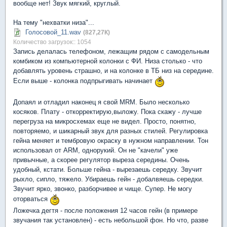
вообще нет! Звук мягкий, круглый.
На тему "нехватки низа"...
Голосовой_11.wav
(827,27К)
Количество загрузок:: 1054
Запись делалась телефоном, лежащим рядом с самодельным
комбиком из компьютерной колонки с ФИ. Низа столько - что
добавлять уровень страшно, и на колонке в ТБ низ на середине.
Если выше - колонка подпрыгивать начинает
Допаял и отладил наконец я свой MRM. Было несколько
косяков. Плату - откорректирую,выложу. Пока скажу - лучше
перегруза на микросхемах еще не видел. Просто, понятно,
повторяемо, и шикарный звук для разных стилей. Регулировка
гейна меняет и тембровую окраску в нужном направлении. Тон
использовал от ARM, однорукий. Он не "качели" уже
привычные, а скорее регулятор выреза середины. Очень
удобный, кстати. Больше гейна - вырезаешь середку. Звучит
рыхло, сипло, тяжело. Убираешь гейн - добалвяешь середки.
Звучит ярко, звонко, разборчивее и чище. Супер. Не могу
оторваться
Ложечка дегтя - после положения 12 часов гейн (в примере
звучания так установлен) - есть небольшой фон. Но что, разве