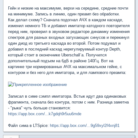
Гейн и низкие на максимуме, верхи на середине, средние почти
на минимуме. Запись в линию, один преамп без обработки.
Как делал схему? Сначала подогнал АЧХ в каждом каскаде,
изменил немного ТБ и добавил имитатор катодного повторителя
перед ним, проверил в звуковом редакторе динамику изменения
спектров для разных входных затухающих синусов и перекинул
один диод из третьего каскада во второй. Потом подумал и
добавил в последний каскад нерегулируемый контур Depth,
который стоит в оконечнике Uberschall`а. Получился
дополнительный подъем на 6дБ в районе 140Гц. Вот на
картинке три нормированных АЧХ на максимальном гейне, с
контуром и без него для имитатора, и для лампового преампа:
Записал в симе сэмпл имитатора. Встык идут два одинаковых
фрагмента, сначала без контура, потом с ним. Разница заметна
- "рыка" чуть больше становится:
https://app.box.com/...k7gdqh9r5uu6mde
Файл сима в LTSpice:
https://app.box.com/...9g59xyl2f4xnj81