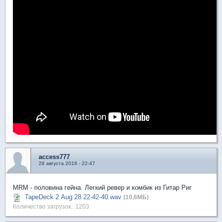
access777
28 августа 2016 - 22:47
MRM - половина гейна. Легкий ревер и комбик из Гитар Риг
TapeDeck 2 Aug 28 22-42-40.wav
(10,6МБ)
Количество загрузок:: 1203