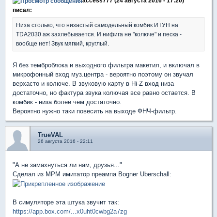
access777 (24 августа 2016 - 17:20)
писал:
Низа столько, что низастый самодельный комбик ИТУН на
TDA2030 аж захлебывается. И нифига не "колюче" и песка -
вообще нет! Звук мягкий, круглый.
Я без темброблока и выходного фильтра макетил, и включал в
микрофонный вход муз.центра - вероятно поэтому он звучал
верхасто и колюче. В звуковую карту в Hi-Z вход низа
достаточно, но фактура звука колючая все равно остается. В
комбик - низа более чем достаточно.
Вероятно нужно таки повесить на выходе ФНЧ-фильтр.
TrueVAL
26 августа 2016 - 22:11
"А не замахнуться ли нам, друзья..."
Сделал из МРМ имитатор преампа Bogner Uberschall:
В симуляторе эта штука звучит так:
https://app.box.com/...x0uht0cwbg2a7zg