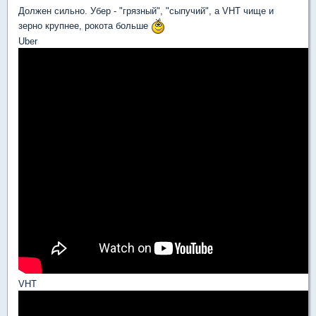
Должен сильно. Убер - "грязный", "сыпучий", а VHT чище и
зерно крупнее, рокота больше
Uber
VHT