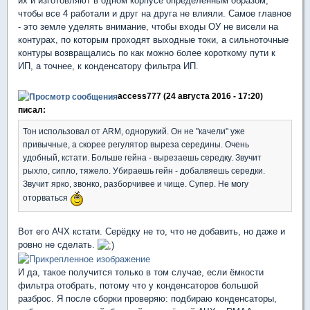
их и изготовляют в одном корпусе определённым образом,
чтобы все 4 работали и друг на друга не влияли. Самое главное
- это земле уделять внимание, чтобы входы ОУ не висели на
контурах, по которым проходят выходные токи, а сильноточные
контуры возвращались по как можно более короткому пути к
ИП, а точнее, к конденсатору фильтра ИП.
access777 (24 августа 2016 - 17:20)
писал:
Тон использовал от ARM, однорукий. Он не "качели" уже
привычные, а скорее регулятор выреза середины. Очень
удобный, кстати. Больше гейна - вырезаешь середку. Звучит
рыхло, сипло, тяжело. Убираешь гейн - добалвяешь середки.
Звучит ярко, звонко, разборчивее и чище. Супер. Не могу
оторваться
Вот его АЧХ кстати. Серёдку не то, что не добавить, но даже и
ровно не сделать.
И да, такое получится только в том случае, если ёмкости
фильтра отобрать, потому что у конденсаторов большой
разброс. Я после сборки проверяю: подбираю конденсаторы,