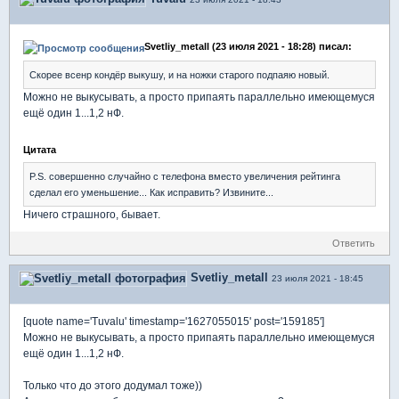
Svetliy_metall (23 июля 2021 - 18:28) писал:
Скорее всенр кондёр выкушу, и на ножки старого подпаяю новый.
Можно не выкусывать, а просто припаять параллельно имеющемуся
ещё один 1...1,2 нФ.
Цитата
P.S. совершенно случайно с телефона вместо увеличения рейтинга
сделал его уменьшение... Как исправить? Извините...
Ничего страшного, бывает.
Ответить
Svetliy_metall
23 июля 2021 - 18:45
[quote name='Tuvalu' timestamp='1627055015' post='159185']
Можно не выкусывать, а просто припаять параллельно имеющемуся
ещё один 1...1,2 нФ.
Только что до этого додумал тоже))