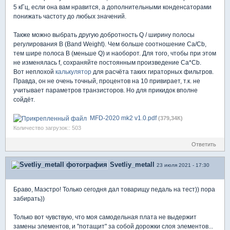
5 кГц, если она вам нравится, а дополнительными конденсаторами
понижать частоту до любых значений.
Также можно выбрать другую добротность Q / ширину полосы
регулирования B (Band Weight). Чем больше соотношение Ca/Cb,
тем шире полоса B (меньше Q) и наоборот. Для того, чтобы при этом
не изменялась f, сохраняйте постоянным произведение Ca*Cb.
Вот неплохой
калькулятор
для расчёта таких гираторных фильтров.
Правда, он не очень точный, процентов на 10 привирает, т.к. не
учитывает параметров транзисторов. Но для прикидок вполне
сойдёт.
MFD-2020 mk2 v1.0.pdf
(379,34К)
Количество загрузок:: 503
Ответить
Svetliy_metall
23 июля 2021 - 17:30
Браво, Маэстро! Только сегодня дал товарищу педаль на тест)) пора
забирать))
Только вот чувствую, что моя самодельная плата не выдержит
замены элементов, и "потащит" за собой дорожки слоя элементов...