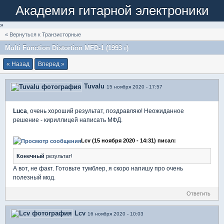
Академия гитарной электроники
»
« Вернуться к Транзисторные
Multi Function Distortion MFD-1 (1993 г)
« Назад
Вперед »
Tuvalu
15 ноября 2020 - 17:57
Luca
, очень хороший результат, поздравляю! Неожиданное
решение - кириллицей написать МФД.
Lcv (15 ноября 2020 - 14:31) писал:
Конечный
результат!
А вот, не факт. Готовьте тумблер, я скоро напишу про очень
полезный мод.
Ответить
Lcv
16 ноября 2020 - 10:03