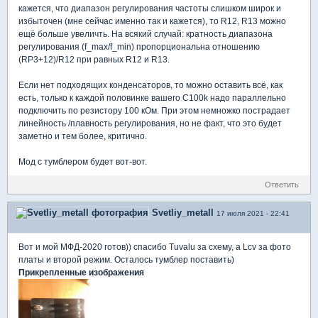
кажется, что диапазон регулирования частоты слишком широк и
избыточен (мне сейчас именно так и кажется), то R12, R13 можно
ещё больше увеличть. На всякий случай: кратность диапазона
регулирования (f_max/f_min) пропорциональна отношению
(RP3+12)/R12 при равных R12 и R13.
Если нет подходящих конденсаторов, то можно оставить всё, как
есть, только к каждой половинке вашего C100k надо параллельно
подключить по резистору 100 кОм. При этом немножко пострадает
линейность /плавность регулирования, но не факт, что это будет
заметно и тем более, критично.
Мод с тумблером будет вот-вот.
Ответить
Svetliy_metall
17 июля 2021 - 22:41
Вот и мой МФД-2020 готов)) спасибо Tuvalu за схему, а Lcv за фото
платы и второй режим. Осталось тумблер поставить)
Прикрепленные изображения