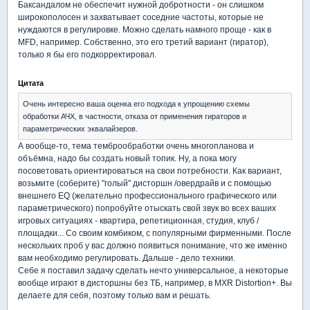
Баксандалом не обеспечит нужной добротности - он слишком
широкополосен и захватывает соседние частоты, которые не
нуждаются в регулировке. Можно сделать намного проще - как в
MFD, например. Собственно, это его третий вариант (гиратор),
только я бы его подкорректировал.
Цитата
Очень интересно ваша оценка его подхода к упрощению схемы
обработки АЧХ, в частности, отказа от применения гираторов и
параметрических эквалайзеров.
А вообще-то, тема темброобработки очень многопланова и
объёмна, надо бы создать новый топик. Ну, а пока могу
посоветовать ориентироваться на свои потребности. Как вариант,
возьмите (соберите) "голый" дисторшн /овердрайв и с помощью
внешнего EQ (желательно профессионального графического или
параметрического) попробуйте отыскать свой звук во всех ваших
игровых ситуациях - квартира, репетиционная, студия, клуб /
площадки... Со своим комбиком, с популярными фирменными. После
нескольких проб у вас должно появиться понимание, что же именно
вам необходимо регулировать. Дальше - дело техники.
Себе я поставил задачу сделать нечто универсальное, а некоторые
вообще играют в дисторшны без ТБ, например, в MXR Distortion+. Вы
делаете для себя, поэтому только вам и решать.