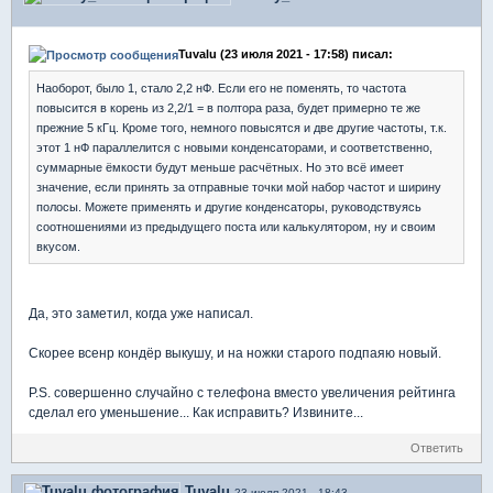
Tuvalu (23 июля 2021 - 17:58) писал:
Наоборот, было 1, стало 2,2 нФ. Если его не поменять, то частота
повысится в корень из 2,2/1 = в полтора раза, будет примерно те же
прежние 5 кГц. Кроме того, немного повысятся и две другие частоты, т.к.
этот 1 нФ параллелится с новыми конденсаторами, и соответственно,
суммарные ёмкости будут меньше расчётных. Но это всё имеет
значение, если принять за отправные точки мой набор частот и ширину
полосы. Можете применять и другие конденсаторы, руководствуясь
соотношениями из предыдущего поста или калькулятором, ну и своим
вкусом.
Да, это заметил, когда уже написал.
Скорее всенр кондёр выкушу, и на ножки старого подпаяю новый.
P.S. совершенно случайно с телефона вместо увеличения рейтинга
сделал его уменьшение... Как исправить? Извините...
Ответить
Tuvalu
23 июля 2021 - 18:43