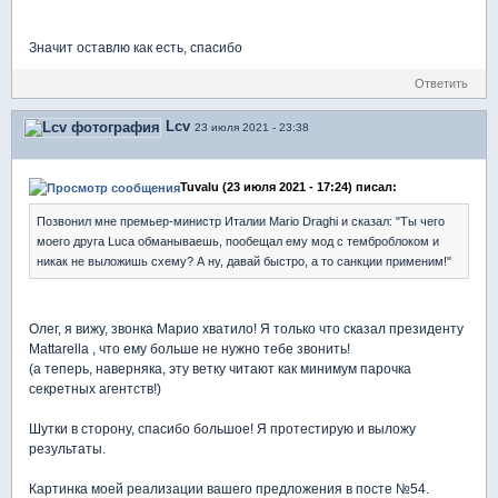
Значит оставлю как есть, спасибо
Ответить
Lcv
23 июля 2021 - 23:38
Tuvalu (23 июля 2021 - 17:24) писал:
Позвонил мне премьер-министр Италии Mario Draghi и сказал: "Ты чего
моего друга Luca обманываешь, пообещал ему мод с темброблоком и
никак не выложишь схему? А ну, давай быстро, а то санкции применим!"
Олег, я вижу, звонка Марио хватило! Я только что сказал президенту
Mattarella , что ему больше не нужно тебе звонить!
(а теперь, наверняка, эту ветку читают как минимум парочка
секретных агентств!)
Шутки в сторону, спасибо большое! Я протестирую и выложу
результаты.
Картинка моей реализации вашего предложения в посте №54.