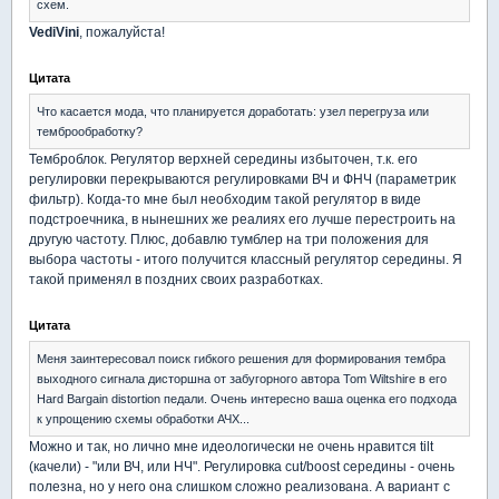
схем.
VediVini
, пожалуйста!
Цитата
Что касается мода, что планируется доработать: узел перегруза или
темброобработку?
Темброблок. Регулятор верхней середины избыточен, т.к. его
регулировки перекрываются регулировками ВЧ и ФНЧ (параметрик
фильтр). Когда-то мне был необходим такой регулятор в виде
подстроечника, в нынешних же реалиях его лучше перестроить на
другую частоту. Плюс, добавлю тумблер на три положения для
выбора частоты - итого получится классный регулятор середины. Я
такой применял в поздних своих разработках.
Цитата
Меня заинтересовал поиск гибкого решения для формирования тембра
выходного сигнала дисторшна от забугорного автора Tom Wiltshire в его
Hard Bargain distortion педали. Очень интересно ваша оценка его подхода
к упрощению схемы обработки АЧХ...
Можно и так, но лично мне идеологически не очень нравится tilt
(качели) - "или ВЧ, или НЧ". Регулировка cut/boost середины - очень
полезна, но у него она слишком сложно реализована. А вариант с