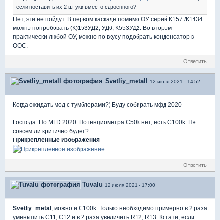
если поставить их 2 штуки вместо сдвоенного?
Нет, эти не пойдут. В первом каскаде помимо ОУ серий К157 /К1434
можно попробовать (К)153УД2, УД6, К553УД2. Во втором -
практически любой ОУ, можно по вкусу подобрать конденсатор в
ООС.
Ответить
Svetliy_metall
12 июля 2021 - 14:52
Когда ожидать мод с тумблерами?) Буду собирать мфд 2020
Господа. По MFD 2020. Потенциометра C50k нет, есть C100k. Не
совсем ли критично будет?
Прикрепленные изображения
Ответить
Tuvalu
12 июля 2021 - 17:00
Svetliy_metal
, можно и С100k. Только необходимо примерно в 2 раза
уменьшить С11, С12 и в 2 раза увеличить R12, R13. Кстати, если