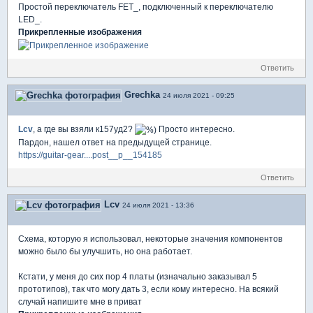
Простой переключатель FET_, подключенный к переключателю
LED_.
Прикрепленные изображения
Ответить
Grechka
24 июля 2021 - 09:25
Lcv
, а где вы взяли к157уд2?
Просто интересно.
Пардон, нашел ответ на предыдущей странице.
https://guitar-gear....post__p__154185
Ответить
Lcv
24 июля 2021 - 13:36
Схема, которую я использовал, некоторые значения компонентов
можно было бы улучшить, но она работает.
Кстати, у меня до сих пор 4 платы (изначально заказывал 5
прототипов), так что могу дать 3, если кому интересно. На всякий
случай напишите мне в приват