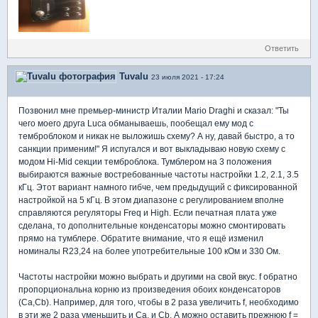
Ответить
Tuvalu
23 июля 2021 - 17:24
Позвонил мне премьер-министр Италии Mario Draghi и сказал: "Ты
чего моего друга Luca обманываешь, пообещал ему мод с
темброблоком и никак не выложишь схему? А ну, давай быстро, а то
санкции применим!" Я испугался и вот выкладываю новую схему с
модом Hi-Mid секции темброблока. Тумблером на 3 положения
выбираются важные востребованные частоты настройки 1.2, 2.1, 3.5
кГц. Этот вариант намного гибче, чем предыдущий c фиксированной
настройкой на 5 кГц. В этом диапазоне с регулированием вполне
справляются регуляторы Freq и High. Если печатная плата уже
сделана, то дополнительные конденсаторы можно смонтировать
прямо на тумблере. Обратите внимание, что я ещё изменил
номиналы R23,24 на более употребительные 100 кОм и 330 Ом.
Частоты настройки можно выбрать и другими на свой вкус. f обратно
пропорциональна корню из произведения обоих конденсаторов
(Ca,Cb). Например, для того, чтобы в 2 раза увеличить f, необходимо
в эти же 2 раза уменьшить и Ca, и Cb. А можно оставить прежнюю f =