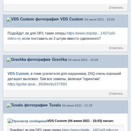
Ответить
VDS Custom
04 июня 2021 - 15:03
Подойдут ли для OP1 такие оперы
https://www.chipdip....1407ud3-
mikro-m
, если поставить их 2 штуки вместо сдвоенного?
Ответить
Grechka
04 июня 2021 - 15:26
VDS Custom
, в теме усилителя для наушников, ZAQ очень хороший
даташит выложил. Там все замены, включая "одиночки".
https://guitar-gear....993#entry157993
Ответить
Tuvalu
04 июня 2021 - 21:25
VDS Custom (04 июня 2021 - 15:03) писал:
Подойдут ли для OP1 такие оперы
https://www.chipdip....1407ud3-mikro-m
,