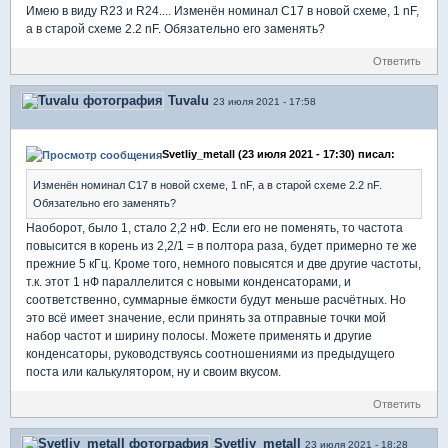
Имею в виду R23 и R24.... Изменён номинал C17 в новой схеме, 1 nF,
а в старой схеме 2.2 nF. Обязательно его заменять?
Ответить
Tuvalu
23 июля 2021 - 17:58
Svetliy_metall (23 июля 2021 - 17:30) писал:
Изменён номинал C17 в новой схеме, 1 nF, а в старой схеме 2.2 nF.
Обязательно его заменять?
Наоборот, было 1, стало 2,2 нФ. Если его не поменять, то частота
повысится в корень из 2,2/1 = в полтора раза, будет примерно те же
прежние 5 кГц. Кроме того, немного повысятся и две другие частоты,
т.к. этот 1 нФ параллелится с новыми конденсаторами, и
соответственно, суммарные ёмкости будут меньше расчётных. Но
это всё имеет значение, если принять за отправные точки мой
набор частот и ширину полосы. Можете применять и другие
конденсаторы, руководствуясь соотношениями из предыдущего
поста или калькулятором, ну и своим вкусом.
Ответить
Svetliy_metall
23 июля 2021 - 18:28