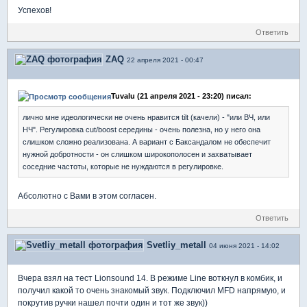
Успехов!
Ответить
ZAQ
22 апреля 2021 - 00:47
Tuvalu (21 апреля 2021 - 23:20) писал:
лично мне идеологически не очень нравится tilt (качели) - "или ВЧ, или
НЧ". Регулировка cut/boost середины - очень полезна, но у него она
слишком сложно реализована. А вариант с Баксандалом не обеспечит
нужной добротности - он слишком широкополосен и захватывает
соседние частоты, которые не нуждаются в регулировке.
Абсолютно с Вами в этом согласен.
Ответить
Svetliy_metall
04 июня 2021 - 14:02
Вчера взял на тест Lionsound 14. В режиме Line воткнул в комбик, и
получил какой то очень знакомый звук. Подключил MFD напрямую, и
покрутив ручки нашел почти один и тот же звук))