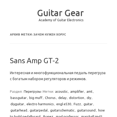
Guitar Gear
Academy of Guitar Electronics
Перейти к содержимому
АРХИВ МЕТКИ:
ЗАЧЕМ НУЖЕН ХОРУС
Sans Amp GT-2
Интересная и многофункциональная педаль перегруза
с богатым набором регуляторов и режимов.
Раздел:
Перегрузы
Метки:
acoustic
,
amplifier
,
amt
,
bassguitar
,
big muff
,
Chorus
,
delay
,
distortion
,
diy
,
diyguitar
,
electro harmonics
,
engl e530
,
Fuzz
,
guitar
,
guitarhead
,
guitarpedal
,
guitarschematic
,
guitarsound
,
how
to build pedalboard
,
Ibanez
,
mad professor
,
marshall jmd1
,