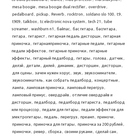
mesa boogie
,
mesa boogie dual rectifier
,
overdrive
,
pedalboard
,
pickup
,
Reverb
,
rocktron
,
soldano slo 100
,
t9
,
t909
,
talkbox
,
tc electronic nova system
,
tech 21
,
tube
screamer
,
washburn n1
,
байпас
,
бас гитара
,
басгитара
,
гитара
,
гитарист
,
гитарная педаль дисторшн
,
гитарная
примочка
,
гитарнаяпримочка
,
гитарные педали
,
гитарные
педали эффектов
,
гитарные примочки
,
гитарные
эффекты
,
гитарный педалборд
,
гитары
,
голова
,
датчик
,
делэй
,
детали
,
дилей
,
динамик
,
дисторшен
,
дисторшн
,
для сцены
,
зачем нужен хорус
,
звук
,
звукосниматели
,
звукосниматель
,
как собрать педалборд
,
концертные
,
лампа
,
ламповая примочка
,
ламповый перегруз
,
ламповый примус
,
овердрайв
,
отличие овердрайв и
дисторшн
,
педалборд
,
педалборд гитариста
,
педалборд
или процессор
,
педали для гитары
,
педали эффектов для
электрогитары
,
педаль
,
перегруз
,
преамп
,
примочи
,
примочка
,
примочка для гитары
,
примочка за 200 рублей
,
примочки
,
ревер
,
сборка
,
своими руками
,
сделай сам
,