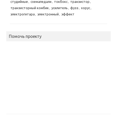
студийные
,
схемапедали
,
токбокс
,
транзистор
,
транзисторный комбик
,
усилитель
,
фузз
,
хорус
,
электрогитара
,
электронный
,
эффект
Помочь проекту