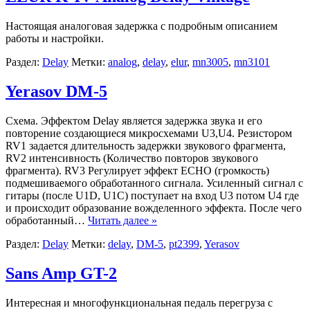
Настоящая аналоговая задержка с подробным описанием
работы и настройки.
Раздел:
Delay
Метки:
analog
,
delay
,
elur
,
mn3005
,
mn3101
Yerasov DM-5
Схема. Эффектом Delay является задержка звука и его
повторение создающиеся микросхемами U3,U4. Резистором
RV1 задается длительность задержки звукового фрагмента,
RV2 интенсивность (Количество повторов звукового
фрагмента). RV3 Регулирует эффект ECHO (громкость)
подмешиваемого обработанного сигнала. Усиленный сигнал с
гитары (после U1D, U1C) поступает на вход U3 потом U4 где
и происходит образование вожделенного эффекта. После чего
обработанный…
Читать далее »
Раздел:
Delay
Метки:
delay
,
DM-5
,
pt2399
,
Yerasov
Sans Amp GT-2
Интересная и многофункциональная педаль перегруза с