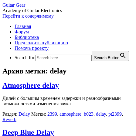
Guitar Gear
Academy of Guitar Electronics
Перейти к содержимому
Главная
Форум
Библиотека
Предложить публикацию
Помочь проекту
Search for:
Search Button
Архив метки:
delay
Atmosphere delay
Дилей с большим временем задержки и разнообразными
возможностями изменения звука
Раздел:
Delay
Метки:
2399
,
atmosphere
,
b023
,
delay
,
pt2399
,
Reverb
Deep Blue Delay