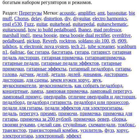
богатым набором регуляторов и режимов.
Раздел:
Перегрузы
Метки:
acoustic
,
amplifier
,
amt
,
bassguitar
,
big
muff
,
Chorus
,
delay
,
distortion
,
diy
,
diyguitar
,
electro harmonics
,
engl e530
,
Fuzz
,
guitar
,
guitarhead
,
guitarpedal
,
guitarschematic
,
guitarsound
,
how to build pedalboard
,
Ibanez
,
mad professor
,
marshall jmd1
,
mesa boogie
,
mesa boogie dual rectifier
,
overdrive
,
pedalboard
,
pickup
,
Reverb
,
rocktron
,
soldano slo 100
,
t9
,
t909
,
talkbox
,
tc electronic nova system
,
tech 21
,
tube screamer
,
washburn
n1
,
байпас
,
бас гитара
,
басгитара
,
гитара
,
гитарист
,
гитарная
педаль дисторшн
,
гитарная примочка
,
гитарнаяпримочка
,
гитарные педали
,
гитарные педали эффектов
,
гитарные
примочки
,
гитарные эффекты
,
гитарный педалборд
,
гитары
,
голова
,
датчик
,
делэй
,
детали
,
дилей
,
динамик
,
дисторшен
,
дисторшн
,
для сцены
,
зачем нужен хорус
,
звук
,
звукосниматели
,
звукосниматель
,
как собрать педалборд
,
концертные
,
лампа
,
ламповая примочка
,
ламповый перегруз
,
ламповый примус
,
овердрайв
,
отличие овердрайв и дисторшн
,
педалборд
,
педалборд гитариста
,
педалборд или процессор
,
педали для гитары
,
педали эффектов для электрогитары
,
педаль
,
перегруз
,
преамп
,
примочи
,
примочка
,
примочка для
гитары
,
примочка за 200 рублей
,
примочки
,
ревер
,
сборка
,
своими руками
,
сделай сам
,
студийные
,
схемапедали
,
токбокс
,
транзистор
,
транзисторный комбик
,
усилитель
,
фузз
,
хорус
,
электрогитара
,
электронный
,
эффект