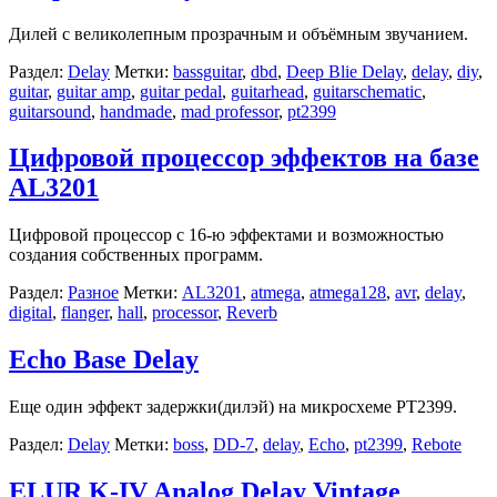
Дилей с великолепным прозрачным и объёмным звучанием.
Раздел:
Delay
Метки:
bassguitar
,
dbd
,
Deep Blie Delay
,
delay
,
diy
,
guitar
,
guitar amp
,
guitar pedal
,
guitarhead
,
guitarschematic
,
guitarsound
,
handmade
,
mad professor
,
pt2399
Цифровой процессор эффектов на базе
AL3201
Цифровой процессор с 16-ю эффектами и возможностью
создания собственных программ.
Раздел:
Разное
Метки:
AL3201
,
atmega
,
atmega128
,
avr
,
delay
,
digital
,
flanger
,
hall
,
processor
,
Reverb
Echo Base Delay
Еще один эффект задержки(дилэй) на микросхеме PT2399.
Раздел:
Delay
Метки:
boss
,
DD-7
,
delay
,
Echo
,
pt2399
,
Rebote
ELUR K-IV Analog Delay Vintage