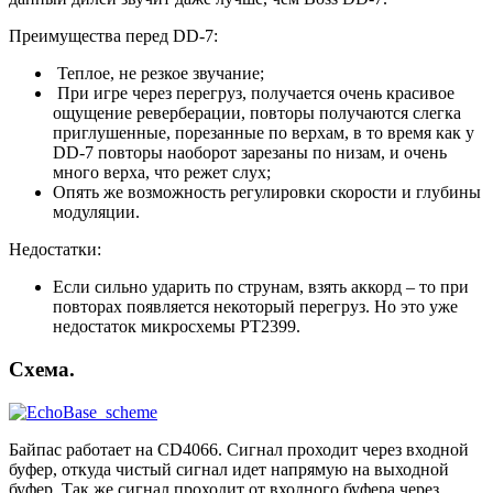
Преимущества перед DD-7:
Теплое, не резкое звучание;
При игре через перегруз, получается очень красивое
ощущение реверберации, повторы получаются слегка
приглушенные, порезанные по верхам, в то время как у
DD-7 повторы наоборот зарезаны по низам, и очень
много верха, что режет слух;
Опять же возможность регулировки скорости и глубины
модуляции.
Недостатки:
Если сильно ударить по струнам, взять аккорд – то при
повторах появляется некоторый перегруз. Но это уже
недостаток микросхемы PT2399.
Схема.
Байпас работает на CD4066. Сигнал проходит через входной
буфер, откуда чистый сигнал идет напрямую на выходной
буфер. Так же сигнал проходит от входного буфера через