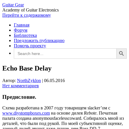
Guitar Gear
Academy of Guitar Electronics
Перейти к содержимому
Главная
Форум
Библиотека
Предложить публикацию
Помочь проекту
Search Button
Search
for:
Echo Base Delay
Автор:
NorthZyklon
|
06.05.2016
Нет комментариев
Предисловие.
Схема разработана в 2007 году товарищем slacker’ом с
www.diystompboxes.com
на основе дилея
Rebote
. Печатная
палата создана anonymousfacelesscoward. Собиралось мной из
деталей, что были под рукой. По моей субъективной оценке,
данный дилей звучит даже лучше, чем Boss DD-7.