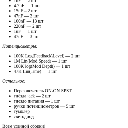
1nF — 2 шт
4.7nF — 1 шт
15nF –
2 шт
47nF — 2 шт
100nF —
13
шт
220nF — 2 шт
1uF —
1 шт
47uF —
3 шт
Потенциометры:
100K Log(Feedback\Level) — 2 шт
1M Lin(Mod Speed) — 1 шт
100K log(Mod Depth) — 1 шт
47K Lin(Time) — 1 шт
Остальное:
Переключатель ON-ON SPST
гнёзда jack — 2 шт
гнездо питания — 1 шт
ручки потенциометров — 5 шт
тумблер
светодиод
Всем удачной сборки!