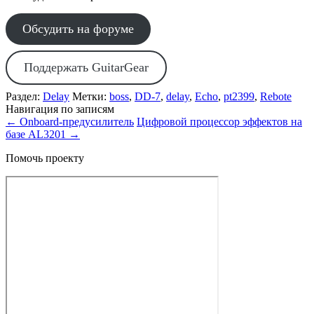
Обсудить на форуме
Поддержать GuitarGear
Раздел:
Delay
Метки:
boss
,
DD-7
,
delay
,
Echo
,
pt2399
,
Rebote
Навигация по записям
←
Onboard-предусилитель
Цифровой процессор эффектов на
базе AL3201
→
Помочь проекту