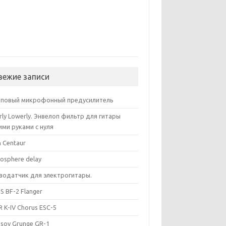
вежие записи
повый микрофонный предусилитель
rly Lowerly. Энвелоп фильтр для гитары
ими руками с нуля
n Centaur
osphere delay
зодатчик для электрогитары.
S BF-2 Flanger
R K-IV Chorus ESC-5
asov Grunge GR-1