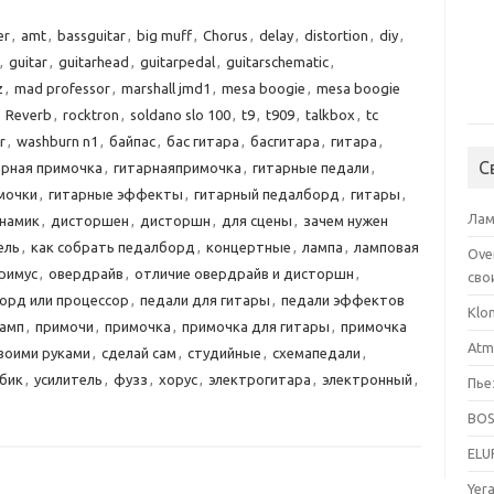
er
,
amt
,
bassguitar
,
big muff
,
Chorus
,
delay
,
distortion
,
diy
,
,
guitar
,
guitarhead
,
guitarpedal
,
guitarschematic
,
z
,
mad professor
,
marshall jmd1
,
mesa boogie
,
mesa boogie
,
Reverb
,
rocktron
,
soldano slo 100
,
t9
,
t909
,
talkbox
,
tc
r
,
washburn n1
,
байпас
,
бас гитара
,
басгитара
,
гитара
,
С
арная примочка
,
гитарнаяпримочка
,
гитарные педали
,
мочки
,
гитарные эффекты
,
гитарный педалборд
,
гитары
,
Лам
намик
,
дисторшен
,
дисторшн
,
для сцены
,
зачем нужен
ель
,
как собрать педалборд
,
концертные
,
лампа
,
ламповая
Ove
римус
,
овердрайв
,
отличие овердрайв и дисторшн
,
сво
орд или процессор
,
педали для гитары
,
педали эффектов
Klo
амп
,
примочи
,
примочка
,
примочка для гитары
,
примочка
Atm
воими руками
,
сделай сам
,
студийные
,
схемапедали
,
бик
,
усилитель
,
фузз
,
хорус
,
электрогитара
,
электронный
,
Пье
BOS
ELU
Yer