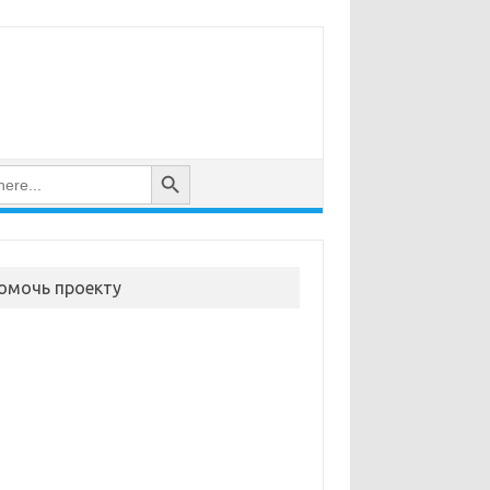
Search Button
омочь проекту