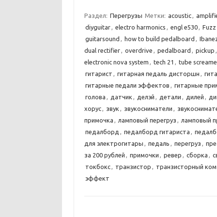
Раздел:
Перегрузы
Метки:
acoustic
,
amplifi
diyguitar
,
electro harmonics
,
engl e530
,
Fuzz
guitarsound
,
how to build pedalboard
,
Ibane
dual rectifier
,
overdrive
,
pedalboard
,
pickup
electronic nova system
,
tech 21
,
tube screame
гитарист
,
гитарная педаль дисторшн
,
гит
гитарные педали эффектов
,
гитарные при
голова
,
датчик
,
делэй
,
детали
,
дилей
,
ди
хорус
,
звук
,
звукосниматели
,
звукоснимат
примочка
,
ламповый перегруз
,
ламповый п
педалборд
,
педалборд гитариста
,
педалб
для электрогитары
,
педаль
,
перегруз
,
пре
за 200 рублей
,
примочки
,
ревер
,
сборка
,
с
токбокс
,
транзистор
,
транзисторный ком
эффект