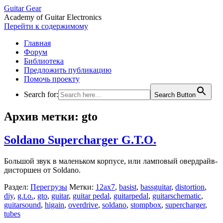
Guitar Gear
Academy of Guitar Electronics
Перейти к содержимому
Главная
Форум
Библиотека
Предложить публикацию
Помочь проекту
Search for:
Search Button
Архив метки:
gto
Soldano Supercharger G.T.O.
Большой звук в маленьком корпусе, или ламповый овердрайв-
дисторшен от Soldano.
Раздел:
Перегрузы
Метки:
12ax7
,
basist
,
bassguitar
,
distortion
,
diy
,
g.t.o.
,
gto
,
guitar
,
guitar pedal
,
guitarpedal
,
guitarschematic
,
guitarsound
,
higain
,
overdrive
,
soldano
,
stompbox
,
supercharger
,
tubes