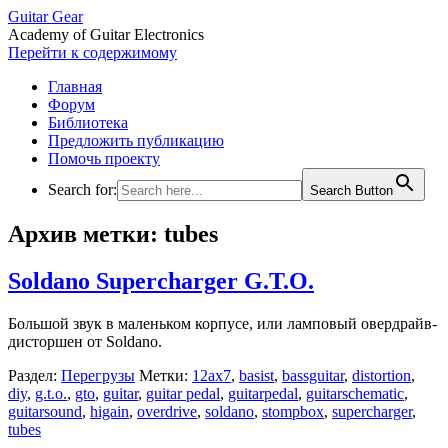
Guitar Gear
Academy of Guitar Electronics
Перейти к содержимому
Главная
Форум
Библиотека
Предложить публикацию
Помочь проекту
Search for:
Search Button
Архив метки:
tubes
Soldano Supercharger G.T.O.
Большой звук в маленьком корпусе, или ламповый овердрайв-
дисторшен от Soldano.
Раздел:
Перегрузы
Метки:
12ax7
,
basist
,
bassguitar
,
distortion
,
diy
,
g.t.o.
,
gto
,
guitar
,
guitar pedal
,
guitarpedal
,
guitarschematic
,
guitarsound
,
higain
,
overdrive
,
soldano
,
stompbox
,
supercharger
,
tubes