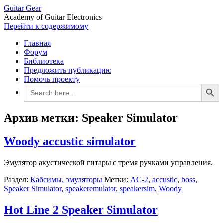
Guitar Gear
Academy of Guitar Electronics
Перейти к содержимому
Главная
Форум
Библиотека
Предложить публикацию
Помочь проекту
Search Button
Search
for:
Архив метки:
Speaker Simulator
Woody accustic simulator
Эмулятор акустической гитары с тремя ручками управления.
Раздел:
Кабсимы, эмуляторы
Метки:
AC-2
,
accustic
,
boss
,
Speaker Simulator
,
speakeremulator
,
speakersim
,
Woody
Hot Line 2 Speaker Simulator