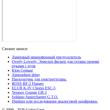
Свежие записи
Ламповый микрофонный предусилитель
Overly Lowerly. Энвелоп фильтр для гитары своими
руками с нуля
Klon Centaur
Atmosphere delay
Пьезодатчик для электрогитары.
BOSS BF-2 Flanger
ELUR K-IV Chorus ESC-5
Yerasov Grunge GR-1
Soldano Supercharger G.T.O.
Digitizer или исследование аналоговой оцифровки.
© 2009 - 2026 Guitar Gear