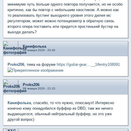
минимуме чуть больше одного повтора получается, но не особо
критично, как бы повтор с небольшим хвостиком. А можно как
то реализовать бустинг выходного уровня этого дилея мс
регулятором, может можно потенциометр в обратную связь
второго опера поставить или придется простенький бустер на
выходе делать?
Канифолька
08 января 2026 - 20:40
Proks206
, тема на форуме
https://guitar-gear....__1#entry108091
Proks206
08 января 2026 - 21:15
Канифолька
, спасибо, то что нужно, плюсанул! Интересно
конечно кому понадобился буффер из DBD, там же ничего
выдающегося, обычный нейтральный буффер, но это уже
другой вопрос)