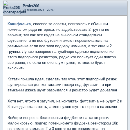
Proks206
08 января 2026 - 20:07
Канифолька
, спасибо за советы, поиграюсь с бОльшим
номиналом ради интереса, но задействовать 2 группы не
вариант, так как все будет на выносном стандартном
футсвитче, и не все футсвичи имеют переключатель на
размыкание если все таки подберу номинал, а тут еще и 2
группы. Лучше наверное на тумблере сделаю подключение
этого подпорного резистора, редко кто пользует один повтор
все равно, но если он очень уж нужен, то можно будет
включить
Кстати пришла идея, сделать так чтоб этот подпорный резюк
шунтировался доп контактами гнезда под футсвитч, а при
втыкании джека шунт разрывался и резистор будет добавлен
Хотя нет, что-то я затупил, на контактах футсвитча же будут 2 и
3 выводы пота высеть, а мне нужен шунт с первого на землю
Вобщем вопрос с бесконечным фидбеком на тапке решил
малой кровью, подпер потенциометр фидбэка резистором 10к
на землю и замыкаю 2 и 3 контакты потенциометра, на