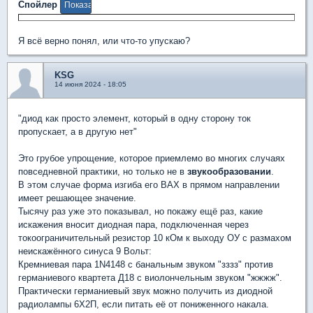
Спойлер
Я всё верно понял, или что-то упускаю?
KSG
14 июня 2024 - 18:05
"диод как просто элемент, который в одну сторону ток
пропускает, а в другую нет"
Это грубое упрощение, которое приемлемо во многих случаях
повседневной практики, но только не в
звукообразовании
.
В этом случае форма изгиба его ВАХ в прямом направлении
имеет решающее значение.
Тысячу раз уже это показывал, но покажу ещё раз, какие
искажения вносит диодная пара, подключенная через
токоограничительный резистор 10 кОм к выходу ОУ с размахом
неискажённого синуса 9 Вольт:
Кремниевая пара 1N4148 с банальным звуком "зззз" против
германиевого квартета Д18 с виолончельным звуком "жжжж".
Практически германиевый звук можно получить из диодной
радиолампы 6Х2П, если питать её от пониженного накала.