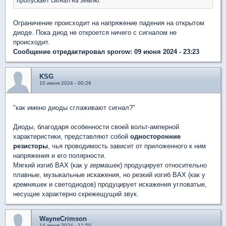
пропускает сигнал на землю.
Ограничение происходит на напряжение падения на открытом
диоде. Пока диод не откроется ничего с сигналом не
происходит.
Сообщение отредактировал sporow: 09 июня 2024 - 23:23
KSG
10 июня 2024 - 00:26
"как имено диоды сглаживают сигнал?"
Диоды, благодаря особенности своей вольт-амперной
характеристики, представляют собой
односторонние
резисторы
, чья проводимость зависит от приложенного к ним
напряжения и его полярности.
Мягкий изгиб ВАХ (как у
гермашек
) продуцирует относительно
плавные, музыкальные искажения, но резкий изгиб ВАХ (как у
кремняшек
и светодиодов) продуцирует искажения угловатые,
несущие характерно скрежещущий звук.
WayneCrimson
14 июня 2024 - 11:50