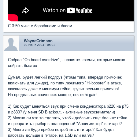
С 3:50 микс с барабанами и басом.
WayneCrimson
02 июня 2024 - 05:22
Собрал "On-board overdrive", - нравятся схемы, которые можно
собрать быстро.
Думал, будет легкий подгруз (чтобы типа, впереди примочек
включать для дж-дж), по типу любимого "Hi-booster" в атаке,
оказалось даже с минимум гейна, грузит весьма прилично!
На предельных значениях мощно, почти hi-gain!
1) Как будет меняться звук при смене конденсатора p220 на p75
и p330? (у меня SD Blackout, - активные звукосниматели)
2) Можно ли что то сделать, чтобы добавить еще больше гейна
и превратить прибор в полноценный "Аннигилятор" в гитаре?
3) Много ли буде прибор потреблять в гитаре? Как будет
работать дольше в гитаре, на 1.5В или на 9в?