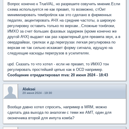
Вопрос конечно к TrueVAL, но разрешите озвучить мнение.Если
схема используется не как преамп, то возможно, стОит
минимизировать темброблок как это сделано в фирменных
педалях, акцентировать АЧХ на средние частоты, а широкую
регулировку оставить только по верхам...Сложные тонблоки,
ИМХО за счет больших фазовых задержек (кроме конечно же
другой АЧХ) выдают как раз характерный для преампа звук, а в
овердрайвах, грелках и др.перегрузах легкая регулировка по
верхам не так сильно искажает форму сигнала, идущую на
следующие каскады перегрузов в усилителях.
upd. Сказать то что хотел - если не преамп, то ИМХО тон
регулировать простейшей цепью как в OCD например.
Сообщение отредактировал mva: 20 июня 2024 - 18:43
Aleksei
20 июня 2024 - 19:30
Вообще давно хотел спросить, например в MRM, можно
сделать два выхода по аналогии с теми же AMT, один для
оконечника второй для инпута комба?