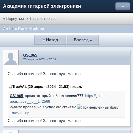
Академия гитарной электроники
»
« Вернуться к Транзисторные
Archaic Rock Machine
« Назад
Вперед »
GS1965
20 апреля 2024 - 22:59
Спасибо огромное! За ваш труд, мастер.
TrueVAL (20 апреля 2024 - 21:53) писал:
GS1965
, архив, который собрал
access777
:
https://guitar-
gear....post__p__142569
куда-то пропал, но я успел его скачать:
TrueVAL.zip
Спасибо огромное! За ваш труд, мастер.