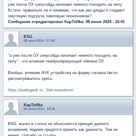
уже после ОУ синусойда начинает немного походить на пилу.
Кстати, правильно ли я понимаю, что как раз диоды и создают
эмуляцию подгруза ламповым оконечником?
Сообщение отредактировал KapToHka: 08 июня 2024 - 16:41
KSG
08 июня 2024 - 17:46
"а уже после ОУ синусойда начинает немного походить на
пилу" - это влияние темброобразующей обвязки ОУ.
Вообще, влияние АЧХ устройства на форму сигнала бегло
рассматривалось здесь:
https://audiogeek.ru...litel-meandrom/
KapToHka
09 июня 2024 - 19:28
KSG
, жалко в статье не объясняется принцип данного
искажения, видимо придётся принять как данность. Тем не
менее, спасибо за ссылку.