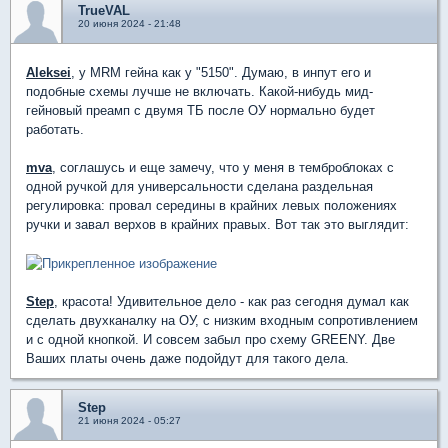
TrueVAL
20 июня 2024 - 21:48
Aleksei
, у MRM гейна как у "5150". Думаю, в инпут его и
подобные схемы лучше не включать. Какой-нибудь мид-
гейновый преамп с двумя ТБ после ОУ нормально будет
работать.
mva
, соглашусь и еще замечу, что у меня в темброблоках с
одной ручкой для универсальности сделана раздельная
регулировка: провал середины в крайних левых положениях
ручки и завал верхов в крайних правых. Вот так это выглядит:
Step
, красота! Удивительное дело - как раз сегодня думал как
сделать двухканалку на ОУ, с низким входным сопротивлением
и с одной кнопкой. И совсем забыл про схему GREENY. Две
Ваших платы очень даже подойдут для такого дела.
Step
21 июня 2024 - 05:27