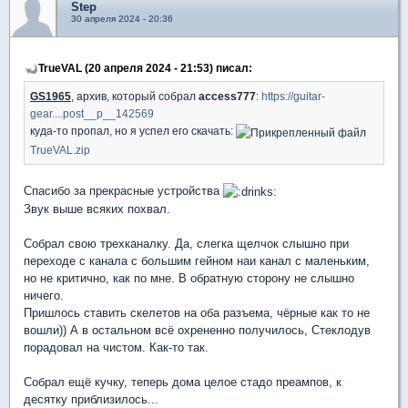
Step
30 апреля 2024 - 20:36
TrueVAL (20 апреля 2024 - 21:53) писал:
GS1965
, архив, который собрал
access777
:
https://guitar-
gear....post__p__142569
куда-то пропал, но я успел его скачать:
TrueVAL.zip
Спасибо за прекрасные устройства
Звук выше всяких похвал.
Собрал свою трехканалку. Да, слегка щелчок слышно при
переходе с канала с большим гейном наи канал с маленьким,
но не критично, как по мне. В обратную сторону не слышно
ничего.
Пришлось ставить скелетов на оба разъема, чёрные как то не
вошли)) А в остальном всё охрененно получилось, Стеклодув
порадовал на чистом. Как-то так.
Собрал ещё кучку, теперь дома целое стадо преампов, к
десятку приблизилось...