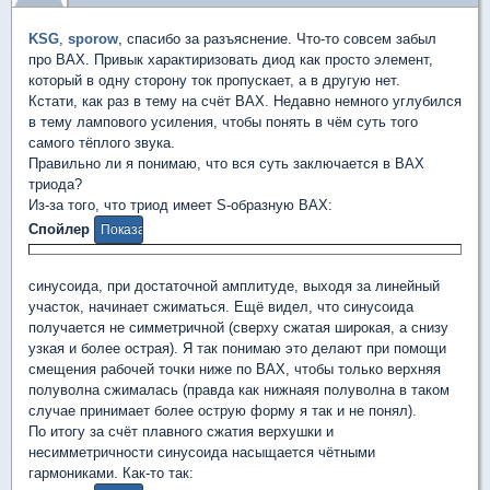
KSG
,
sporow
, спасибо за разъяснение. Что-то совсем забыл
про ВАХ. Привык характиризовать диод как просто элемент,
который в одну сторону ток пропускает, а в другую нет.
Кстати, как раз в тему на счёт ВАХ. Недавно немного углубился
в тему лампового усиления, чтобы понять в чём суть того
самого тёплого звука.
Правильно ли я понимаю, что вся суть заключается в ВАХ
триода?
Из-за того, что триод имеет S-образную ВАХ:
Спойлер
синусоида, при достаточной амплитуде, выходя за линейный
участок, начинает сжиматься. Ещё видел, что синусоида
получается не симметричной (сверху сжатая широкая, а снизу
узкая и более острая). Я так понимаю это делают при помощи
смещения рабочей точки ниже по ВАХ, чтобы только верхняя
полуволна сжималась (правда как нижнаяя полуволна в таком
случае принимает более острую форму я так и не понял).
По итогу за счёт плавного сжатия верхушки и
несимметричности синусоида насыщается чётными
гармониками. Как-то так: