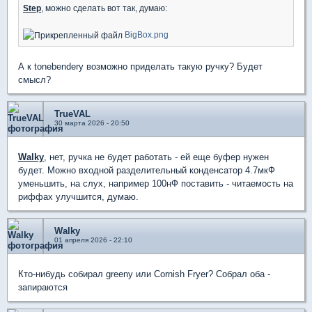
Step
, можно сделать вот так, думаю:
BigBox.png
А к tonebenderу возможно приделать такую ручку? Будет
смысл?
TrueVAL
30 марта 2026 - 20:50
Walky
, нет, ручка не будет работать - ей еще буфер нужен
будет. Можно входной разделительный конденсатор 4.7мкФ
уменьшить, на слух, например 100нФ поставить - читаемость на
риффах улучшится, думаю.
Walky
01 апреля 2026 - 22:10
Кто-нибудь собирал greeny или Сornish Fryer? Собрал оба -
запираются