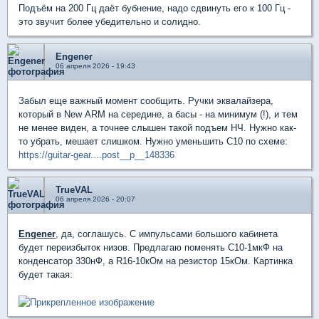
Подъём на 200 Гц даёт бубнение, надо сдвинуть его к 100 Гц -
это звучит более убедительно и солидно.
Engener
06 апреля 2026 - 19:43
Забыл еще важный момент сообщить. Ручки эквалайзера,
который в New ARM на середине, а басы - на минимум (!), и тем
не менее виден, а точнее слышен такой подъем НЧ. Нужно как-
то убрать, мешает слишком. Нужно уменьшить C10 по схеме:
https://guitar-gear....post__p__148336
TrueVAL
06 апреля 2026 - 20:07
Engener
, да, соглашусь. С импульсами большого кабинета
будет переизбыток низов. Предлагаю поменять С10-1мкФ на
конденсатор 330нФ, а R16-10кОм на резистор 15кОм. Картинка
будет такая: