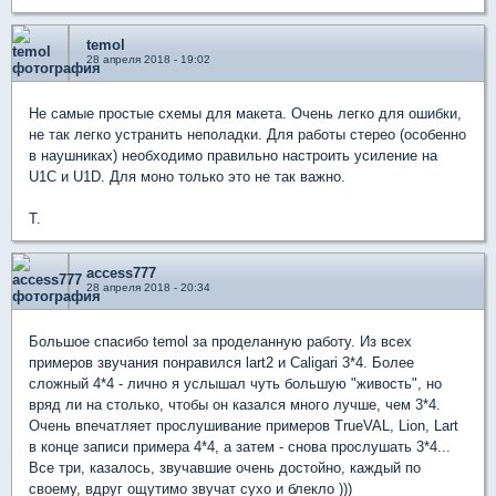
temol
28 апреля 2018 - 19:02
Не самые простые схемы для макета. Очень легко для ошибки,
не так легко устранить неполадки. Для работы стерео (особенно
в наушниках) необходимо правильно настроить усиление на
U1C и U1D. Для моно только это не так важно.
T.
access777
28 апреля 2018 - 20:34
Большое спасибо temol за проделанную работу. Из всех
примеров звучания понравился lart2 и Caligari 3*4. Более
сложный 4*4 - лично я услышал чуть большую "живость", но
вряд ли на столько, чтобы он казался много лучше, чем 3*4.
Очень впечатляет прослушивание примеров TrueVAL, Lion, Lart
в конце записи примера 4*4, а затем - снова прослушать 3*4...
Все три, казалось, звучавшие очень достойно, каждый по
своему, вдруг ощутимо звучат сухо и блекло )))