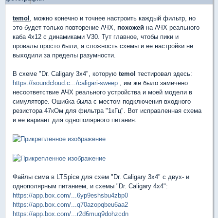
temol
, можно конечно и точнее настроить каждый фильтр, но
это будет только повторение АЧХ,
похожей
на АЧХ реального
каба 4х12 с динамиками V30. Тут главное, чтобы пики и
провалы просто были, а сложность схемы и ее настройки не
выходили за пределы разумности.
В схеме "Dr. Caligary 3x4", которую
temol
тестировал здесь:
https://soundcloud.c.../caligari-sweep
, им же было замечено
несоответствие АЧХ реального устройства и моей модели в
симуляторе. Ошибка была с местом подключения входного
резистора 47кОм для фильтра "1кГц". Вот исправленная схема
и ее вариант для однополярного питания:
Файлы сима в LTSpice для схем "Dr. Caligary 3x4" с двух- и
однополярным питанием, и схемы "Dr. Caligary 4x4":
https://app.box.com/...6yp9eshsbu4zbp0
https://app.box.com/...q70azopqbeu6aa2
https://app.box.com/...r2d6muq9dohzcdn