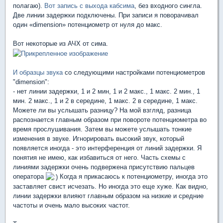
полагаю).
Вот запись с выхода кабсимa
, без входного сингла.
Две линии задержки подключены. При записи я поворачивал
один «dimension» потенциометр от нуля до макс.
Вот некоторые из АЧХ от сима.
И образцы звука
со следующими настройками потенциометров
"dimension":
- нет линии задержки, 1 и 2 мин, 1 и 2 макс., 1 макс. 2 мин., 1
мин. 2 макс., 1 и 2 в середине, 1 макс. 2 в середине, 1 макс.
Можете ли вы услышать разницу? На мой взгляд, разница
распознается главным образом при повороте потенциометра во
время прослушивания. Затем вы можете услышать тонкие
изменения в звуке. Игнорировать высокий звук, который
появляется иногда - это интерференция от линий задержки. Я
понятия не имею, как избавиться от него. Часть схемы с
линиями задержки очень подвержена присутствию пальцев
оператора
Когда я прикасаюсь к потенциометру, иногда это
заставляет свист исчезать. Но иногда это еще хуже. Как видно,
линии задержки влияют главным образом на низкие и средние
частоты и очень мало высоких частот.