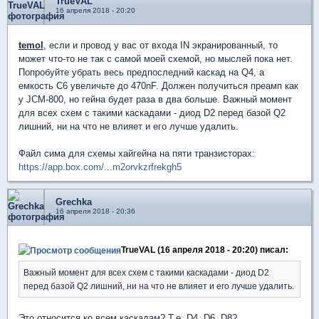
TrueVAL
16 апреля 2018 - 20:20
temol
, если и провод у вас от входа IN экранированный, то
может что-то не так с самой моей схемой, но мыслей пока нет.
Попробуйте убрать весь предпоследний каскад на Q4, а
емкость С6 увеличьте до 470nF. Должен получиться преамп как
у JCM-800, но гейна будет раза в два больше. Важный момент
для всех схем с такими каскадами - диод D2 перед базой Q2
лишний, ни на что не влияет и его лучше удалить.
Файл сима для схемы хайгейна на пяти транзисторах:
https://app.box.com/...m2orvkzrfrekgh5
Grechka
16 апреля 2018 - 20:36
TrueVAL (16 апреля 2018 - 20:20) писал:
Важный момент для всех схем с такими каскадами - диод D2
перед базой Q2 лишний, ни на что не влияет и его лучше удалить.
Это относится ко всем каскадам? Т.е. D4, D6, D8?