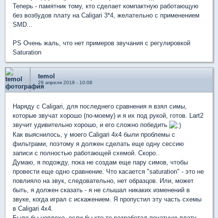
Теперь - памятник тому, кто сделает компактную работающую
без возбудов плату на Caligari 3*4, желательно с применением
SMD...
PS Очень жаль, что нет примеров звучания с регулировкой
Saturation
temol
29 апреля 2018 - 10:08
Наряду с Caligari, для последнего сравнения я взял симы,
которые звучат хорошо (по-моему) и я их под рукой, готов. Lart2
звучит удивительно хорошо, и его сложно победить
Как выяснилось, у моего Caligari 4x4 были проблемы с
фильтрами, поэтому я должен сделать еще одну сессию
записи с полностью работающей схемой. Скоро..
Думаю, я подожду, пока не создам еще пару симов, чтобы
провести еще одно сравнение. Что касается "saturation" - это не
повлияло на звук, следовательно, нет образцов. Или, может
быть, я должен сказать - я не слышал никаких изменений в
звуке, когда играл с искажением. Я пропустил эту часть схемы
в Caligari 4x4.
Было бы неплохо, если бы кто-то разработал печатную плату