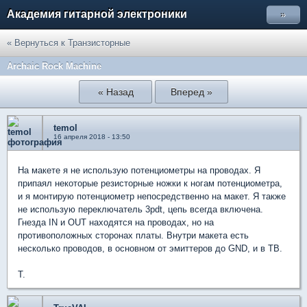
Академия гитарной электроники
»
« Вернуться к Транзисторные
Archaic Rock Machine
« Назад
Вперед »
temol
16 апреля 2018 - 13:50
На макете я не использую потенциометры на проводах. Я
припаял некоторые резисторные ножки к ногам потенциометра,
и я монтирую потенциометр непосредственно на макет. Я также
не использую переключатель 3pdt, цепь всегда включена.
Гнезда IN и OUT находятся на проводах, но на
противоположных сторонах платы. Внутри макета есть
несколько проводов, в основном от эмиттеров до GND, и в TB.
T.