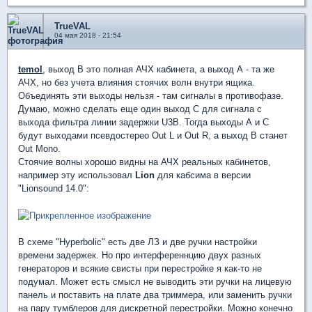
TrueVAL
04 мая 2018 - 21:54
temol
, выход В это полная АЧХ кабинета, а выход А - та же
АЧХ, но без учета влияния стоячих волн внутри ящика.
Объединять эти выходы нельзя - там сигналы в противофазе.
Думаю, можно сделать еще один выход С для сигнала с
выхода фильтра линии задержки U3B. Тогда выходы А и С
будут выходами псевдостерео Out L и Out R, а выход В станет
Out Mono.
Стоячие волны хорошо видны на АЧХ реальных кабинетов,
например эту использовал
Lion
для кабсима в версии
"Lionsound 14.0":
В схеме "Hyperbolic" есть две ЛЗ и две ручки настройки
времени задержек. Но про интерференнцию двух разных
генераторов и всякие свисты при перестройке я как-то не
подумал. Может есть смысл не выводить эти ручки на лицевую
панель и поставить на плате два триммера, или заменить ручки
на пару тумблеров для дискретной перестройки. Можно конечно