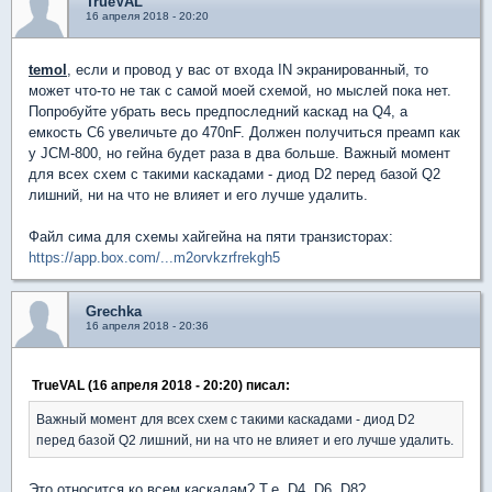
TrueVAL
16 апреля 2018 - 20:20
temol
, если и провод у вас от входа IN экранированный, то
может что-то не так с самой моей схемой, но мыслей пока нет.
Попробуйте убрать весь предпоследний каскад на Q4, а
емкость С6 увеличьте до 470nF. Должен получиться преамп как
у JCM-800, но гейна будет раза в два больше. Важный момент
для всех схем с такими каскадами - диод D2 перед базой Q2
лишний, ни на что не влияет и его лучше удалить.
Файл сима для схемы хайгейна на пяти транзисторах:
https://app.box.com/...m2orvkzrfrekgh5
Grechka
16 апреля 2018 - 20:36
TrueVAL (16 апреля 2018 - 20:20) писал:
Важный момент для всех схем с такими каскадами - диод D2
перед базой Q2 лишний, ни на что не влияет и его лучше удалить.
Это относится ко всем каскадам? Т.е. D4, D6, D8?