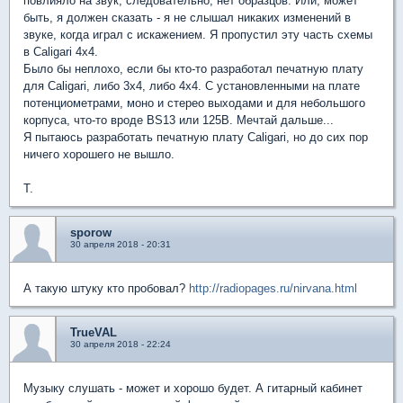
повлияло на звук, следовательно, нет образцов. Или, может
быть, я должен сказать - я не слышал никаких изменений в
звуке, когда играл с искажением. Я пропустил эту часть схемы
в Caligari 4x4.
Было бы неплохо, если бы кто-то разработал печатную плату
для Caligari, либо 3x4, либо 4x4. С установленными на плате
потенциометрами, моно и стерео выходами и для небольшого
корпуса, что-то вроде BS13 или 125B. Мечтай дальше...
Я пытаюсь разработать печатную плату Caligari, но до сих пор
ничего хорошего не вышло.
T.
sporow
30 апреля 2018 - 20:31
А такую штуку кто пробовал?
http://radiopages.ru/nirvana.html
TrueVAL
30 апреля 2018 - 22:24
Музыку слушать - может и хорошо будет. А гитарный кабинет