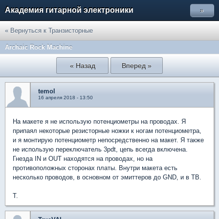
Академия гитарной электроники
»
« Вернуться к Транзисторные
Archaic Rock Machine
« Назад
Вперед »
temol
16 апреля 2018 - 13:50
На макете я не использую потенциометры на проводах. Я
припаял некоторые резисторные ножки к ногам потенциометра,
и я монтирую потенциометр непосредственно на макет. Я также
не использую переключатель 3pdt, цепь всегда включена.
Гнезда IN и OUT находятся на проводах, но на
противоположных сторонах платы. Внутри макета есть
несколько проводов, в основном от эмиттеров до GND, и в TB.
T.