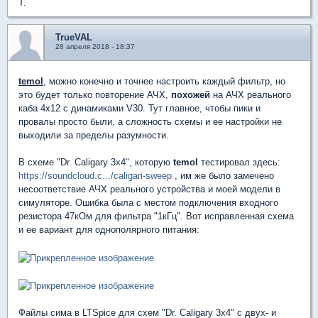
T.
TrueVAL
28 апреля 2018 - 18:37
temol
, можно конечно и точнее настроить каждый фильтр, но
это будет только повторение АЧХ,
похожей
на АЧХ реального
каба 4х12 с динамиками V30. Тут главное, чтобы пики и
провалы просто были, а сложность схемы и ее настройки не
выходили за пределы разумности.
В схеме "Dr. Caligary 3x4", которую
temol
тестировал здесь:
https://soundcloud.c.../caligari-sweep
, им же было замечено
несоответствие АЧХ реального устройства и моей модели в
симуляторе. Ошибка была с местом подключения входного
резистора 47кОм для фильтра "1кГц". Вот исправленная схема
и ее вариант для однополярного питания:
Файлы сима в LTSpice для схем "Dr. Caligary 3x4" с двух- и