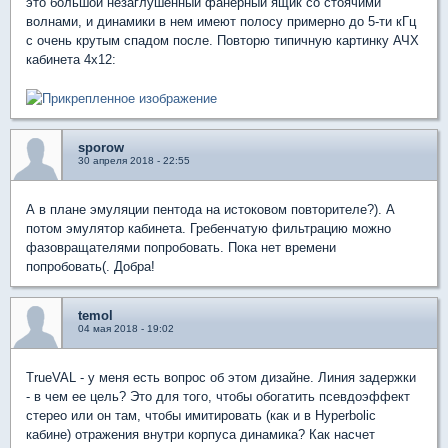
это большой незаглушенный фанерный ящик со стоячими
волнами, и динамики в нем имеют полосу примерно до 5-ти кГц
с очень крутым спадом после. Повторю типичную картинку АЧХ
кабинета 4х12:
sporow
30 апреля 2018 - 22:55
А в плане эмуляции пентода на истоковом повторителе?). А
потом эмулятор кабинета. Гребенчатую фильтрацию можно
фазовращателями попробовать. Пока нет времени
попробовать(. Добра!
temol
04 мая 2018 - 19:02
TrueVAL - у меня есть вопрос об этом дизайне. Линия задержки
- в чем ее цель? Это для того, чтобы обогатить псевдоэффект
стерео или он там, чтобы имитировать (как и в Hyperbolic
кабине) отражения внутри корпуса динамика? Как насчет