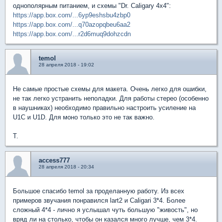
однополярным питанием, и схемы "Dr. Caligary 4x4":
https://app.box.com/...6yp9eshsbu4zbp0
https://app.box.com/...q70azopqbeu6aa2
https://app.box.com/...r2d6muq9dohzcdn
temol
28 апреля 2018 - 19:02
Не самые простые схемы для макета. Очень легко для ошибки,
не так легко устранить неполадки. Для работы стерео (особенно
в наушниках) необходимо правильно настроить усиление на
U1C и U1D. Для моно только это не так важно.
T.
access777
28 апреля 2018 - 20:34
Большое спасибо temol за проделанную работу. Из всех
примеров звучания понравился lart2 и Caligari 3*4. Более
сложный 4*4 - лично я услышал чуть большую "живость", но
вряд ли на столько, чтобы он казался много лучше, чем 3*4.