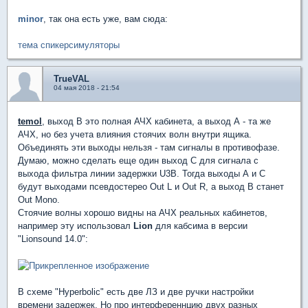
minor
, так она есть уже, вам сюда:
тема спикерсимуляторы
TrueVAL
04 мая 2018 - 21:54
temol
, выход В это полная АЧХ кабинета, а выход А - та же
АЧХ, но без учета влияния стоячих волн внутри ящика.
Объединять эти выходы нельзя - там сигналы в противофазе.
Думаю, можно сделать еще один выход С для сигнала с
выхода фильтра линии задержки U3B. Тогда выходы А и С
будут выходами псевдостерео Out L и Out R, а выход В станет
Out Mono.
Стоячие волны хорошо видны на АЧХ реальных кабинетов,
например эту использовал
Lion
для кабсима в версии
"Lionsound 14.0":
В схеме "Hyperbolic" есть две ЛЗ и две ручки настройки
времени задержек. Но про интерференнцию двух разных