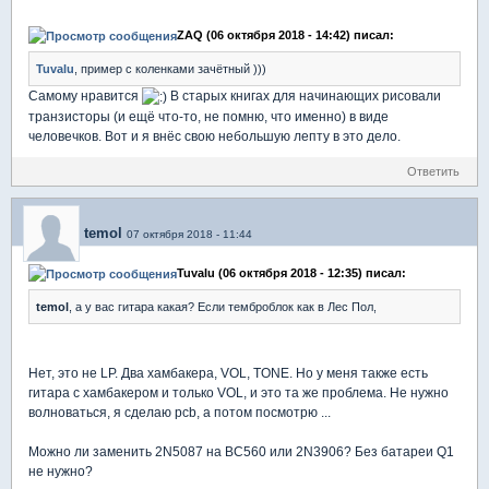
ZAQ (06 октября 2018 - 14:42) писал:
Tuvalu
, пример с коленками зачётный )))
Самому нравится
В старых книгах для начинающих рисовали
транзисторы (и ещё что-то, не помню, что именно) в виде
человечков. Вот и я внёс свою небольшую лепту в это дело.
Ответить
temol
07 октября 2018 - 11:44
Tuvalu (06 октября 2018 - 12:35) писал:
temol
, а у вас гитара какая? Если темброблок как в Лес Пол,
Нет, это не LP. Два хамбакера, VOL, TONE. Но у меня также есть
гитара с хамбакером и только VOL, и это та же проблема. Не нужно
волноваться, я сделаю pcb, а потом посмотрю ...
Можно ли заменить 2N5087 на BC560 или 2N3906? Без батареи Q1
не нужно?