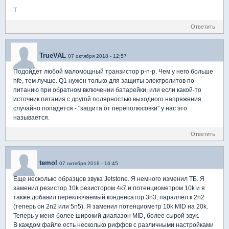
T.
Ответить
TrueVAL
07 октября 2018 - 12:57
Подойдет любой маломощный транзистор p-n-p. Чем у него больше
hfe, тем лучше. Q1 нужен только для защиты электролитов по
питанию при обратном включении батарейки, или если какой-то
источник питания с другой полярностью выходного напряжения
случайно попадется - "защита от переполюсовки" у нас это
называется.
Ответить
temol
07 октября 2018 - 16:45
Еще несколько образцов звука Jetstone. Я немного изменил ТБ. Я
заменил резистор 10k резистором 4к7 и потенциометром 10k и я
также добавил переключаемый конденсатор 3n3, параллел к 2n2
(теперь он 2n2 или 5n5). Я заменил потенциометр 10k MID на 20k.
Теперь у меня более широкий диапазон MID, более сырой звук.
В каждом файле есть несколько риффов с различными настройками