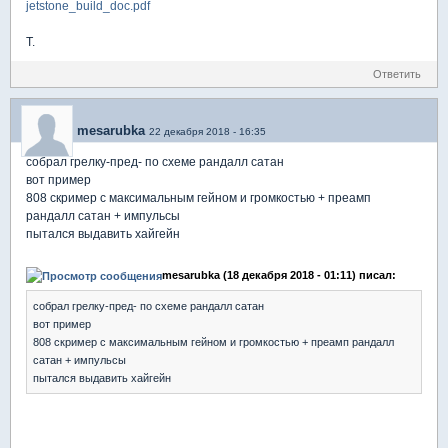
jetstone_build_doc.pdf
T.
Ответить
mesarubka
22 декабря 2018 - 16:35
собрал грелку-пред- по схеме рандалл сатан
вот пример
808 скример с максимальным гейном и громкостью + преамп
рандалл сатан + импульсы
пытался выдавить хайгейн
mesarubka (18 декабря 2018 - 01:11) писал:
собрал грелку-пред- по схеме рандалл сатан
вот пример
808 скример с максимальным гейном и громкостью + преамп рандалл
сатан + импульсы
пытался выдавить хайгейн