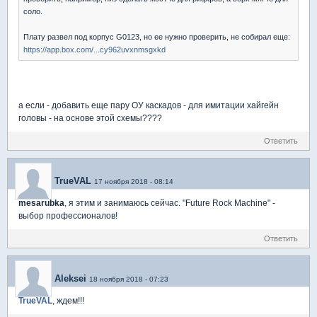
соло.
Плату развел под корпус G0123, но ее нужно проверить, не собирал еще:
https://app.box.com/...cy962uvxnmsgxkd
а если - добавить еще пару ОУ каскадов - для имитации хайгейн
головы - на основе этой схемы????
Ответить
TrueVAL
17 ноября 2018 - 08:14
mesarubka
, я этим и занимаюсь сейчас. "Future Rock Machine" -
выбор профессионалов!
Ответить
Aleksei
18 ноября 2018 - 07:23
TrueVAL
, ждем!!!