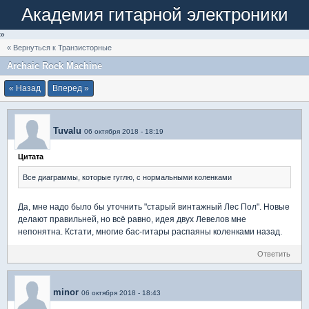
Академия гитарной электроники
»
« Вернуться к Транзисторные
Archaic Rock Machine
« Назад
Вперед »
Tuvalu
06 октября 2018 - 18:19
Цитата
Все диаграммы, которые гуглю, с нормальными коленками
Да, мне надо было бы уточнить "старый винтажный Лес Пол". Новые
делают правильней, но всё равно, идея двух Левелов мне
непонятна. Кстати, многие бас-гитары распаяны коленками назад.
Ответить
minor
06 октября 2018 - 18:43