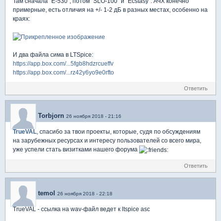
Там сначала "E-530", потом "SLO-100" и "Ecstasy". АЧХ конечно
примерные, есть отличия на +/- 1-2 дБ в разных местах, особенно на
краях:
И два файла сима в LTSpice:
https://app.box.com/...5fgb8hdzrcueffv
https://app.box.com/...rz42y6yo9e0rfto
Ответить
Torbjorn
26 ноября 2018 - 21:16
TrueVAL
, спасибо за твои проекты, которые, судя по обсуждениям
на зарубежных ресурсах и интересу пользователей со всего мира,
уже успели стать визитками нашего форума
Ответить
temol
26 ноября 2018 - 22:18
TrueVAL - cсылка на wav-файл ведет к ltspice asc