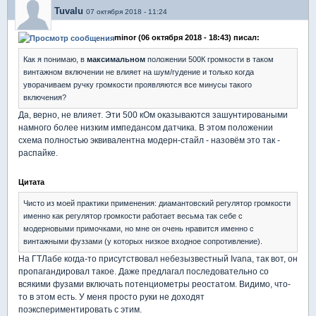
Tuvalu
07 октября 2018 - 11:24
minor (06 октября 2018 - 18:43) писал:
Как я понимаю, в
максимальном
положении 500К громкости в таком
винтажном включении не влияет на шум/гудение и только когда
уворачиваем ручку громкости проявляются все минусы такого
включения?
Да, верно, не влияет. Эти 500 кОм оказываются зашунтироваными
намного более низким импедансом датчика. В этом положении
схема полностью эквивалентна модерн-стайл - назовём это так -
распайке.
Цитата
Чисто из моей практики применения: диамантовский регулятор громкости
именно как регулятор громкости работает весьма так себе с
модерновыми примочками, но мне он очень нравится именно с
винтажными фуззами (у которых низкое входное сопротивление).
На ГТЛабе когда-то присутствовал небезызвестный Ivana, так вот, он
пропагандировал такое. Даже предлагал последовательно со
всякими фузами включать потенциометры реостатом. Видимо, что-
то в этом есть. У меня просто руки не доходят
поэкспериментировать с этим.