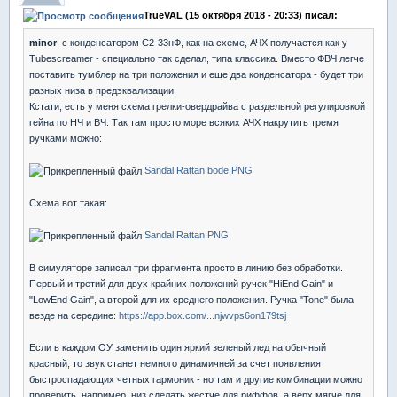
TrueVAL (15 октября 2018 - 20:33) писал:
minor
, с конденсатором С2-33нФ, как на схеме, АЧХ получается как у
Tubescreamer - специально так сделал, типа классика. Вместо ФВЧ легче
поставить тумблер на три положения и еще два конденсатора - будет три
разных низа в предэквализации.
Кстати, есть у меня схема грелки-овердрайва с раздельной регулировкой
гейна по НЧ и ВЧ. Так там просто море всяких АЧХ накрутить тремя
ручками можно:
Sandal Rattan bode.PNG
Схема вот такая:
Sandal Rattan.PNG
В симуляторе записал три фрагмента просто в линию без обработки.
Первый и третий для двух крайних положений ручек "HiEnd Gain" и
"LowEnd Gain", а второй для их среднего положения. Ручка "Tone" была
везде на середине:
https://app.box.com/...njwvps6on179tsj
Если в каждом ОУ заменить один яркий зеленый лед на обычный
красный, то звук станет немного динамичней за счет появления
быстроспадающих четных гармоник - но там и другие комбинации можно
проверить, например, низ сделать жестче для риффов, а верх мягче для