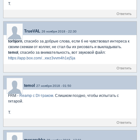
T.
Ответить
TrueVAL
26 ноября 2018 - 22:30
torbjorn
, спасибо за добрые слова, если б не чувствовал интереса к
своим схемам от коллег, не стал бы их рисовать и выкладывать.
temol
, спасибо за внимательность, вот звуковой файл:
https://app.box.com/...xwz3vvm4h1ej5ja
Ответить
temol
27 ноября 2018 - 01:50
FRM -
Reamp с DI-траком
. Слишком поздно, чтобы испытать с
гитарой.
T.
Ответить
mesarubka