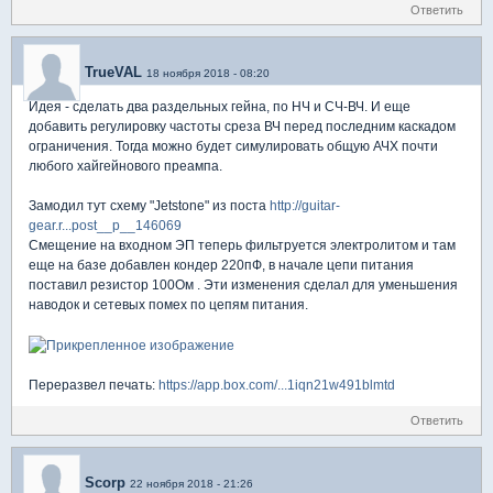
Ответить
TrueVAL
18 ноября 2018 - 08:20
Идея - сделать два раздельных гейна, по НЧ и СЧ-ВЧ. И еще
добавить регулировку частоты среза ВЧ перед последним каскадом
ограничения. Тогда можно будет симулировать общую АЧХ почти
любого хайгейнового преампа.
Замодил тут схему "Jetstone" из поста
http://guitar-
gear.r...post__p__146069
Смещение на входном ЭП теперь фильтруется электролитом и там
еще на базе добавлен кондер 220пФ, в начале цепи питания
поставил резистор 100Ом . Эти изменения сделал для уменьшения
наводок и сетевых помех по цепям питания.
Переразвел печать:
https://app.box.com/...1iqn21w491blmtd
Ответить
Scorp
22 ноября 2018 - 21:26