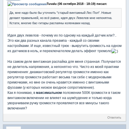
Tuvalu (06 октября 2018 - 18:19) писал:
Да, мне надо было бы уточнить "старый винтажный Лес Пол". Новые
делают правильней, но всё равно, идея двух Левелов мне непонятна.
Кстати, многие бас-гитары распаяны коленками назад.
Идея двух левелов - почему их по одному на каждый датчик или?..
Это как два разных канала преампа - каждый со своими
настройками. И еще, известный трюк - выкрутить громкость на одном
из датчиков в ноль, и переключателем делать эффект тремоло
На самом деле винтажная распайка для меня странная. Получается
не делитель напряжения, а непонятно что. Чисто из моей практики
применения: диамантовский регулятор громкости именно как
регулятор громкости работает весьма так себе с модерновыми
примочками, но мне он очень нравится именно с винтажными
фуззами (у которых низкое входное сопротивление).
Как я понимаю, в
максимальном
положении 500К громкости в таком
винтажном включении не влияет на шум/гудение и только когда
уворачиваем ручку громкости проявляются все минусы такого
включения?
Ответить