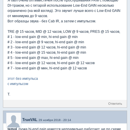
Я был очень оптимистичен после прослушивания FRM с помощью
DI-траком, но с гитарой использование Low-End GAIN несколько
ограничено (на мой взгляд). Это звучит лучше всего с Low-End GAIN
от минимума до 9 часов.
Вот образцы звука - без Cab IR, а затем с импульсом.
TRE @ 15 часов, MID @ 12 часов, LOW @ 9 часов, PRES @ 15 часов,
# 1 - low-end gain @ min, hi-end gain @ min
# 2 - low-end gain @ 9 часов, hi-end gain @ min
# 3 - low-end gain @ 12 часов, hi-end gain @ min
# 4 - low-end gain @ 15 часов, hi-end gain @ min
# 5 - low-end gain @ max, hi-end gain @ min
# 6 - low-end gain @ 12 часов, hi-end gain @ 12 часов
# 7 - low-end gain @ мин, hi-end gain @ 12 часов
этот без импульсa
с импульсом
T.
Ответить
TrueVAL
29 ноября 2018 - 20:14
temol
, ручка hi-end gain кажется неправильно работает, не по схеме.