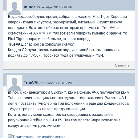
minor
15 октября 2018 - 10:49
Выдалось свободное время, собрал на макетке First Tiger. Хороший
оверок - кранч с хрустом, разборчивый, читаемый. Звучит весьма
породисто. До этого собирал некоторые преампы от TrueVAL по
схемотехнике ARM/MRM, так вот если говорить именно о кранче, то
First Tiger понравился больше, это шаг вперед.
TrueVAL
, спасибо за хорошую схемку!
Кондер С2 рулит очень сильно звук, для моей гитары пришлось
поднять до 47-56н. Просится туда регулируемый ФВЧ.
Ответить
TrueVAL
15 октября 2018 - 20:33
minor
, с конденсатором С2-33нФ, как на схеме, АЧХ получается как у
Tubescreamer - специально так сделал, типа классика. Вместо ФВЧ
легче поставить тумблер на три положения и еще два конденсатора
- будет три разных низа в предэквализации.
Кстати, есть у меня схема грелки-овердрайва с раздельной
регулировкой гейна по НЧ и ВЧ. Так там просто море всяких АЧХ
накрутить тремя ручками можно: