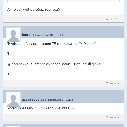
А что за тумблер сбоку корпуса?
Ответить
temol
11 октября 2018 - 21:36
Тумблер добавляет второй TБ конденсатор (MID boost).
T.
@ access777 - Я скорректировал запись. Вот новый
файл
T.
Ответить
access777
11 октября 2018 - 22:16
Роскошный звук. С 1:22 - вообще, улет )))
Ответить