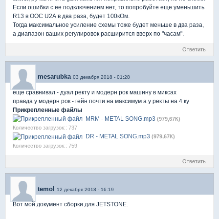
Если ошибки с ее подключением нет, то попробуйте еще уменьшить
R13 в ООС U2A в два раза, будет 100кОм.
Тогда максимальное усиление схемы тоже будет меньше в два раза,
а диапазон ваших регулировок расширится вверх по "часам".
Ответить
mesarubka
03 декабря 2018 - 01:28
еще сравнивал - дуал ректу и модерн рок машину в миксах
правда у модерн рок - гейн почти на максимум а у ректы на 4 ку
Прикрепленные файлы
MRM - METAL SONG.mp3
(979,67К)
Количество загрузок:: 737
DR - METAL SONG.mp3
(979,67К)
Количество загрузок:: 759
Ответить
temol
12 декабря 2018 - 16:19
Вот мой документ сборки для JETSTONE.