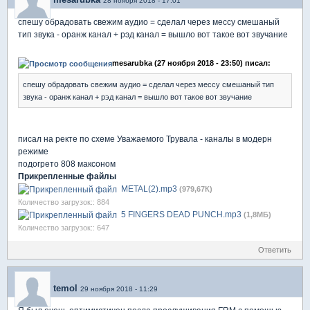
28 ноября 2018 - 17:01
спешу обрадовать свежим аудио = сделал через мессу смешаный
тип звука - оранж канал + рэд канал = вышло вот такое вот звучание
mesarubka (27 ноября 2018 - 23:50) писал:
спешу обрадовать свежим аудио = сделал через мессу смешаный тип
звука - оранж канал + рэд канал = вышло вот такое вот звучание
писал на ректе по схеме Уважаемого Трувала - каналы в модерн
режиме
подогрето 808 максоном
Прикрепленные файлы
METAL(2).mp3
(979,67К)
Количество загрузок:: 884
5 FINGERS DEAD PUNCH.mp3
(1,8МБ)
Количество загрузок:: 647
Ответить
temol
29 ноября 2018 - 11:29