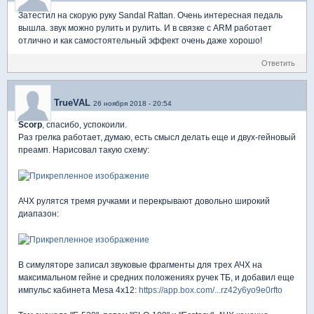
Затестил на скорую руку Sandal Rattan. Очень интересная педаль
вышла. звук можно рулить и рулить. И в связке с ARM работает
отлично и как самостоятельный эффект очень даже хорошо!
Ответить
TrueVAL
26 ноября 2018 - 20:54
Scorp
, спасибо, успокоили.
Раз грелка работает, думаю, есть смысл делать еще и двух-гейновый
преамп. Нарисовал такую схему:
АЧХ рулятся тремя ручками и перекрывают довольно широкий
диапазон:
В симуляторе записал звуковые фрагменты для трех АЧХ на
максимальном гейне и средних положениях ручек ТБ, и добавил еще
импульс кабинета Mesa 4x12:
https://app.box.com/...rz42y6yo9e0rfto