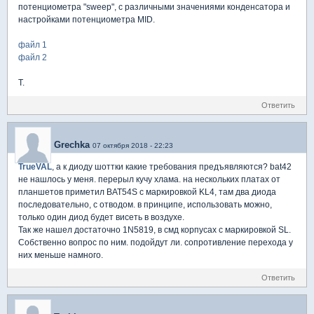
потенциометра "sweep", с различными значениями конденсатора и
настройками потенциометра MID.
файл 1
файл 2
T.
Ответить
Grechka
07 октября 2018 - 22:23
TrueVAL
, а к диоду шоттки какие требования предъявляются? bat42
не нашлось у меня. перерыл кучу хлама. на нескольких платах от
планшетов приметил ВАТ54S c маркировкой KL4, там два диода
последовательно, с отводом. в принципе, использовать можно,
только один диод будет висеть в воздухе.
Так же нашел достаточно 1N5819, в смд корпусах с маркировкой SL.
Собственно вопрос по ним. подойдут ли. сопротивление перехода у
них меньше намного.
Ответить