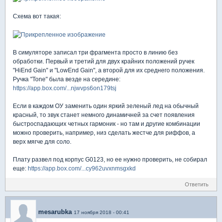
Схема вот такая:
В симуляторе записал три фрагмента просто в линию без
обработки. Первый и третий для двух крайних положений ручек
"HiEnd Gain" и "LowEnd Gain", а второй для их среднего положения.
Ручка "Tone" была везде на середине:
https://app.box.com/...njwvps6on179tsj
Если в каждом ОУ заменить один яркий зеленый лед на обычный
красный, то звук станет немного динамичней за счет появления
быстроспадающих четных гармоник - но там и другие комбинации
можно проверить, например, низ сделать жестче для риффов, а
верх мягче для соло.
Плату развел под корпус G0123, но ее нужно проверить, не собирал
еще:
https://app.box.com/...cy962uvxnmsgxkd
Ответить
mesarubka
17 ноября 2018 - 00:41