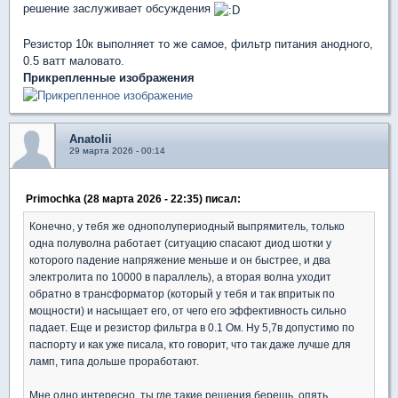
решение заслуживает обсуждения
Резистор 10к выполняет то же самое, фильтр питания анодного,
0.5 ватт маловато.
Прикрепленные изображения
Anatolii
29 марта 2026 - 00:14
Primochka (28 марта 2026 - 22:35) писал:
Конечно, у тебя же однополупериодный выпрямитель, только
одна полуволна работает (ситуацию спасают диод шотки у
которого падение напряжение меньше и он быстрее, и два
электролита по 10000 в параллель), а вторая волна уходит
обратно в трансформатор (который у тебя и так впритык по
мощности) и насыщает его, от чего его эффективность сильно
падает. Еще и резистор фильтра в 0.1 Ом. Ну 5,7в допустимо по
паспорту и как уже писала, кто говорит, что так даже лучше для
ламп, типа дольше проработают.
Мне одно интересно, ты где такие решения берешь, опять