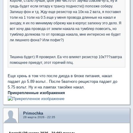
Короче, стало лучше, фон уже чисто от звучка совсем чуть, ну и
гуедь будет если гитару к трансу поднести)) попозже соберу.
Запишу фон и тд. Жду еще резистор на 10к на 2 вата, я поставил
толи на 1 толи на 0.5.еще у меня провода длинные на накал и
анодку, я их по минимуму обрежу как в корпус запихну это дело. Я
вот хочу два провода от земли накала на тумблер повесить, но
тумблер долекова то от провода накала, мне интересно не будет
ли лишнего фона? Или пофиг?)
Тишина будет) Я проверил. Еа что влияет резистор 10к???завтра
помощнее приедут, этот горячий ппц.
Еще хрень в том что после диода в блоке питания, накал
падает до 5.89 вольт.. После 5ватного рещистора падает до
5.75 вольт. Ну и на лампах такойже накал.
Прикрепленные изображения
Primochka
28 марта 2026 - 22:35