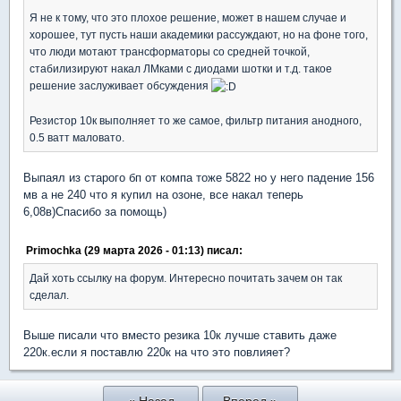
Я не к тому, что это плохое решение, может в нашем случае и
хорошее, тут пусть наши академики рассуждают, но на фоне того,
что люди мотают трансформаторы со средней точкой,
стабилизируют накал ЛМками с диодами шотки и т.д. такое
решение заслуживает обсуждения
Резистор 10к выполняет то же самое, фильтр питания анодного,
0.5 ватт маловато.
Выпаял из старого бп от компа тоже 5822 но у него падение 156
мв а не 240 что я купил на озоне, все накал теперь
6,08в)Спасибо за помощь)
Primochka (29 марта 2026 - 01:13) писал:
Дай хоть ссылку на форум. Интересно почитать зачем он так
сделал.
Выше писали что вместо резика 10к лучше ставить даже
220к.если я поставлю 220к на что это повлияет?