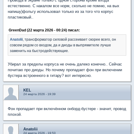
Провода в экране только с одной стороны кроме входа
естественно. С накалом все норм, сколько не помню, на вых
напишу)фольгу использовал только из за того что корпус
пластиковый..
GreenDad (22 марта 2026 - 00:24) писал:
Anatolii
, трансформатор силовой рассеивает скорее всего, он
совсем рядом со входом, да и диоды в выпрямителе лучше
заменить на быстродействующие.
Убирал за пределы корпуса не очень далеко конечно.. Сейчас
почитаю про диоды. Но почему пропадает фон при включении
бустера встроенного в гитару? вот интересно.
KEL
24 марта 2026 - 19:39
Фон пропадает при включённом онборд-бустере - значит, провод
плохой.
Anatolii
24 марта 2026 - 19:53