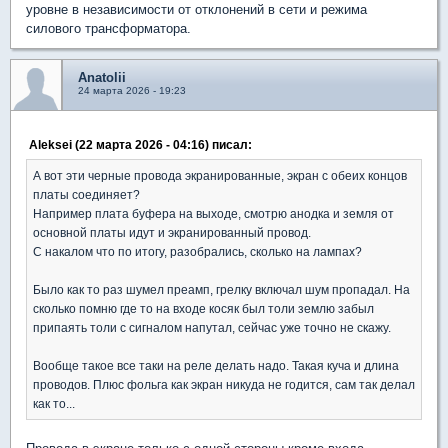
уровне в независимости от отклонений в сети и режима
силового трансформатора.
Anatolii
24 марта 2026 - 19:23
Aleksei (22 марта 2026 - 04:16) писал:
А вот эти черные провода экранированные, экран с обеих концов
платы соединяет?
Например плата буфера на выходе, смотрю анодка и земля от
основной платы идут и экранированный провод.
С накалом что по итогу, разобрались, сколько на лампах?
Было как то раз шумел преамп, грелку включал шум пропадал. На
сколько помню где то на входе косяк был толи землю забыл
припаять толи с сигналом напутал, сейчас уже точно не скажу.
Вообще такое все таки на реле делать надо. Такая куча и длина
проводов. Плюс фольга как экран никуда не годится, сам так делал
как то...