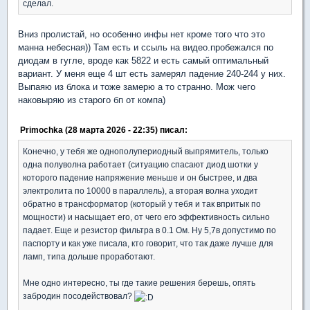
сделал.
Вниз пролистай, но особенно инфы нет кроме того что это
манна небесная)) Там есть и ссыль на видео.пробежался по
диодам в гугле, вроде как 5822 и есть самый оптимальный
вариант. У меня еще 4 шт есть замерял падение 240-244 у них.
Выпаяю из блока и тоже замерю а то странно. Мож чего
наковыряю из старого бп от компа)
Primochka (28 марта 2026 - 22:35) писал:
Конечно, у тебя же однополупериодный выпрямитель, только
одна полуволна работает (ситуацию спасают диод шотки у
которого падение напряжение меньше и он быстрее, и два
электролита по 10000 в параллель), а вторая волна уходит
обратно в трансформатор (который у тебя и так впритык по
мощности) и насыщает его, от чего его эффективность сильно
падает. Еще и резистор фильтра в 0.1 Ом. Ну 5,7в допустимо по
паспорту и как уже писала, кто говорит, что так даже лучше для
ламп, типа дольше проработают.
Мне одно интересно, ты где такие решения берешь, опять
забродин посодействовал?