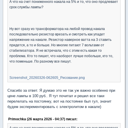
А что на счет пониженного накала на 5% и то, что оно продлевает
срок службы лампы?
Ну вот сразу из трансформатора на любой провод накала
последовательно резистор врезать и смотреть как упадет
напряжение на накале. Резистор наверное ватта на 3 ставить
придется, а то и больше. Но многие питают 7 вольтами от
стабилизатора. Я не встречала, что с этим есть какая то
проблема. Кто то пишет, что наоборот лучше побольше, кто то,
что поменьше. По разному все пишут.
Screenshot_20260326-062605_Рисование.png
Спасибо за ответ. Я думаю это не так уж важно особенно при
цене лампы в 100 руб.. Я тут почитал и решил все таки
перелелать на постоянку, вот на постоянке был гул, значит
будем эксперементировать с электролитом в накале)
Primochka (26 марта 2026 - 04:37) писал:
А что на счет пониженного накала на 5% и то, что оно продлевает