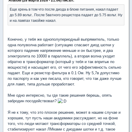
Anatolii (28 марта 2026 - 21:06) писал:
Еще хрень в том что после диода в блоке питания, накал падает
до 5.89 вольт.. После 5ватного рещистора падает до 5.75 вольт. Ну
и на лампах такойже накал.
Конечно, у тебя же однополупериодный выпрямитель, только
одна полуволна работает (ситуацию спасают диод шотки у
которого падение напряжение меньше и он быстрее, и два
электролита по 10000 в параллель), а вторая волна уходит
обратно в трансформатор (который у тебя и так впритык по
мощности) и насыщает его, от чего его эффективность сильно
падает. Еще и резистор фильтра в 0.1 Ом. Ну 5,7в допустимо
по паспорту и как уже писала, кто говорит, что так даже лучше
для ламп, типа дольше проработают.
Мне одно интересно, ты где такие решения берешь, опять
забродин посодействовал?
Я не к тому, что это плохое решение, может в нашем случае и
хорошее, тут пусть наши академики рассуждают, но на фоне
того, что люди мотают трансформаторы со средней точкой,
стабилизируют накал ЛМками с диодами шотки и т.д. такое