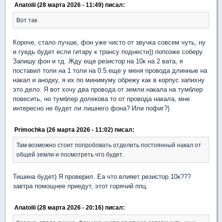
Anatolii (28 марта 2026 - 11:49) писал:
Вот так
Короче, стало лучше, фон уже чисто от звучка совсем чуть, ну
и гуедь будет если гитару к трансу поднести)) попозже соберу.
Запишу фон и тд. Жду еще резистор на 10к на 2 вата, я
поставил толи на 1 толи на 0.5.еще у меня провода длинные на
накал и анодку, я их по минимуму обрежу как в корпус запихну
это дело. Я вот хочу два провода от земли накала на тумблер
повесить, но тумблер долекова то от провода накала, мне
интересно не будет ли лишнего фона? Или пофиг?)
Primochka (26 марта 2026 - 11:02) писал:
Там возможно стоит попробовать отделить постоянный накал от
общей земли и посмотреть что будет.
Тишина будет) Я проверил. Еа что влияет резистор 10к???
завтра помощнее приедут, этот горячий ппц.
Anatolii (28 марта 2026 - 20:16) писал: