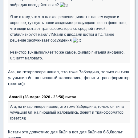
забродин посодействовал?
Я не к тому, что это плохое решение, может в нашем случае и
хорошее, тут пусть наши академики рассуждают, но на фоне того,
что люди мотают трансформаторы со средней точкой,
стабилизируют накал ЛМками с диодами шотки и т.д. такое
решение заслуживает обсуждения
Резистор 10к выполняет то же самое, фильтр питания анодного,
0.5 ватт маловато.
Ага, на гитарплеере нашел, это тоже Забродина, только он типа
улучьшил бп, на пиошлый жаловались, фонит и трансформатор
греется))
Anatolii (28 марта 2026 - 23:56) писал:
Ага, на гитарплеере нашел, это тоже Забродина, только он типа
улучьшил бп, на пиошлый жаловались, фонит и трансформатор
греется))
Кстати это допустимо для 6н2п а вот для 6н2п-ев 6-6,6вольт
допуск.