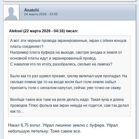
Anatolii
24 марта 2026 - 23:05
Aleksei (22 марта 2026 - 04:16) писал:
А вот эти черные провода экранированные, экран с обеих концов
платы соединяет?
Например плата буфера на выходе, смотрю анодка и земля от
основной платы идут и экранированный провод.
С накалом что по итогу, разобрались, сколько на лампах?
Было как то раз шумел преамп, грелку включал шум пропадал. На
сколько помню где то на входе косяк был толи землю забыл
припаять толи с сигналом напутал, сейчас уже точно не скажу.
Вообще такое все таки на реле делать надо. Такая куча и длина
проводов. Плюс фольга как экран никуда не годится, сам так делал
как то...
Накал 6,75 вольт. Убрал лишнюю землю с буфера. Убрал
небольшую петельку. Тоже самое все.