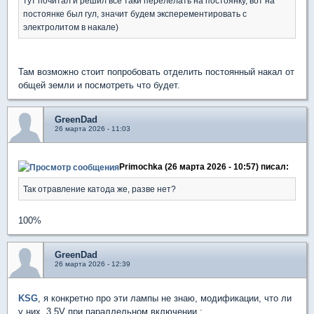
тут почитал и решил все таки перелелать на постоянку, вот на
постоянке был гул, значит будем эксперементировать с
электролитом в накале)
Там возможно стоит попробовать отделить постоянный накал от
общей земли и посмотреть что будет.
GreenDad
26 марта 2026 - 11:03
Primochka (26 марта 2026 - 10:57) писал:
Так отравление катода же, разве нет?
100%
GreenDad
26 марта 2026 - 12:39
KSG
, я конкретно про эти лампы не знаю, модификации, что ли
у них, 3.5V при параллельном включении :